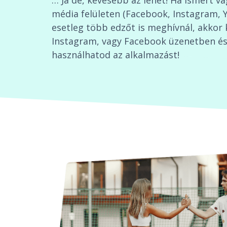
… Ja de, kevesebb az lehet! Ha ismert v
média felületen (Facebook, Instagram, 
esetleg több edzőt is meghívnál, akkor 
Instagram, vagy Facebook üzenetben és 
használhatod az alkalmazást!