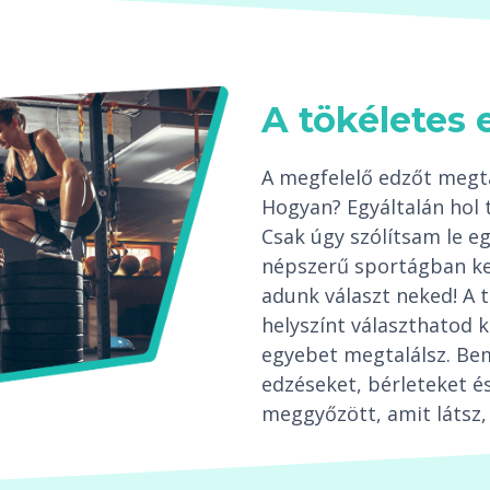
A tökéletes 
A megfelelő edzőt megta
Hogyan? Egyáltalán hol 
Csak úgy szólítsam le 
népszerű sportágban ke
adunk választ neked! A 
helyszínt választhatod k
egyebet megtalálsz. Be
edzéseket, bérleteket és
meggyőzött, amit látsz, 