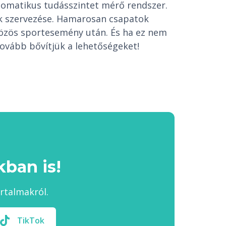
tomatikus tudásszintet mérő rendszer.
ek szervezése. Hamarosan csapatok
közös sportesemény után. És ha ez nem
ovább bővítjük a lehetőségeket!
ban is!
artalmakról.
TikTok