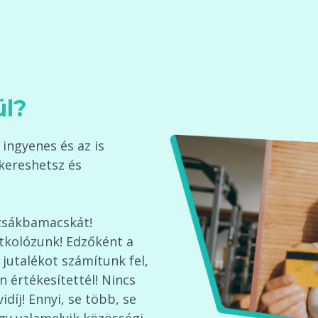
ül?
ingyenes és az is
kereshetsz és
zsákbamacskát!
itkolózunk! Edzőként a
 jutalékot számítunk fel,
n értékesítettél! Nincs
íj! Ennyi, se több, se