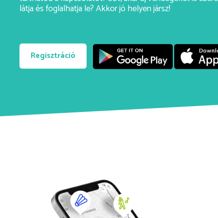
látja és foglalhatja le? Akkor jó helyen jársz!
Regisztráció