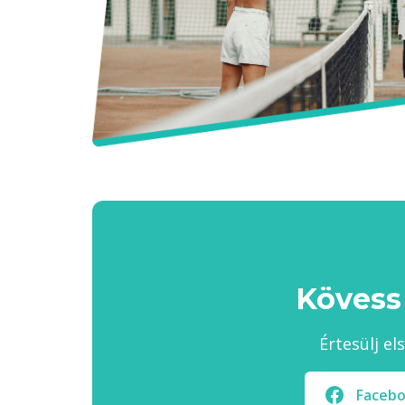
Kövess
Értesülj el
Faceb