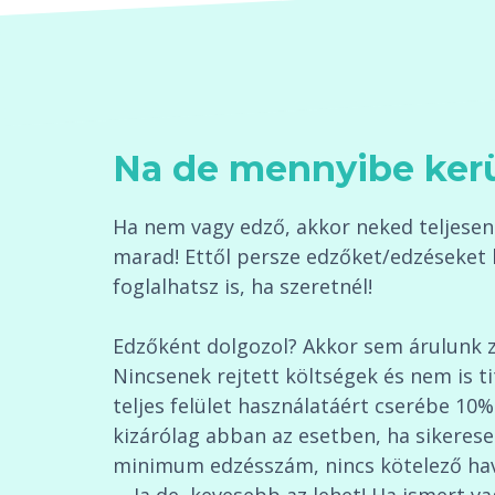
Na de mennyibe ker
Ha nem vagy edző, akkor neked teljesen 
marad! Ettől persze edzőket/edzéseket 
foglalhatsz is, ha szeretnél!
Edzőként dolgozol? Akkor sem árulunk 
Nincsenek rejtett költségek és nem is t
teljes felület használatáért cserébe 10%
kizárólag abban az esetben, ha sikerese
minimum edzésszám, nincs kötelező havid