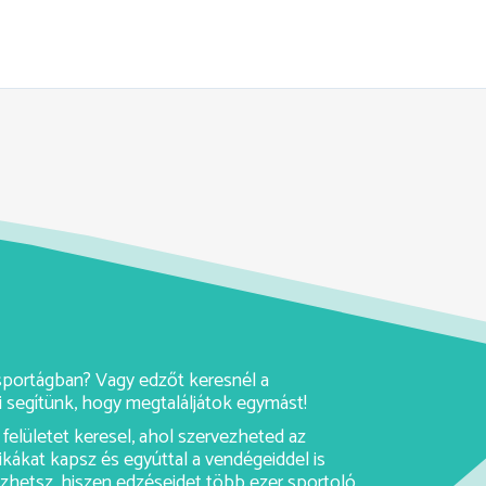
y sportágban? Vagy edzőt keresnél a
 segítünk, hogy megtaláljátok egymást!
felületet keresel, ahol szervezheted az
ikákat kapsz és egyúttal a vendégeiddel is
rezhetsz, hiszen edzéseidet több ezer sportoló