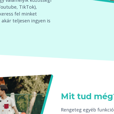
agy valamelyik közösségi
Youtube, TikTok),
keress fel minket
akár teljesen ingyen is
Mit tud még
Rengeteg egyéb funkció