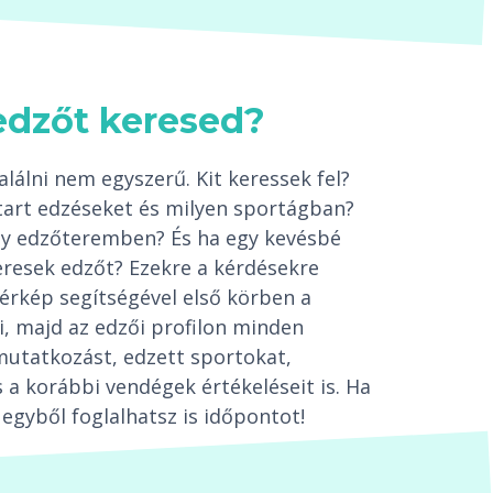
edzőt keresed?
lálni nem egyszerű. Kit keressek fel?
tart edzéseket és milyen sportágban?
egy edzőteremben? És ha egy kevésbé
resek edzőt? Ezekre a kérdésekre
térkép segítségével első körben a
i, majd az edzői profilon minden
mutatkozást, edzett sportokat,
 a korábbi vendégek értékeléseit is. Ha
egyből foglalhatsz is időpontot!