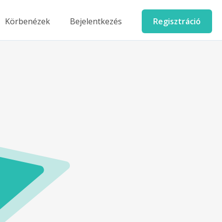
Körbenézek
Bejelentkezés
Regisztráció