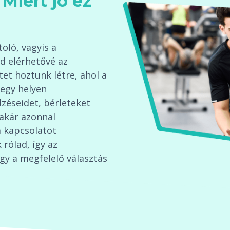
Miért jó ez
oló, vagyis a
d elérhetővé az
tet hoztunk létre, ahol a
egy helyen
éseidet, bérleteket
 akár azonnal
 kapcsolatot
 rólad, így az
gy a megfelelő választás