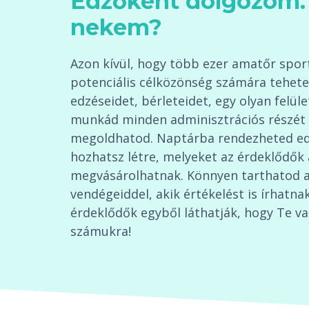
Edzőként dolgozom. 
nekem?
Azon kívül, hogy több ezer amatőr sport
potenciális célközönség számára tehete
edzéseidet, bérleteidet, egy olyan felüle
munkád minden adminisztrációs részét 
megoldhatod. Naptárba rendezheted edz
hozhatsz létre, melyeket az érdeklődők
megvásárolhatnak. Könnyen tarthatod a
vendégeiddel, akik értékelést is írhatnak
érdeklődők egyből láthatják, hogy Te va
számukra!