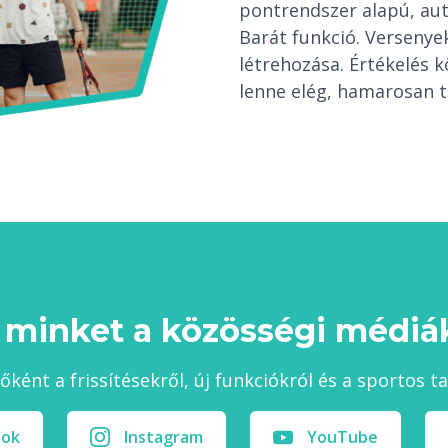
pontrendszer alapú, au
Barát funkció. Verseny
létrehozása. Értékelés 
lenne elég, hamarosan t
 minket a közösségi médiák
sőként a frissítésekről, új funkciókról és a sportos t
ook
Instagram
YouTube