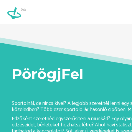
Beta
airsoft-ashburn//
Beta
PörögjFel
Sportolnál, de nincs kivel? A legjobb szeretnél lenni eg
közeledben? Több ezer sportoló jár hasonló cipőben. Mi
Edzőként szeretnéd egyszerűsíteni a munkád? Egy olyan 
edzéseidet, bérleteket hozhatsz létre? Ahol havi statiszt
tarthatod a kapcsolatot? Sőt, akár új vendégeket is sze