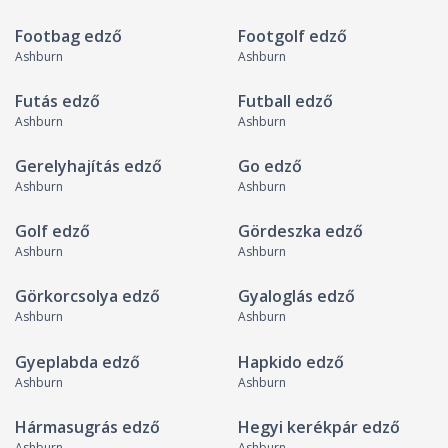
Footbag edző
Footgolf edző
Ashburn
Ashburn
Futás edző
Futball edző
Ashburn
Ashburn
Gerelyhajítás edző
Go edző
Ashburn
Ashburn
Golf edző
Gördeszka edző
Ashburn
Ashburn
Görkorcsolya edző
Gyaloglás edző
Ashburn
Ashburn
Gyeplabda edző
Hapkido edző
Ashburn
Ashburn
Hármasugrás edző
Hegyi kerékpár edző
Ashburn
Ashburn