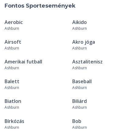
Fontos Sportesemények
Aerobic
Aikido
Ashburn
Ashburn
Airsoft
Akro jóga
Ashburn
Ashburn
Amerikai futball
Asztalitenisz
Ashburn
Ashburn
Balett
Baseball
Ashburn
Ashburn
Biatlon
Biliárd
Ashburn
Ashburn
Bírkózás
Bob
Ashburn
Ashburn