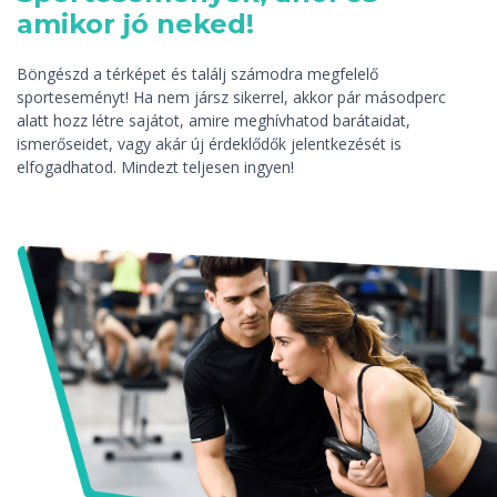
amikor jó neked!
Böngészd a térképet és találj számodra megfelelő
sporteseményt! Ha nem jársz sikerrel, akkor pár másodperc
alatt hozz létre sajátot, amire meghívhatod barátaidat,
ismerőseidet, vagy akár új érdeklődők jelentkezését is
elfogadhatod. Mindezt teljesen ingyen!