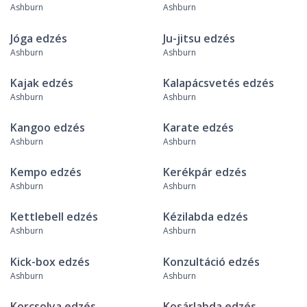
Ashburn
Ashburn
Jóga edzés
Ju-jitsu edzés
Ashburn
Ashburn
Kajak edzés
Kalapácsvetés edzés
Ashburn
Ashburn
Kangoo edzés
Karate edzés
Ashburn
Ashburn
Kempo edzés
Kerékpár edzés
Ashburn
Ashburn
Kettlebell edzés
Kézilabda edzés
Ashburn
Ashburn
Kick-box edzés
Konzultáció edzés
Ashburn
Ashburn
Korcsolya edzés
Kosárlabda edzés