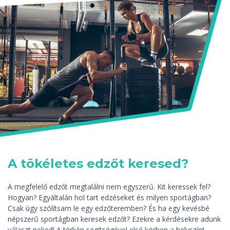
A tökéletes edzőt keresed?
A megfelelő edzőt megtalálni nem egyszerű. Kit keressek fel?
Hogyan? Egyáltalán hol tart edzéseket és milyen sportágban?
Csak úgy szólítsam le egy edzőteremben? És ha egy kevésbé
népszerű sportágban keresek edzőt? Ezekre a kérdésekre adunk
választ neked! A térkép segítségével első körben a helyszínt