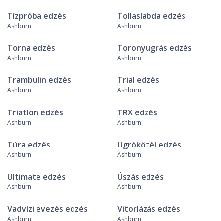
Tízpróba edzés
Tollaslabda edzés
Ashburn
Ashburn
Torna edzés
Toronyugrás edzés
Ashburn
Ashburn
Trambulin edzés
Trial edzés
Ashburn
Ashburn
Triatlon edzés
TRX edzés
Ashburn
Ashburn
Túra edzés
Ugrókötél edzés
Ashburn
Ashburn
Ultimate edzés
Úszás edzés
Ashburn
Ashburn
Vadvízi evezés edzés
Vitorlázás edzés
Ashburn
Ashburn