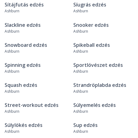
Sítájfutás edzés
Síugrás edzés
Ashburn
Ashburn
Slackline edzés
Snooker edzés
Ashburn
Ashburn
Snowboard edzés
Spikeball edzés
Ashburn
Ashburn
Spinning edzés
Sportlövészet edzés
Ashburn
Ashburn
Squash edzés
Strandröplabda edzés
Ashburn
Ashburn
Street-workout edzés
Súlyemelés edzés
Ashburn
Ashburn
Súlylökés edzés
Sup edzés
Ashburn
Ashburn