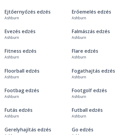
Ejtőernyőzés edzés
Erőemelés edzés
Ashburn
Ashburn
Evezés edzés
Falmászás edzés
Ashburn
Ashburn
Fitness edzés
Flare edzés
Ashburn
Ashburn
Floorball edzés
Fogathajtás edzés
Ashburn
Ashburn
Footbag edzés
Footgolf edzés
Ashburn
Ashburn
Futás edzés
Futball edzés
Ashburn
Ashburn
Gerelyhajítás edzés
Go edzés