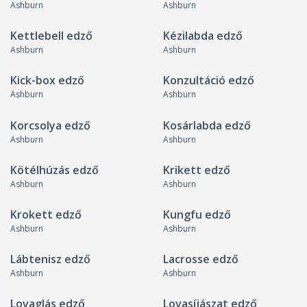
Ashburn
Ashburn
Kettlebell edző
Kézilabda edző
Ashburn
Ashburn
Kick-box edző
Konzultáció edző
Ashburn
Ashburn
Korcsolya edző
Kosárlabda edző
Ashburn
Ashburn
Kötélhúzás edző
Krikett edző
Ashburn
Ashburn
Krokett edző
Kungfu edző
Ashburn
Ashburn
Lábtenisz edző
Lacrosse edző
Ashburn
Ashburn
Lovaglás edző
Lovasíjászat edző