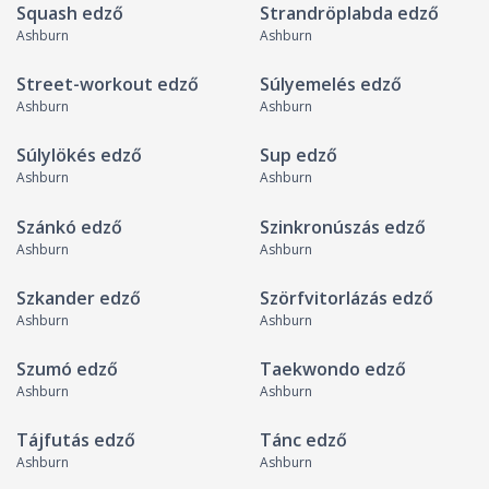
Squash edző
Strandröplabda edző
Ashburn
Ashburn
Street-workout edző
Súlyemelés edző
Ashburn
Ashburn
Súlylökés edző
Sup edző
Ashburn
Ashburn
Szánkó edző
Szinkronúszás edző
Ashburn
Ashburn
Szkander edző
Szörfvitorlázás edző
Ashburn
Ashburn
Szumó edző
Taekwondo edző
Ashburn
Ashburn
Tájfutás edző
Tánc edző
Ashburn
Ashburn