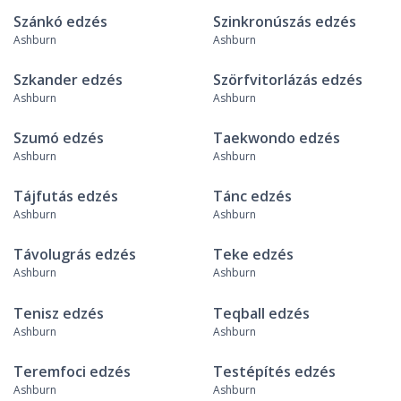
Szánkó edzés
Szinkronúszás edzés
Ashburn
Ashburn
Szkander edzés
Szörfvitorlázás edzés
Ashburn
Ashburn
Szumó edzés
Taekwondo edzés
Ashburn
Ashburn
Tájfutás edzés
Tánc edzés
Ashburn
Ashburn
Távolugrás edzés
Teke edzés
Ashburn
Ashburn
Tenisz edzés
Teqball edzés
Ashburn
Ashburn
Teremfoci edzés
Testépítés edzés
Ashburn
Ashburn