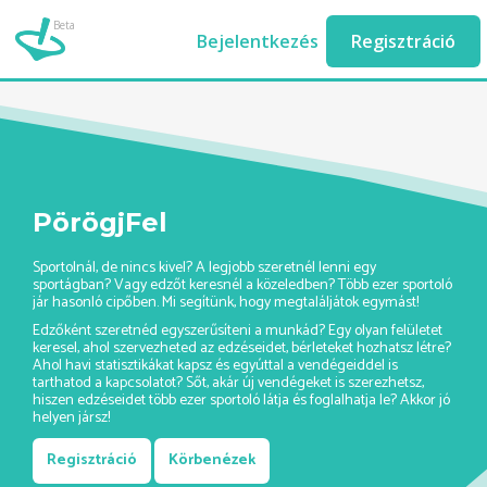
Beta
poker-verseny-ashburn//
Bejelentkezés
Regisztráció
PörögjFel
Sportolnál, de nincs kivel? A legjobb szeretnél lenni egy
sportágban? Vagy edzőt keresnél a közeledben? Több ezer sportoló
jár hasonló cipőben. Mi segítünk, hogy megtaláljátok egymást!
Edzőként szeretnéd egyszerűsíteni a munkád? Egy olyan felületet
keresel, ahol szervezheted az edzéseidet, bérleteket hozhatsz létre?
Ahol havi statisztikákat kapsz és egyúttal a vendégeiddel is
tarthatod a kapcsolatot? Sőt, akár új vendégeket is szerezhetsz,
hiszen edzéseidet több ezer sportoló látja és foglalhatja le? Akkor jó
helyen jársz!
Regisztráció
Körbenézek