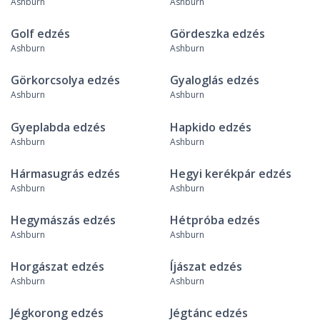
Ashburn
Ashburn
Golf edzés
Gördeszka edzés
Ashburn
Ashburn
Görkorcsolya edzés
Gyaloglás edzés
Ashburn
Ashburn
Gyeplabda edzés
Hapkido edzés
Ashburn
Ashburn
Hármasugrás edzés
Hegyi kerékpár edzés
Ashburn
Ashburn
Hegymászás edzés
Hétpróba edzés
Ashburn
Ashburn
Horgászat edzés
Íjászat edzés
Ashburn
Ashburn
Jégkorong edzés
Jégtánc edzés