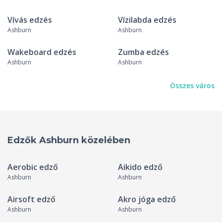
Vívás edzés
Vízilabda edzés
Ashburn
Ashburn
Wakeboard edzés
Zumba edzés
Ashburn
Ashburn
Összes város
Edzők Ashburn közelében
Aerobic edző
Aikido edző
Ashburn
Ashburn
Airsoft edző
Akro jóga edző
Ashburn
Ashburn