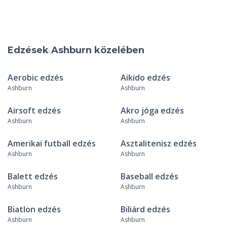
Edzések Ashburn közelében
Aerobic edzés
Aikido edzés
Ashburn
Ashburn
Airsoft edzés
Akro jóga edzés
Ashburn
Ashburn
Amerikai futball edzés
Asztalitenisz edzés
Ashburn
Ashburn
Balett edzés
Baseball edzés
Ashburn
Ashburn
Biatlon edzés
Biliárd edzés
Ashburn
Ashburn