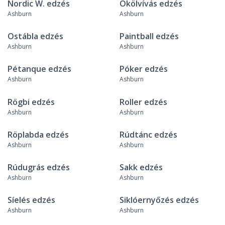
Nordic W. edzés
Ökölvívás edzés
Ashburn
Ashburn
Ostábla edzés
Paintball edzés
Ashburn
Ashburn
Pétanque edzés
Póker edzés
Ashburn
Ashburn
Rögbi edzés
Roller edzés
Ashburn
Ashburn
Röplabda edzés
Rúdtánc edzés
Ashburn
Ashburn
Rúdugrás edzés
Sakk edzés
Ashburn
Ashburn
Síelés edzés
Siklóernyőzés edzés
Ashburn
Ashburn