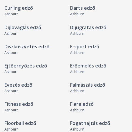
Curling edző
Darts edző
Ashburn
Ashburn
Díjlovaglás edző
Díjugratás edző
Ashburn
Ashburn
Diszkoszvetés edző
E-sport edző
Ashburn
Ashburn
Ejtőernyőzés edző
Erőemelés edző
Ashburn
Ashburn
Evezés edző
Falmászás edző
Ashburn
Ashburn
Fitness edző
Flare edző
Ashburn
Ashburn
Floorball edző
Fogathajtás edző
Ashburn
Ashburn