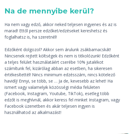
Na de mennyibe kerül?
Ha nem vagy edző, akkor neked teljesen ingyenes és az is
marad! Ettől persze edzőket/edzéseket kereshetsz és
foglalhatsz is, ha szeretnél!
Edzőként dolgozol? Akkor sem árulunk zsákbamacskát!
Nincsenek rejtett költségek és nem is titkolózunk! Edzőként
a teljes felület használatáért cserébe 10% jutalékot
számítunk fel, kizárólag abban az esetben, ha sikeresen
értékesítettél! Nincs minimum edzésszám, nincs kötelező
havidíj! Ennyi, se több, se … Ja de, kevesebb az lehet! Ha
ismert vagy valamelyik közösségi média felületen
(Facebook, Instagram, Youtube, TikTok), esetleg több
edzőt is meghívnál, akkor keress fel minket Instagram, vagy
Facebook üzenetben és akár teljesen ingyen is
használhatod az alkalmazást!