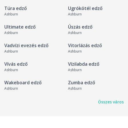
Túra edző
Ugrókötél edző
Ashburn
Ashburn
Ultimate edző
Úszás edző
Ashburn
Ashburn
Vadvízi evezés edző
Vitorlázás edző
Ashburn
Ashburn
Vívás edző
Vízilabda edző
Ashburn
Ashburn
Wakeboard edző
Zumba edző
Ashburn
Ashburn
Összes város