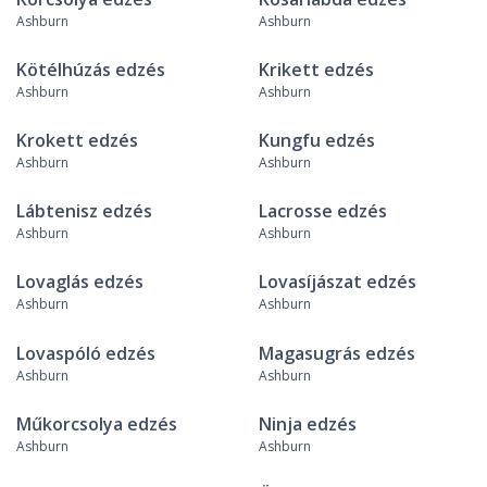
Ashburn
Ashburn
Kötélhúzás edzés
Krikett edzés
Ashburn
Ashburn
Krokett edzés
Kungfu edzés
Ashburn
Ashburn
Lábtenisz edzés
Lacrosse edzés
Ashburn
Ashburn
Lovaglás edzés
Lovasíjászat edzés
Ashburn
Ashburn
Lovaspóló edzés
Magasugrás edzés
Ashburn
Ashburn
Műkorcsolya edzés
Ninja edzés
Ashburn
Ashburn