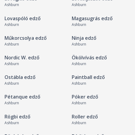
Ashburn
Ashburn
Lovaspóló edző
Magasugrás edző
Ashburn
Ashburn
Műkorcsolya edző
Ninja edző
Ashburn
Ashburn
Nordic W. edző
Ökölvívás edző
Ashburn
Ashburn
Ostábla edző
Paintball edző
Ashburn
Ashburn
Pétanque edző
Póker edző
Ashburn
Ashburn
Rögbi edző
Roller edző
Ashburn
Ashburn