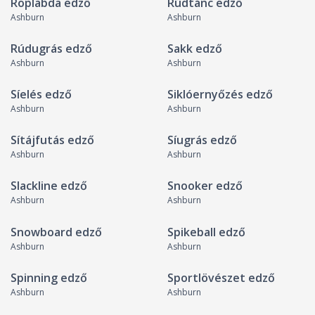
Röplabda edző
Rúdtánc edző
Ashburn
Ashburn
Rúdugrás edző
Sakk edző
Ashburn
Ashburn
Síelés edző
Siklóernyőzés edző
Ashburn
Ashburn
Sítájfutás edző
Síugrás edző
Ashburn
Ashburn
Slackline edző
Snooker edző
Ashburn
Ashburn
Snowboard edző
Spikeball edző
Ashburn
Ashburn
Spinning edző
Sportlövészet edző
Ashburn
Ashburn