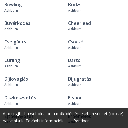
Bowling
Bridzs
Ashburn
Ashburn
Búvárkodás
Cheerlead
Ashburn
Ashburn
Cselgáncs
Csocsó
Ashburn
Ashburn
Curling
Darts
Ashburn
Ashburn
Díjlovaglás
Díjugratás
Ashburn
Ashburn
Diszkoszvetés
E-sport
Ashburn
Ashburn
A porogjfel.hu weboldalon a működés érdekében sütiket (cookie)
Ejtőernyőzés
Erőemelés
használunk.
További információk
Rendben
Ashburn
Ashburn