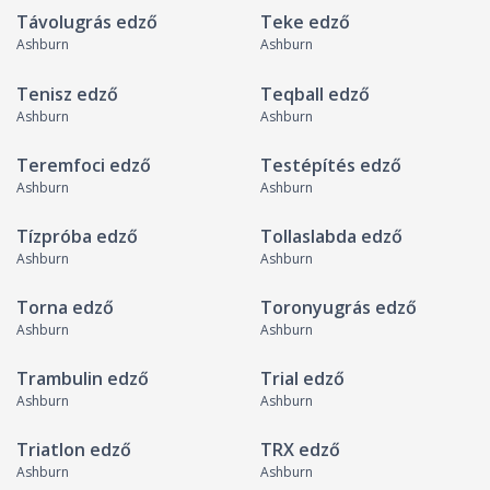
Távolugrás edző
Teke edző
Ashburn
Ashburn
Tenisz edző
Teqball edző
Ashburn
Ashburn
Teremfoci edző
Testépítés edző
Ashburn
Ashburn
Tízpróba edző
Tollaslabda edző
Ashburn
Ashburn
Torna edző
Toronyugrás edző
Ashburn
Ashburn
Trambulin edző
Trial edző
Ashburn
Ashburn
Triatlon edző
TRX edző
Ashburn
Ashburn