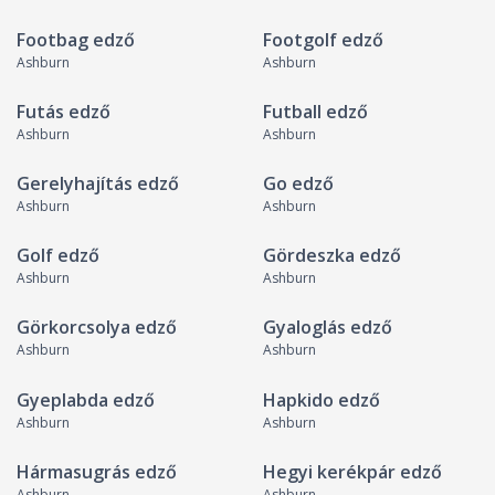
Footbag edző
Footgolf edző
Ashburn
Ashburn
Futás edző
Futball edző
Ashburn
Ashburn
Gerelyhajítás edző
Go edző
Ashburn
Ashburn
Golf edző
Gördeszka edző
Ashburn
Ashburn
Görkorcsolya edző
Gyaloglás edző
Ashburn
Ashburn
Gyeplabda edző
Hapkido edző
Ashburn
Ashburn
Hármasugrás edző
Hegyi kerékpár edző
Ashburn
Ashburn