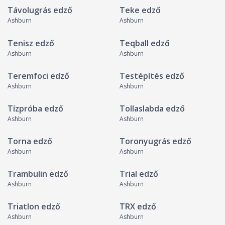
Távolugrás edző
Teke edző
Ashburn
Ashburn
Tenisz edző
Teqball edző
Ashburn
Ashburn
Teremfoci edző
Testépítés edző
Ashburn
Ashburn
Tízpróba edző
Tollaslabda edző
Ashburn
Ashburn
Torna edző
Toronyugrás edző
Ashburn
Ashburn
Trambulin edző
Trial edző
Ashburn
Ashburn
Triatlon edző
TRX edző
Ashburn
Ashburn