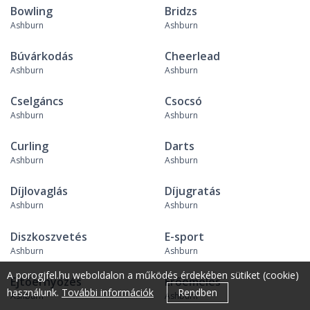
Bowling
Bridzs
Ashburn
Ashburn
Búvárkodás
Cheerlead
Ashburn
Ashburn
Cselgáncs
Csocsó
Ashburn
Ashburn
Curling
Darts
Ashburn
Ashburn
Díjlovaglás
Díjugratás
Ashburn
Ashburn
Diszkoszvetés
E-sport
Ashburn
Ashburn
A porogjfel.hu weboldalon a működés érdekében sütiket (cookie)
Ejtőernyőzés
Erőemelés
használunk.
További információk
Rendben
Ashburn
Ashburn