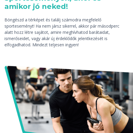
amikor jó neked!
Böngészd a térképet és találj számodra megfelelő
sporteseményt! Ha nem jársz sikerrel, akkor pár másodperc
alatt hozz létre sajátot, amire meghívhatod barátaidat,
ismerőseidet, vagy akár új érdeklődők jelentkezését is
elfogadhatod. Mindezt teljesen ingyen!