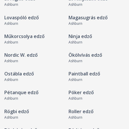
Ashburn
Ashburn
Lovaspóló edző
Magasugrás edző
Ashburn
Ashburn
Műkorcsolya edző
Ninja edző
Ashburn
Ashburn
Nordic W. edző
Ökölvívás edző
Ashburn
Ashburn
Ostábla edző
Paintball edző
Ashburn
Ashburn
Pétanque edző
Póker edző
Ashburn
Ashburn
Rögbi edző
Roller edző
Ashburn
Ashburn