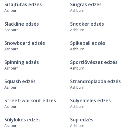
Sítájfutás edzés
Síugrás edzés
Ashburn
Ashburn
Slackline edzés
Snooker edzés
Ashburn
Ashburn
Snowboard edzés
Spikeball edzés
Ashburn
Ashburn
Spinning edzés
Sportlövészet edzés
Ashburn
Ashburn
Squash edzés
Strandröplabda edzés
Ashburn
Ashburn
Street-workout edzés
Súlyemelés edzés
Ashburn
Ashburn
Súlylökés edzés
Sup edzés
Ashburn
Ashburn