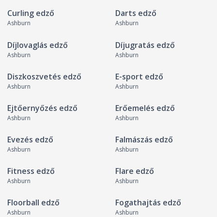
Curling edző
Darts edző
Ashburn
Ashburn
Díjlovaglás edző
Díjugratás edző
Ashburn
Ashburn
Diszkoszvetés edző
E-sport edző
Ashburn
Ashburn
Ejtőernyőzés edző
Erőemelés edző
Ashburn
Ashburn
Evezés edző
Falmászás edző
Ashburn
Ashburn
Fitness edző
Flare edző
Ashburn
Ashburn
Floorball edző
Fogathajtás edző
Ashburn
Ashburn