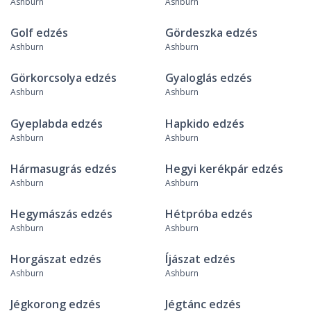
Ashburn
Ashburn
Golf edzés
Gördeszka edzés
Ashburn
Ashburn
Görkorcsolya edzés
Gyaloglás edzés
Ashburn
Ashburn
Gyeplabda edzés
Hapkido edzés
Ashburn
Ashburn
Hármasugrás edzés
Hegyi kerékpár edzés
Ashburn
Ashburn
Hegymászás edzés
Hétpróba edzés
Ashburn
Ashburn
Horgászat edzés
Íjászat edzés
Ashburn
Ashburn
Jégkorong edzés
Jégtánc edzés