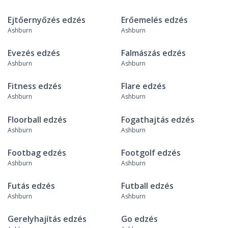
Ejtőernyőzés edzés
Erőemelés edzés
Ashburn
Ashburn
Evezés edzés
Falmászás edzés
Ashburn
Ashburn
Fitness edzés
Flare edzés
Ashburn
Ashburn
Floorball edzés
Fogathajtás edzés
Ashburn
Ashburn
Footbag edzés
Footgolf edzés
Ashburn
Ashburn
Futás edzés
Futball edzés
Ashburn
Ashburn
Gerelyhajítás edzés
Go edzés