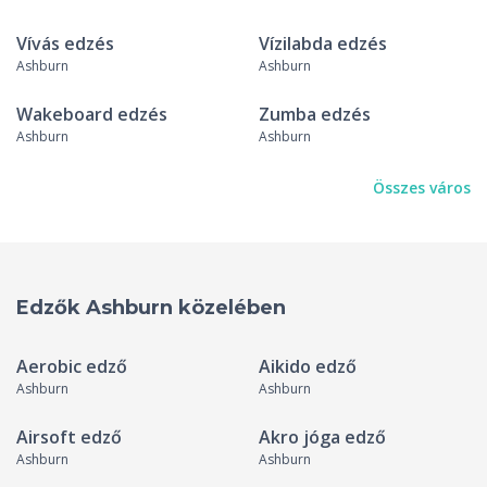
Vívás edzés
Vízilabda edzés
Ashburn
Ashburn
Wakeboard edzés
Zumba edzés
Ashburn
Ashburn
Összes város
Edzők Ashburn közelében
Aerobic edző
Aikido edző
Ashburn
Ashburn
Airsoft edző
Akro jóga edző
Ashburn
Ashburn