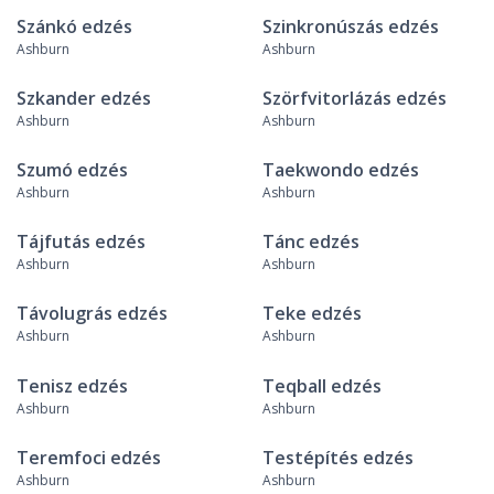
Szánkó edzés
Szinkronúszás edzés
Ashburn
Ashburn
Szkander edzés
Szörfvitorlázás edzés
Ashburn
Ashburn
Szumó edzés
Taekwondo edzés
Ashburn
Ashburn
Tájfutás edzés
Tánc edzés
Ashburn
Ashburn
Távolugrás edzés
Teke edzés
Ashburn
Ashburn
Tenisz edzés
Teqball edzés
Ashburn
Ashburn
Teremfoci edzés
Testépítés edzés
Ashburn
Ashburn