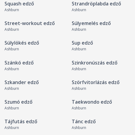
Squash edző
Strandröplabda edző
Ashburn
Ashburn
Street-workout edző
Súlyemelés edző
Ashburn
Ashburn
Súlylökés edző
Sup edző
Ashburn
Ashburn
Szánkó edző
Szinkronúszás edző
Ashburn
Ashburn
Szkander edző
Szörfvitorlázás edző
Ashburn
Ashburn
Szumó edző
Taekwondo edző
Ashburn
Ashburn
Tájfutás edző
Tánc edző
Ashburn
Ashburn