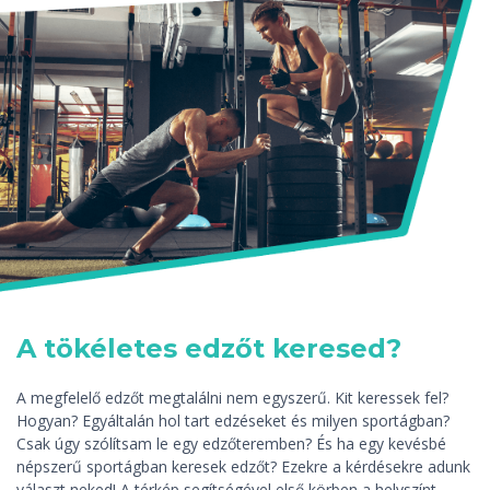
A tökéletes edzőt keresed?
A megfelelő edzőt megtalálni nem egyszerű. Kit keressek fel?
Hogyan? Egyáltalán hol tart edzéseket és milyen sportágban?
Csak úgy szólítsam le egy edzőteremben? És ha egy kevésbé
népszerű sportágban keresek edzőt? Ezekre a kérdésekre adunk
választ neked! A térkép segítségével első körben a helyszínt