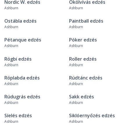
Nordic W. edzés
Ökölvívás edzés
Ashburn
Ashburn
Ostábla edzés
Paintball edzés
Ashburn
Ashburn
Pétanque edzés
Póker edzés
Ashburn
Ashburn
Rögbi edzés
Roller edzés
Ashburn
Ashburn
Röplabda edzés
Rúdtánc edzés
Ashburn
Ashburn
Rúdugrás edzés
Sakk edzés
Ashburn
Ashburn
Síelés edzés
Siklóernyőzés edzés
Ashburn
Ashburn