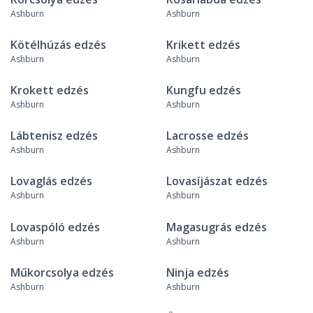
Ashburn
Ashburn
Kötélhúzás edzés
Krikett edzés
Ashburn
Ashburn
Krokett edzés
Kungfu edzés
Ashburn
Ashburn
Lábtenisz edzés
Lacrosse edzés
Ashburn
Ashburn
Lovaglás edzés
Lovasíjászat edzés
Ashburn
Ashburn
Lovaspóló edzés
Magasugrás edzés
Ashburn
Ashburn
Műkorcsolya edzés
Ninja edzés
Ashburn
Ashburn