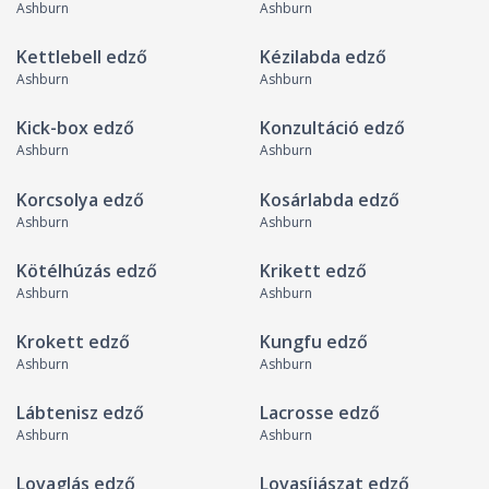
Ashburn
Ashburn
Kettlebell edző
Kézilabda edző
Ashburn
Ashburn
Kick-box edző
Konzultáció edző
Ashburn
Ashburn
Korcsolya edző
Kosárlabda edző
Ashburn
Ashburn
Kötélhúzás edző
Krikett edző
Ashburn
Ashburn
Krokett edző
Kungfu edző
Ashburn
Ashburn
Lábtenisz edző
Lacrosse edző
Ashburn
Ashburn
Lovaglás edző
Lovasíjászat edző