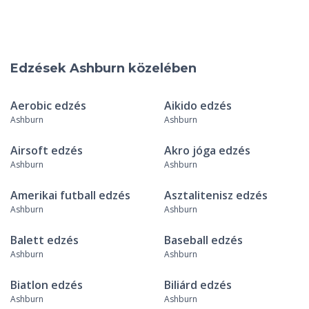
Edzések Ashburn közelében
Aerobic edzés
Aikido edzés
Ashburn
Ashburn
Airsoft edzés
Akro jóga edzés
Ashburn
Ashburn
Amerikai futball edzés
Asztalitenisz edzés
Ashburn
Ashburn
Balett edzés
Baseball edzés
Ashburn
Ashburn
Biatlon edzés
Biliárd edzés
Ashburn
Ashburn