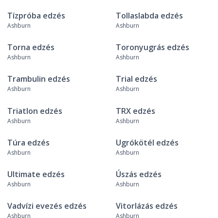
Tízpróba edzés
Tollaslabda edzés
Ashburn
Ashburn
Torna edzés
Toronyugrás edzés
Ashburn
Ashburn
Trambulin edzés
Trial edzés
Ashburn
Ashburn
Triatlon edzés
TRX edzés
Ashburn
Ashburn
Túra edzés
Ugrókötél edzés
Ashburn
Ashburn
Ultimate edzés
Úszás edzés
Ashburn
Ashburn
Vadvízi evezés edzés
Vitorlázás edzés
Ashburn
Ashburn