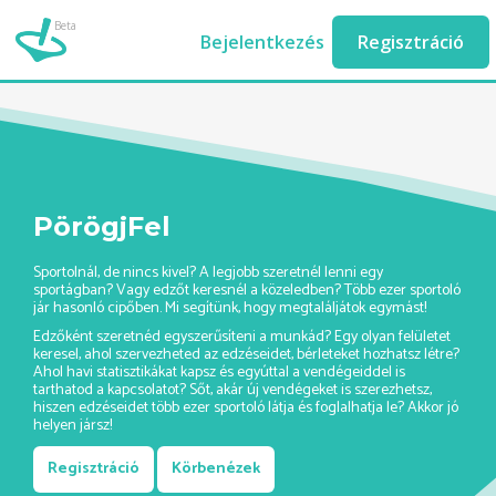
Beta
biliard-edzes-ashburn//
Bejelentkezés
Regisztráció
PörögjFel
Sportolnál, de nincs kivel? A legjobb szeretnél lenni egy
sportágban? Vagy edzőt keresnél a közeledben? Több ezer sportoló
jár hasonló cipőben. Mi segítünk, hogy megtaláljátok egymást!
Edzőként szeretnéd egyszerűsíteni a munkád? Egy olyan felületet
keresel, ahol szervezheted az edzéseidet, bérleteket hozhatsz létre?
Ahol havi statisztikákat kapsz és egyúttal a vendégeiddel is
tarthatod a kapcsolatot? Sőt, akár új vendégeket is szerezhetsz,
hiszen edzéseidet több ezer sportoló látja és foglalhatja le? Akkor jó
helyen jársz!
Regisztráció
Körbenézek