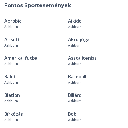
Fontos Sportesemények
Aerobic
Aikido
Ashburn
Ashburn
Airsoft
Akro jóga
Ashburn
Ashburn
Amerikai futball
Asztalitenisz
Ashburn
Ashburn
Balett
Baseball
Ashburn
Ashburn
Biatlon
Biliárd
Ashburn
Ashburn
Bírkózás
Bob
Ashburn
Ashburn