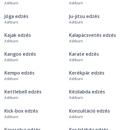
Ashburn
Ashburn
Jóga edzés
Ju-jitsu edzés
Ashburn
Ashburn
Kajak edzés
Kalapácsvetés edzés
Ashburn
Ashburn
Kangoo edzés
Karate edzés
Ashburn
Ashburn
Kempo edzés
Kerékpár edzés
Ashburn
Ashburn
Kettlebell edzés
Kézilabda edzés
Ashburn
Ashburn
Kick-box edzés
Konzultáció edzés
Ashburn
Ashburn
Korcsolya edzés
Kosárlabda edzés