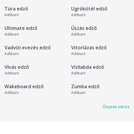
Túra edző
Ugrókötél edző
Ashburn
Ashburn
Ultimate edző
Úszás edző
Ashburn
Ashburn
Vadvízi evezés edző
Vitorlázás edző
Ashburn
Ashburn
Vívás edző
Vízilabda edző
Ashburn
Ashburn
Wakeboard edző
Zumba edző
Ashburn
Ashburn
Összes város