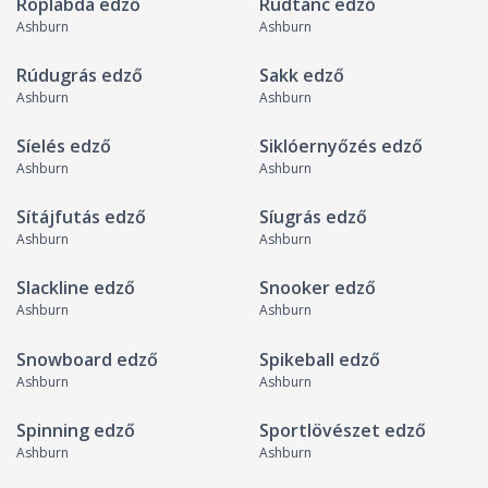
Röplabda edző
Rúdtánc edző
Ashburn
Ashburn
Rúdugrás edző
Sakk edző
Ashburn
Ashburn
Síelés edző
Siklóernyőzés edző
Ashburn
Ashburn
Sítájfutás edző
Síugrás edző
Ashburn
Ashburn
Slackline edző
Snooker edző
Ashburn
Ashburn
Snowboard edző
Spikeball edző
Ashburn
Ashburn
Spinning edző
Sportlövészet edző
Ashburn
Ashburn