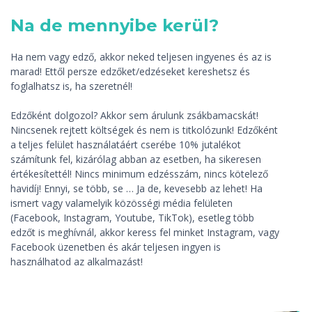
Na de mennyibe kerül?
Ha nem vagy edző, akkor neked teljesen ingyenes és az is
marad! Ettől persze edzőket/edzéseket kereshetsz és
foglalhatsz is, ha szeretnél!
Edzőként dolgozol? Akkor sem árulunk zsákbamacskát!
Nincsenek rejtett költségek és nem is titkolózunk! Edzőként
a teljes felület használatáért cserébe 10% jutalékot
számítunk fel, kizárólag abban az esetben, ha sikeresen
értékesítettél! Nincs minimum edzésszám, nincs kötelező
havidíj! Ennyi, se több, se … Ja de, kevesebb az lehet! Ha
ismert vagy valamelyik közösségi média felületen
(Facebook, Instagram, Youtube, TikTok), esetleg több
edzőt is meghívnál, akkor keress fel minket Instagram, vagy
Facebook üzenetben és akár teljesen ingyen is
használhatod az alkalmazást!