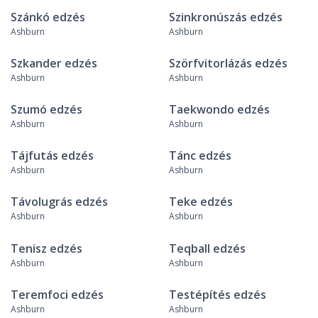
Szánkó edzés
Szinkronúszás edzés
Ashburn
Ashburn
Szkander edzés
Szörfvitorlázás edzés
Ashburn
Ashburn
Szumó edzés
Taekwondo edzés
Ashburn
Ashburn
Tájfutás edzés
Tánc edzés
Ashburn
Ashburn
Távolugrás edzés
Teke edzés
Ashburn
Ashburn
Tenisz edzés
Teqball edzés
Ashburn
Ashburn
Teremfoci edzés
Testépítés edzés
Ashburn
Ashburn