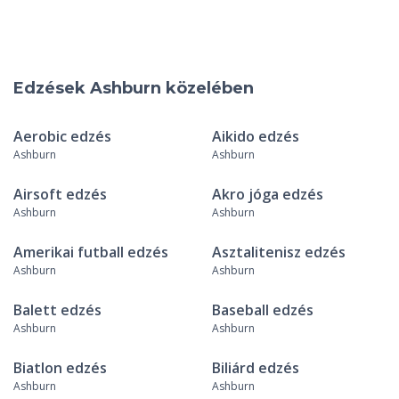
Edzések Ashburn közelében
Aerobic edzés
Aikido edzés
Ashburn
Ashburn
Airsoft edzés
Akro jóga edzés
Ashburn
Ashburn
Amerikai futball edzés
Asztalitenisz edzés
Ashburn
Ashburn
Balett edzés
Baseball edzés
Ashburn
Ashburn
Biatlon edzés
Biliárd edzés
Ashburn
Ashburn