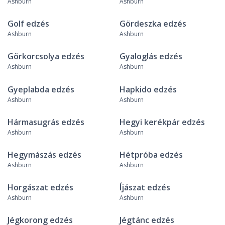
Ashburn
Ashburn
Golf edzés
Gördeszka edzés
Ashburn
Ashburn
Görkorcsolya edzés
Gyaloglás edzés
Ashburn
Ashburn
Gyeplabda edzés
Hapkido edzés
Ashburn
Ashburn
Hármasugrás edzés
Hegyi kerékpár edzés
Ashburn
Ashburn
Hegymászás edzés
Hétpróba edzés
Ashburn
Ashburn
Horgászat edzés
Íjászat edzés
Ashburn
Ashburn
Jégkorong edzés
Jégtánc edzés