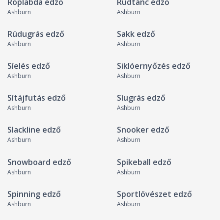
Röplabda edző
Rúdtánc edző
Ashburn
Ashburn
Rúdugrás edző
Sakk edző
Ashburn
Ashburn
Síelés edző
Siklóernyőzés edző
Ashburn
Ashburn
Sítájfutás edző
Síugrás edző
Ashburn
Ashburn
Slackline edző
Snooker edző
Ashburn
Ashburn
Snowboard edző
Spikeball edző
Ashburn
Ashburn
Spinning edző
Sportlövészet edző
Ashburn
Ashburn