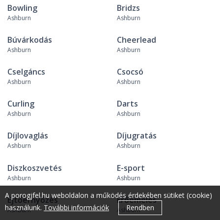
Bowling
Bridzs
Ashburn
Ashburn
Búvárkodás
Cheerlead
Ashburn
Ashburn
Cselgáncs
Csocsó
Ashburn
Ashburn
Curling
Darts
Ashburn
Ashburn
Díjlovaglás
Díjugratás
Ashburn
Ashburn
Diszkoszvetés
E-sport
Ashburn
Ashburn
A porogjfel.hu weboldalon a működés érdekében sütiket (cookie)
Ejtőernyőzés
Erőemelés
használunk.
További információk
Rendben
Ashburn
Ashburn