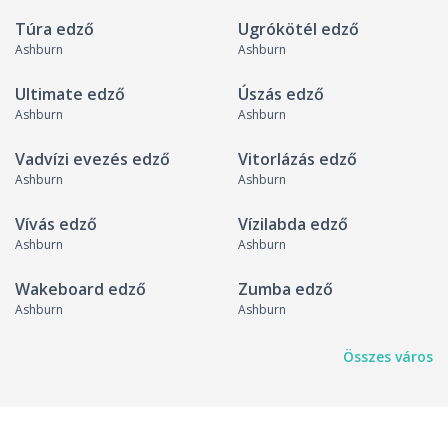
Túra edző
Ugrókötél edző
Ashburn
Ashburn
Ultimate edző
Úszás edző
Ashburn
Ashburn
Vadvízi evezés edző
Vitorlázás edző
Ashburn
Ashburn
Vívás edző
Vízilabda edző
Ashburn
Ashburn
Wakeboard edző
Zumba edző
Ashburn
Ashburn
Összes város