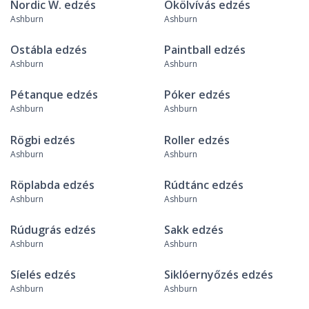
Nordic W. edzés
Ökölvívás edzés
Ashburn
Ashburn
Ostábla edzés
Paintball edzés
Ashburn
Ashburn
Pétanque edzés
Póker edzés
Ashburn
Ashburn
Rögbi edzés
Roller edzés
Ashburn
Ashburn
Röplabda edzés
Rúdtánc edzés
Ashburn
Ashburn
Rúdugrás edzés
Sakk edzés
Ashburn
Ashburn
Síelés edzés
Siklóernyőzés edzés
Ashburn
Ashburn