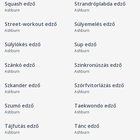
Squash edző
Strandröplabda edző
Ashburn
Ashburn
Street-workout edző
Súlyemelés edző
Ashburn
Ashburn
Súlylökés edző
Sup edző
Ashburn
Ashburn
Szánkó edző
Szinkronúszás edző
Ashburn
Ashburn
Szkander edző
Szörfvitorlázás edző
Ashburn
Ashburn
Szumó edző
Taekwondo edző
Ashburn
Ashburn
Tájfutás edző
Tánc edző
Ashburn
Ashburn