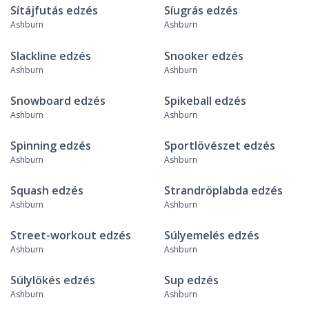
Sítájfutás edzés
Síugrás edzés
Ashburn
Ashburn
Slackline edzés
Snooker edzés
Ashburn
Ashburn
Snowboard edzés
Spikeball edzés
Ashburn
Ashburn
Spinning edzés
Sportlövészet edzés
Ashburn
Ashburn
Squash edzés
Strandröplabda edzés
Ashburn
Ashburn
Street-workout edzés
Súlyemelés edzés
Ashburn
Ashburn
Súlylökés edzés
Sup edzés
Ashburn
Ashburn