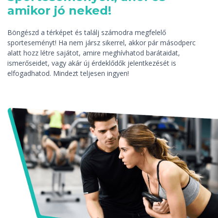
amikor jó neked!
Böngészd a térképet és találj számodra megfelelő
sporteseményt! Ha nem jársz sikerrel, akkor pár másodperc
alatt hozz létre sajátot, amire meghívhatod barátaidat,
ismerőseidet, vagy akár új érdeklődők jelentkezését is
elfogadhatod. Mindezt teljesen ingyen!