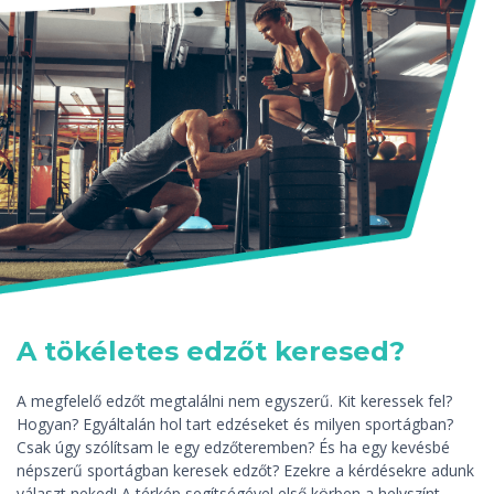
A tökéletes edzőt keresed?
A megfelelő edzőt megtalálni nem egyszerű. Kit keressek fel?
Hogyan? Egyáltalán hol tart edzéseket és milyen sportágban?
Csak úgy szólítsam le egy edzőteremben? És ha egy kevésbé
népszerű sportágban keresek edzőt? Ezekre a kérdésekre adunk
választ neked! A térkép segítségével első körben a helyszínt