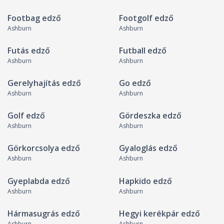
Footbag edző
Footgolf edző
Ashburn
Ashburn
Futás edző
Futball edző
Ashburn
Ashburn
Gerelyhajítás edző
Go edző
Ashburn
Ashburn
Golf edző
Gördeszka edző
Ashburn
Ashburn
Görkorcsolya edző
Gyaloglás edző
Ashburn
Ashburn
Gyeplabda edző
Hapkido edző
Ashburn
Ashburn
Hármasugrás edző
Hegyi kerékpár edző
Ashburn
Ashburn