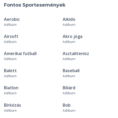
Fontos Sportesemények
Aerobic
Aikido
Ashburn
Ashburn
Airsoft
Akro jóga
Ashburn
Ashburn
Amerikai futball
Asztalitenisz
Ashburn
Ashburn
Balett
Baseball
Ashburn
Ashburn
Biatlon
Biliárd
Ashburn
Ashburn
Bírkózás
Bob
Ashburn
Ashburn