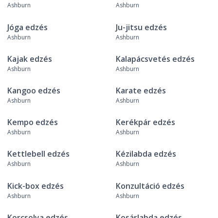
Ashburn
Ashburn
Jóga edzés
Ju-jitsu edzés
Ashburn
Ashburn
Kajak edzés
Kalapácsvetés edzés
Ashburn
Ashburn
Kangoo edzés
Karate edzés
Ashburn
Ashburn
Kempo edzés
Kerékpár edzés
Ashburn
Ashburn
Kettlebell edzés
Kézilabda edzés
Ashburn
Ashburn
Kick-box edzés
Konzultáció edzés
Ashburn
Ashburn
Korcsolya edzés
Kosárlabda edzés