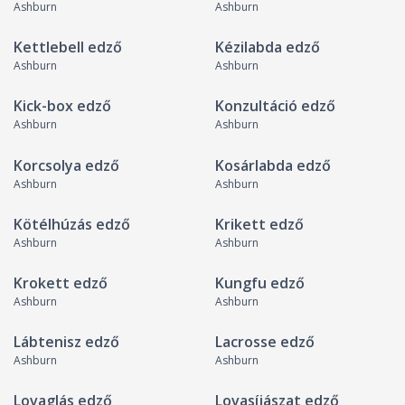
Ashburn
Ashburn
Kettlebell edző
Kézilabda edző
Ashburn
Ashburn
Kick-box edző
Konzultáció edző
Ashburn
Ashburn
Korcsolya edző
Kosárlabda edző
Ashburn
Ashburn
Kötélhúzás edző
Krikett edző
Ashburn
Ashburn
Krokett edző
Kungfu edző
Ashburn
Ashburn
Lábtenisz edző
Lacrosse edző
Ashburn
Ashburn
Lovaglás edző
Lovasíjászat edző