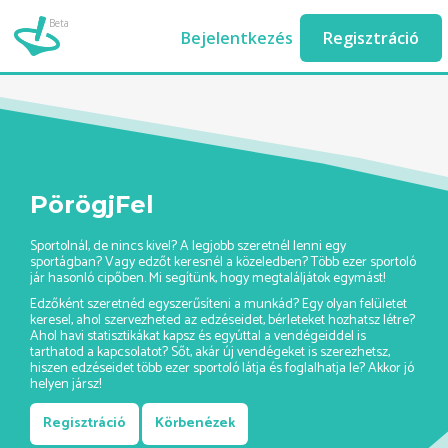
Beta
fitness-edzes-ashburn//
Bejelentkezés
Regisztráció
PörögjFel
Sportolnál, de nincs kivel? A legjobb szeretnél lenni egy
sportágban? Vagy edzőt keresnél a közeledben? Több ezer sportoló
jár hasonló cipőben. Mi segítünk, hogy megtaláljátok egymást!
Edzőként szeretnéd egyszerűsíteni a munkád? Egy olyan felületet
keresel, ahol szervezheted az edzéseidet, bérleteket hozhatsz létre?
Ahol havi statisztikákat kapsz és egyúttal a vendégeiddel is
tarthatod a kapcsolatot? Sőt, akár új vendégeket is szerezhetsz,
hiszen edzéseidet több ezer sportoló látja és foglalhatja le? Akkor jó
helyen jársz!
Regisztráció
Körbenézek