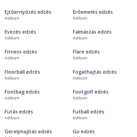
Ejtőernyőzés edzés
Erőemelés edzés
Ashburn
Ashburn
Evezés edzés
Falmászás edzés
Ashburn
Ashburn
Fitness edzés
Flare edzés
Ashburn
Ashburn
Floorball edzés
Fogathajtás edzés
Ashburn
Ashburn
Footbag edzés
Footgolf edzés
Ashburn
Ashburn
Futás edzés
Futball edzés
Ashburn
Ashburn
Gerelyhajítás edzés
Go edzés