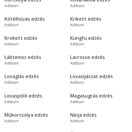
Ashburn
Ashburn
Kötélhúzás edzés
Krikett edzés
Ashburn
Ashburn
Krokett edzés
Kungfu edzés
Ashburn
Ashburn
Lábtenisz edzés
Lacrosse edzés
Ashburn
Ashburn
Lovaglás edzés
Lovasíjászat edzés
Ashburn
Ashburn
Lovaspóló edzés
Magasugrás edzés
Ashburn
Ashburn
Műkorcsolya edzés
Ninja edzés
Ashburn
Ashburn