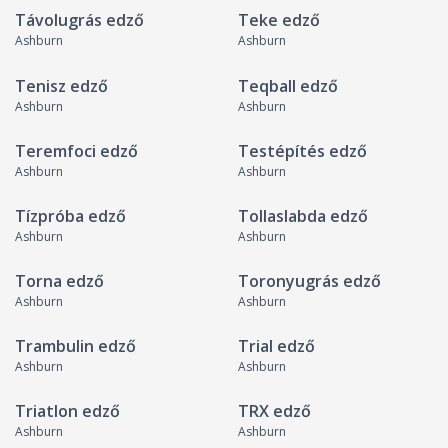
Távolugrás edző
Teke edző
Ashburn
Ashburn
Tenisz edző
Teqball edző
Ashburn
Ashburn
Teremfoci edző
Testépítés edző
Ashburn
Ashburn
Tízpróba edző
Tollaslabda edző
Ashburn
Ashburn
Torna edző
Toronyugrás edző
Ashburn
Ashburn
Trambulin edző
Trial edző
Ashburn
Ashburn
Triatlon edző
TRX edző
Ashburn
Ashburn