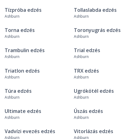
Tízpróba edzés
Tollaslabda edzés
Ashburn
Ashburn
Torna edzés
Toronyugrás edzés
Ashburn
Ashburn
Trambulin edzés
Trial edzés
Ashburn
Ashburn
Triatlon edzés
TRX edzés
Ashburn
Ashburn
Túra edzés
Ugrókötél edzés
Ashburn
Ashburn
Ultimate edzés
Úszás edzés
Ashburn
Ashburn
Vadvízi evezés edzés
Vitorlázás edzés
Ashburn
Ashburn