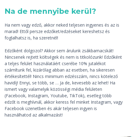
Na de mennyibe kerül?
Ha nem vagy edző, akkor neked teljesen ingyenes és az is
marad! Ettől persze edzőket/edzéseket kereshetsz és
foglalhatsz is, ha szeretnél!
Edzőként dolgozol? Akkor sem árulunk zsákbamacskát!
Nincsenek rejtett költségek és nem is titkolózunk! Edzőként
a teljes felület használatáért cserébe 10% jutalékot
számítunk fel, kizárólag abban az esetben, ha sikeresen
értékesítettél! Nincs minimum edzésszám, nincs kötelező
havidíj! Ennyi, se több, se … Ja de, kevesebb az lehet! Ha
ismert vagy valamelyik közösségi média felületen
(Facebook, Instagram, Youtube, TikTok), esetleg több
edzőt is meghívnál, akkor keress fel minket Instagram, vagy
Facebook üzenetben és akár teljesen ingyen is
használhatod az alkalmazást!