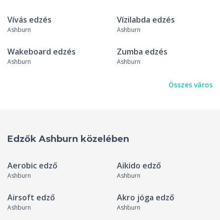
Vívás edzés
Vízilabda edzés
Ashburn
Ashburn
Wakeboard edzés
Zumba edzés
Ashburn
Ashburn
Összes város
Edzők Ashburn közelében
Aerobic edző
Aikido edző
Ashburn
Ashburn
Airsoft edző
Akro jóga edző
Ashburn
Ashburn