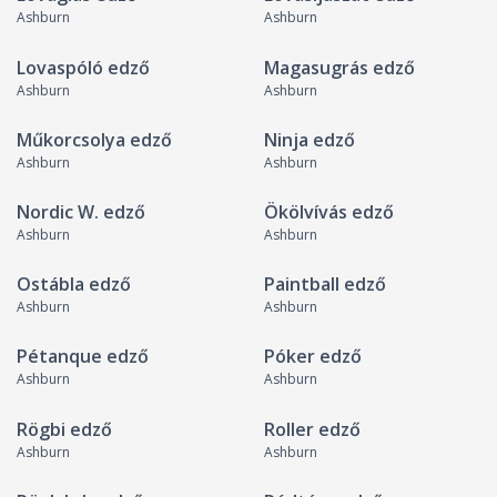
Ashburn
Ashburn
Lovaspóló edző
Magasugrás edző
Ashburn
Ashburn
Műkorcsolya edző
Ninja edző
Ashburn
Ashburn
Nordic W. edző
Ökölvívás edző
Ashburn
Ashburn
Ostábla edző
Paintball edző
Ashburn
Ashburn
Pétanque edző
Póker edző
Ashburn
Ashburn
Rögbi edző
Roller edző
Ashburn
Ashburn