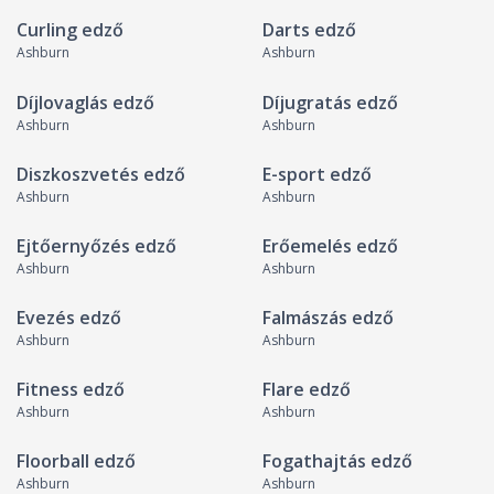
Curling edző
Darts edző
Ashburn
Ashburn
Díjlovaglás edző
Díjugratás edző
Ashburn
Ashburn
Diszkoszvetés edző
E-sport edző
Ashburn
Ashburn
Ejtőernyőzés edző
Erőemelés edző
Ashburn
Ashburn
Evezés edző
Falmászás edző
Ashburn
Ashburn
Fitness edző
Flare edző
Ashburn
Ashburn
Floorball edző
Fogathajtás edző
Ashburn
Ashburn