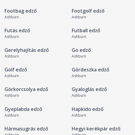
Footbag edző
Footgolf edző
Ashburn
Ashburn
Futás edző
Futball edző
Ashburn
Ashburn
Gerelyhajítás edző
Go edző
Ashburn
Ashburn
Golf edző
Gördeszka edző
Ashburn
Ashburn
Görkorcsolya edző
Gyaloglás edző
Ashburn
Ashburn
Gyeplabda edző
Hapkido edző
Ashburn
Ashburn
Hármasugrás edző
Hegyi kerékpár edző
Ashburn
Ashburn