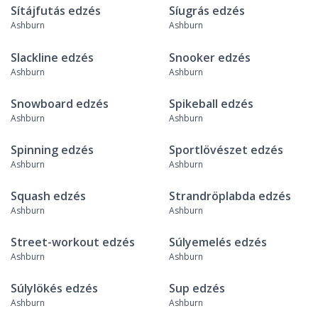
Sítájfutás edzés
Síugrás edzés
Ashburn
Ashburn
Slackline edzés
Snooker edzés
Ashburn
Ashburn
Snowboard edzés
Spikeball edzés
Ashburn
Ashburn
Spinning edzés
Sportlövészet edzés
Ashburn
Ashburn
Squash edzés
Strandröplabda edzés
Ashburn
Ashburn
Street-workout edzés
Súlyemelés edzés
Ashburn
Ashburn
Súlylökés edzés
Sup edzés
Ashburn
Ashburn