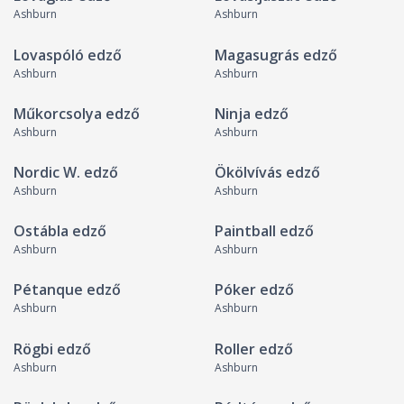
Ashburn
Ashburn
Lovaspóló edző
Magasugrás edző
Ashburn
Ashburn
Műkorcsolya edző
Ninja edző
Ashburn
Ashburn
Nordic W. edző
Ökölvívás edző
Ashburn
Ashburn
Ostábla edző
Paintball edző
Ashburn
Ashburn
Pétanque edző
Póker edző
Ashburn
Ashburn
Rögbi edző
Roller edző
Ashburn
Ashburn