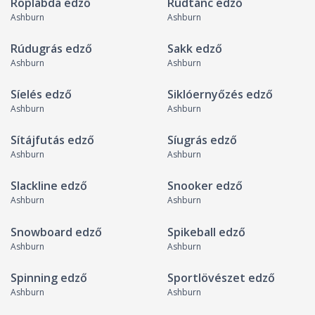
Röplabda edző
Rúdtánc edző
Ashburn
Ashburn
Rúdugrás edző
Sakk edző
Ashburn
Ashburn
Síelés edző
Siklóernyőzés edző
Ashburn
Ashburn
Sítájfutás edző
Síugrás edző
Ashburn
Ashburn
Slackline edző
Snooker edző
Ashburn
Ashburn
Snowboard edző
Spikeball edző
Ashburn
Ashburn
Spinning edző
Sportlövészet edző
Ashburn
Ashburn