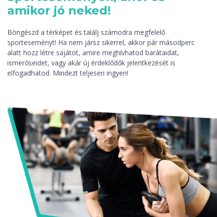
amikor jó neked!
Böngészd a térképet és találj számodra megfelelő
sporteseményt! Ha nem jársz sikerrel, akkor pár másodperc
alatt hozz létre sajátot, amire meghívhatod barátaidat,
ismerőseidet, vagy akár új érdeklődők jelentkezését is
elfogadhatod. Mindezt teljesen ingyen!