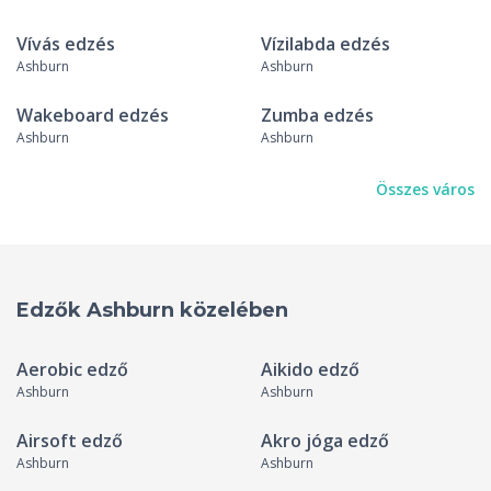
Vívás edzés
Vízilabda edzés
Ashburn
Ashburn
Wakeboard edzés
Zumba edzés
Ashburn
Ashburn
Összes város
Edzők Ashburn közelében
Aerobic edző
Aikido edző
Ashburn
Ashburn
Airsoft edző
Akro jóga edző
Ashburn
Ashburn