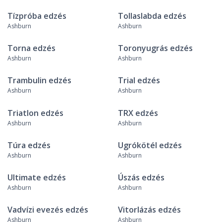
Tízpróba edzés
Tollaslabda edzés
Ashburn
Ashburn
Torna edzés
Toronyugrás edzés
Ashburn
Ashburn
Trambulin edzés
Trial edzés
Ashburn
Ashburn
Triatlon edzés
TRX edzés
Ashburn
Ashburn
Túra edzés
Ugrókötél edzés
Ashburn
Ashburn
Ultimate edzés
Úszás edzés
Ashburn
Ashburn
Vadvízi evezés edzés
Vitorlázás edzés
Ashburn
Ashburn