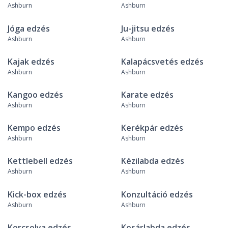
Ashburn
Ashburn
Jóga edzés
Ju-jitsu edzés
Ashburn
Ashburn
Kajak edzés
Kalapácsvetés edzés
Ashburn
Ashburn
Kangoo edzés
Karate edzés
Ashburn
Ashburn
Kempo edzés
Kerékpár edzés
Ashburn
Ashburn
Kettlebell edzés
Kézilabda edzés
Ashburn
Ashburn
Kick-box edzés
Konzultáció edzés
Ashburn
Ashburn
Korcsolya edzés
Kosárlabda edzés