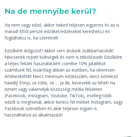
Na de mennyibe kerül?
Ha nem vagy edző, akkor neked teljesen ingyenes és az is
marad! Ettől persze edzőket/edzéseket kereshetsz és
foglalhatsz is, ha szeretnél!
Edzőként dolgozol? Akkor sem árulunk zsákbamacskát!
Nincsenek rejtett költségek és nem is titkolózunk! Edzőként
a teljes felület használatáért cserébe 10% jutalékot
számítunk fel, kizárólag abban az esetben, ha sikeresen
értékesítettél! Nincs minimum edzésszám, nincs kötelező
havidíj! Ennyi, se több, se … Ja de, kevesebb az lehet! Ha
ismert vagy valamelyik közösségi média felületen
(Facebook, Instagram, Youtube, TikTok), esetleg több
edzőt is meghívnál, akkor keress fel minket Instagram, vagy
Facebook üzenetben és akár teljesen ingyen is
használhatod az alkalmazást!