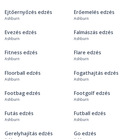
Ejtőernyőzés edzés
Erőemelés edzés
Ashburn
Ashburn
Evezés edzés
Falmászás edzés
Ashburn
Ashburn
Fitness edzés
Flare edzés
Ashburn
Ashburn
Floorball edzés
Fogathajtás edzés
Ashburn
Ashburn
Footbag edzés
Footgolf edzés
Ashburn
Ashburn
Futás edzés
Futball edzés
Ashburn
Ashburn
Gerelyhajítás edzés
Go edzés