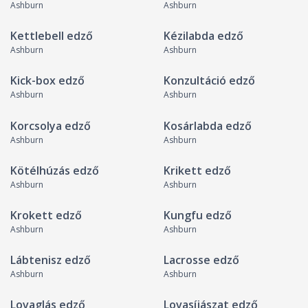
Ashburn
Ashburn
Kettlebell edző
Kézilabda edző
Ashburn
Ashburn
Kick-box edző
Konzultáció edző
Ashburn
Ashburn
Korcsolya edző
Kosárlabda edző
Ashburn
Ashburn
Kötélhúzás edző
Krikett edző
Ashburn
Ashburn
Krokett edző
Kungfu edző
Ashburn
Ashburn
Lábtenisz edző
Lacrosse edző
Ashburn
Ashburn
Lovaglás edző
Lovasíjászat edző