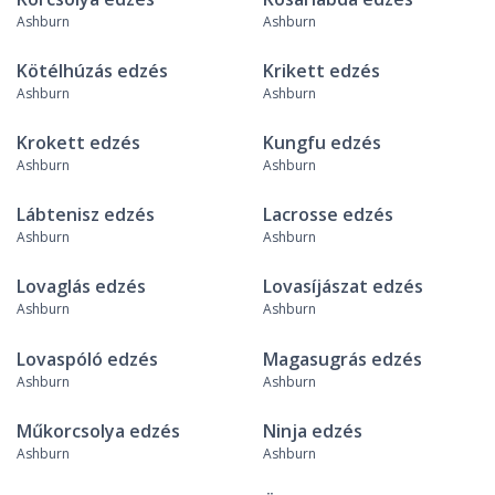
Ashburn
Ashburn
Kötélhúzás edzés
Krikett edzés
Ashburn
Ashburn
Krokett edzés
Kungfu edzés
Ashburn
Ashburn
Lábtenisz edzés
Lacrosse edzés
Ashburn
Ashburn
Lovaglás edzés
Lovasíjászat edzés
Ashburn
Ashburn
Lovaspóló edzés
Magasugrás edzés
Ashburn
Ashburn
Műkorcsolya edzés
Ninja edzés
Ashburn
Ashburn