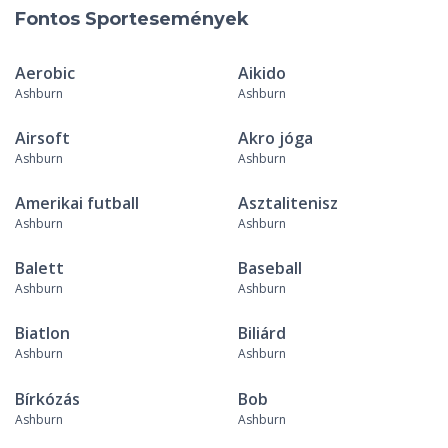
Fontos Sportesemények
Aerobic
Aikido
Ashburn
Ashburn
Airsoft
Akro jóga
Ashburn
Ashburn
Amerikai futball
Asztalitenisz
Ashburn
Ashburn
Balett
Baseball
Ashburn
Ashburn
Biatlon
Biliárd
Ashburn
Ashburn
Bírkózás
Bob
Ashburn
Ashburn