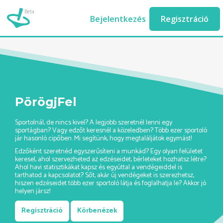
Beta
poker-ashburn//
Bejelentkezés
Regisztráció
PörögjFel
Sportolnál, de nincs kivel? A legjobb szeretnél lenni egy
sportágban? Vagy edzőt keresnél a közeledben? Több ezer sportoló
jár hasonló cipőben. Mi segítünk, hogy megtaláljátok egymást!
Edzőként szeretnéd egyszerűsíteni a munkád? Egy olyan felületet
keresel, ahol szervezheted az edzéseidet, bérleteket hozhatsz létre?
Ahol havi statisztikákat kapsz és egyúttal a vendégeiddel is
tarthatod a kapcsolatot? Sőt, akár új vendégeket is szerezhetsz,
hiszen edzéseidet több ezer sportoló látja és foglalhatja le? Akkor jó
helyen jársz!
Regisztráció
Körbenézek