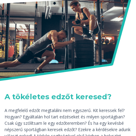
A tökéletes edzőt keresed?
A megfelelő edzőt megtalálni nem egyszerű. Kit keressek fel?
Hogyan? Egyáltalán hol tart edzéseket és milyen sportágban?
Csak úgy szólítsam le egy edzőteremben? És ha egy kevésbé
népszerű sportágban keresek edzőt? Ezekre a kérdésekre adunk
választ neked! A térkép segítségével első körben a helyszínt