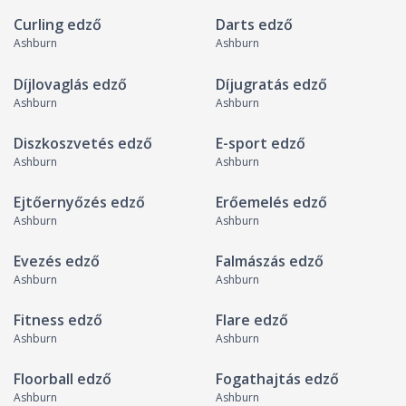
Curling edző
Darts edző
Ashburn
Ashburn
Díjlovaglás edző
Díjugratás edző
Ashburn
Ashburn
Diszkoszvetés edző
E-sport edző
Ashburn
Ashburn
Ejtőernyőzés edző
Erőemelés edző
Ashburn
Ashburn
Evezés edző
Falmászás edző
Ashburn
Ashburn
Fitness edző
Flare edző
Ashburn
Ashburn
Floorball edző
Fogathajtás edző
Ashburn
Ashburn