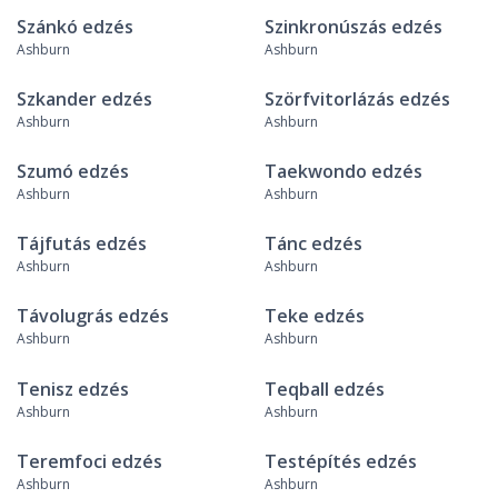
Szánkó edzés
Szinkronúszás edzés
Ashburn
Ashburn
Szkander edzés
Szörfvitorlázás edzés
Ashburn
Ashburn
Szumó edzés
Taekwondo edzés
Ashburn
Ashburn
Tájfutás edzés
Tánc edzés
Ashburn
Ashburn
Távolugrás edzés
Teke edzés
Ashburn
Ashburn
Tenisz edzés
Teqball edzés
Ashburn
Ashburn
Teremfoci edzés
Testépítés edzés
Ashburn
Ashburn