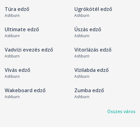
Túra edző
Ugrókötél edző
Ashburn
Ashburn
Ultimate edző
Úszás edző
Ashburn
Ashburn
Vadvízi evezés edző
Vitorlázás edző
Ashburn
Ashburn
Vívás edző
Vízilabda edző
Ashburn
Ashburn
Wakeboard edző
Zumba edző
Ashburn
Ashburn
Összes város