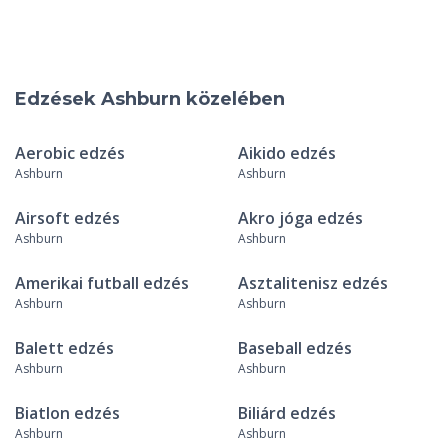
Edzések Ashburn közelében
Aerobic edzés
Aikido edzés
Ashburn
Ashburn
Airsoft edzés
Akro jóga edzés
Ashburn
Ashburn
Amerikai futball edzés
Asztalitenisz edzés
Ashburn
Ashburn
Balett edzés
Baseball edzés
Ashburn
Ashburn
Biatlon edzés
Biliárd edzés
Ashburn
Ashburn