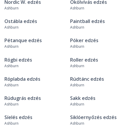
Nordic W. edzés
Ökölvívás edzés
Ashburn
Ashburn
Ostábla edzés
Paintball edzés
Ashburn
Ashburn
Pétanque edzés
Póker edzés
Ashburn
Ashburn
Rögbi edzés
Roller edzés
Ashburn
Ashburn
Röplabda edzés
Rúdtánc edzés
Ashburn
Ashburn
Rúdugrás edzés
Sakk edzés
Ashburn
Ashburn
Síelés edzés
Siklóernyőzés edzés
Ashburn
Ashburn