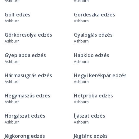
Ashburn
Ashburn
Golf edzés
Gördeszka edzés
Ashburn
Ashburn
Görkorcsolya edzés
Gyaloglás edzés
Ashburn
Ashburn
Gyeplabda edzés
Hapkido edzés
Ashburn
Ashburn
Hármasugrás edzés
Hegyi kerékpár edzés
Ashburn
Ashburn
Hegymászás edzés
Hétpróba edzés
Ashburn
Ashburn
Horgászat edzés
Íjászat edzés
Ashburn
Ashburn
Jégkorong edzés
Jégtánc edzés