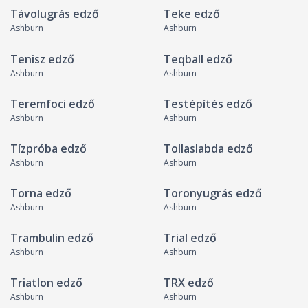
Távolugrás edző
Teke edző
Ashburn
Ashburn
Tenisz edző
Teqball edző
Ashburn
Ashburn
Teremfoci edző
Testépítés edző
Ashburn
Ashburn
Tízpróba edző
Tollaslabda edző
Ashburn
Ashburn
Torna edző
Toronyugrás edző
Ashburn
Ashburn
Trambulin edző
Trial edző
Ashburn
Ashburn
Triatlon edző
TRX edző
Ashburn
Ashburn