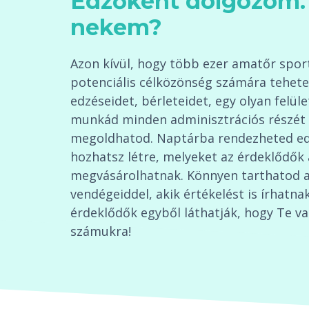
Edzőként dolgozom. 
nekem?
Azon kívül, hogy több ezer amatőr sport
potenciális célközönség számára tehete
edzéseidet, bérleteidet, egy olyan felüle
munkád minden adminisztrációs részét 
megoldhatod. Naptárba rendezheted edz
hozhatsz létre, melyeket az érdeklődők
megvásárolhatnak. Könnyen tarthatod a
vendégeiddel, akik értékelést is írhatnak
érdeklődők egyből láthatják, hogy Te va
számukra!