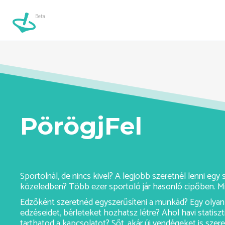
Beta
karate-verseny-ashburn//
Beta
PörögjFel
Sportolnál, de nincs kivel? A legjobb szeretnél lenni eg
közeledben? Több ezer sportoló jár hasonló cipőben. Mi
Edzőként szeretnéd egyszerűsíteni a munkád? Egy olyan 
edzéseidet, bérleteket hozhatsz létre? Ahol havi statiszt
tarthatod a kapcsolatot? Sőt, akár új vendégeket is sze