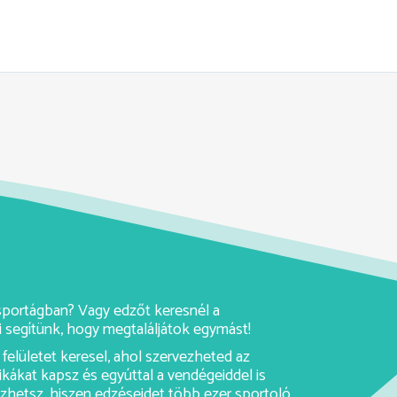
y sportágban? Vagy edzőt keresnél a
 segítünk, hogy megtaláljátok egymást!
felületet keresel, ahol szervezheted az
ikákat kapsz és egyúttal a vendégeiddel is
rezhetsz, hiszen edzéseidet több ezer sportoló