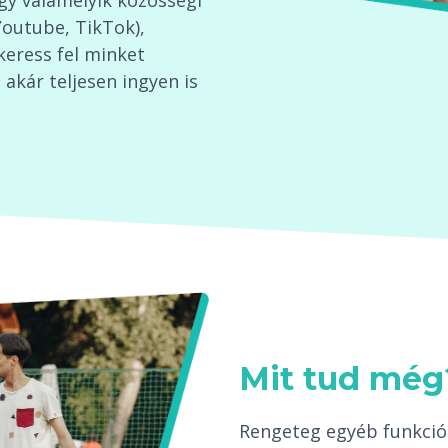
agy valamelyik közösségi
Youtube, TikTok),
keress fel minket
akár teljesen ingyen is
Mit tud még
Rengeteg egyéb funkció