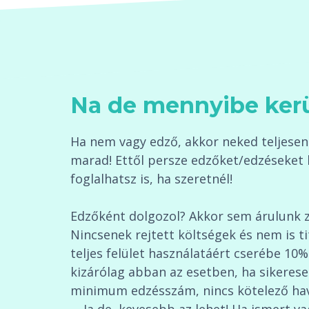
Na de mennyibe ker
Ha nem vagy edző, akkor neked teljesen 
marad! Ettől persze edzőket/edzéseket 
foglalhatsz is, ha szeretnél!
Edzőként dolgozol? Akkor sem árulunk 
Nincsenek rejtett költségek és nem is t
teljes felület használatáért cserébe 10%
kizárólag abban az esetben, ha sikerese
minimum edzésszám, nincs kötelező havid