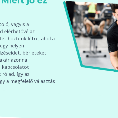
Miért jó ez
oló, vagyis a
d elérhetővé az
tet hoztunk létre, ahol a
egy helyen
éseidet, bérleteket
 akár azonnal
 kapcsolatot
 rólad, így az
gy a megfelelő választás