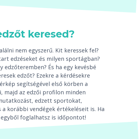
edzőt keresed?
lálni nem egyszerű. Kit keressek fel?
tart edzéseket és milyen sportágban?
egy edzőteremben? És ha egy kevésbé
resek edzőt? Ezekre a kérdésekre
térkép segítségével első körben a
i, majd az edzői profilon minden
mutatkozást, edzett sportokat,
 a korábbi vendégek értékeléseit is. Ha
egyből foglalhatsz is időpontot!