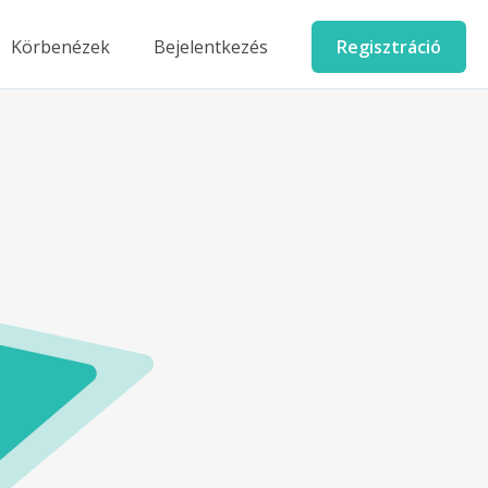
Körbenézek
Bejelentkezés
Regisztráció