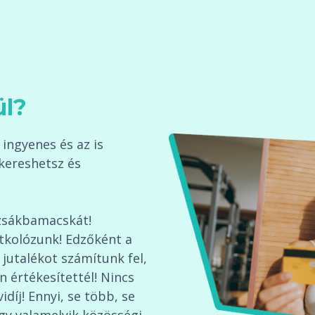
ül?
ingyenes és az is
kereshetsz és
zsákbamacskát!
itkolózunk! Edzőként a
 jutalékot számítunk fel,
n értékesítettél! Nincs
íj! Ennyi, se több, se