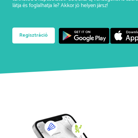
látja és foglalhatja le? Akkor jó helyen jársz!
Regisztráció