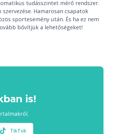
tomatikus tudásszintet mérő rendszer.
ek szervezése. Hamarosan csapatok
közös sportesemény után. És ha ez nem
ovább bővítjük a lehetőségeket!
ban is!
artalmakról.
TikTok