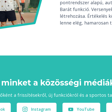
pontrendszer alapú, au
Barát funkció. Verseny
létrehozása. Értékelés 
lenne elég, hamarosan t
 minket a közösségi médiák
sőként a frissítésekről, új funkciókról és a sportos t
ook
Instagram
YouTube