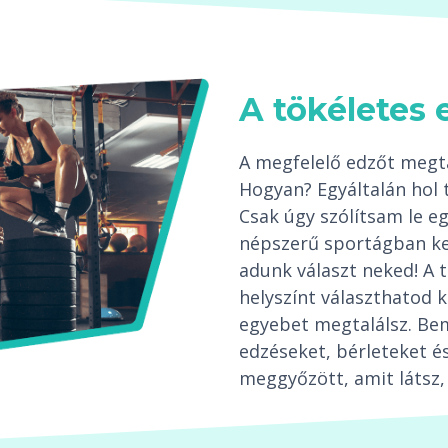
A tökéletes 
A megfelelő edzőt megta
Hogyan? Egyáltalán hol 
Csak úgy szólítsam le 
népszerű sportágban ke
adunk választ neked! A 
helyszínt választhatod k
egyebet megtalálsz. Be
edzéseket, bérleteket és
meggyőzött, amit látsz, 