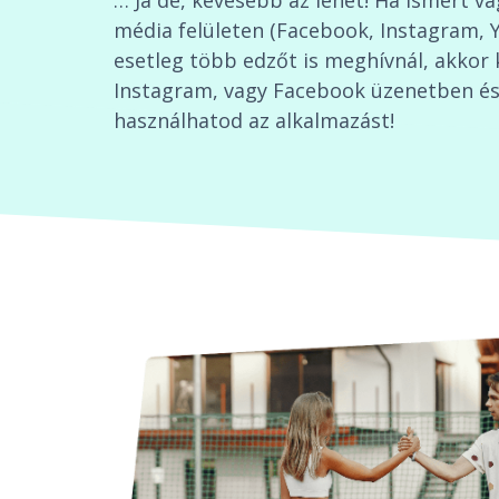
… Ja de, kevesebb az lehet! Ha ismert v
média felületen (Facebook, Instagram, 
esetleg több edzőt is meghívnál, akkor 
Instagram, vagy Facebook üzenetben és 
használhatod az alkalmazást!