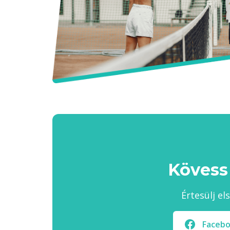
Kövess
Értesülj el
Faceb