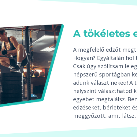
A tökéletes 
A megfelelő edzőt megta
Hogyan? Egyáltalán hol 
Csak úgy szólítsam le 
népszerű sportágban ke
adunk választ neked! A 
helyszínt választhatod k
egyebet megtalálsz. Be
edzéseket, bérleteket és
meggyőzött, amit látsz, 