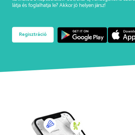
látja és foglalhatja le? Akkor jó helyen jársz!
Regisztráció