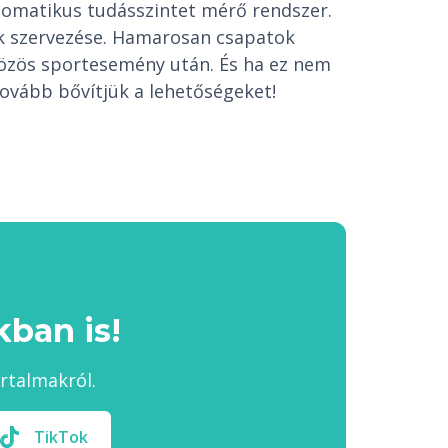
tomatikus tudásszintet mérő rendszer.
ek szervezése. Hamarosan csapatok
közös sportesemény után. És ha ez nem
ovább bővítjük a lehetőségeket!
ban is!
artalmakról.
TikTok