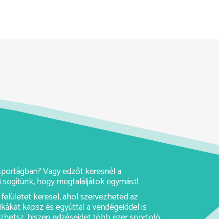
y sportágban? Vagy edzőt keresnél a
 segítünk, hogy megtaláljátok egymást!
felületet keresel, ahol szervezheted az
ikákat kapsz és egyúttal a vendégeiddel is
rezhetsz, hiszen edzéseidet több ezer sportoló