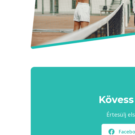
Kövess
Értesülj el
Faceb