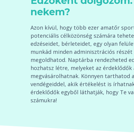
Edzőként dolgozom. 
nekem?
Azon kívül, hogy több ezer amatőr sport
potenciális célközönség számára tehete
edzéseidet, bérleteidet, egy olyan felüle
munkád minden adminisztrációs részét 
megoldhatod. Naptárba rendezheted edz
hozhatsz létre, melyeket az érdeklődők
megvásárolhatnak. Könnyen tarthatod a
vendégeiddel, akik értékelést is írhatnak
érdeklődők egyből láthatják, hogy Te va
számukra!