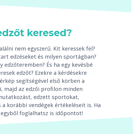
edzőt keresed?
lálni nem egyszerű. Kit keressek fel?
tart edzéseket és milyen sportágban?
egy edzőteremben? És ha egy kevésbé
resek edzőt? Ezekre a kérdésekre
térkép segítségével első körben a
i, majd az edzői profilon minden
mutatkozást, edzett sportokat,
 a korábbi vendégek értékeléseit is. Ha
egyből foglalhatsz is időpontot!