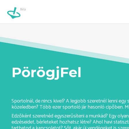
Beta
szumo-ashburn//
Beta
PörögjFel
Sportolnál, de nincs kivel? A legjobb szeretnél lenni eg
közeledben? Több ezer sportoló jár hasonló cipőben. Mi
Edzőként szeretnéd egyszerűsíteni a munkád? Egy olyan 
edzéseidet, bérleteket hozhatsz létre? Ahol havi statiszt
tarthatod a kapcsolatot? Sőt, akár új vendégeket is sze