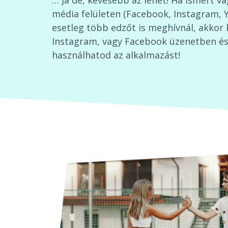
… Ja de, kevesebb az lehet! Ha ismert v
média felületen (Facebook, Instagram, 
esetleg több edzőt is meghívnál, akkor 
Instagram, vagy Facebook üzenetben és 
használhatod az alkalmazást!