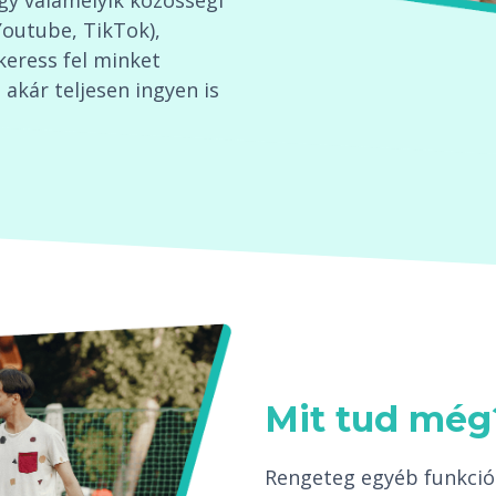
agy valamelyik közösségi
Youtube, TikTok),
keress fel minket
akár teljesen ingyen is
Mit tud még
Rengeteg egyéb funkció