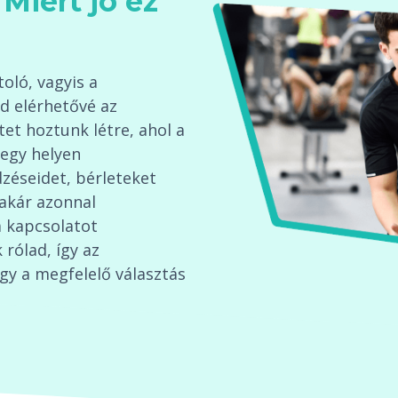
Miért jó ez
oló, vagyis a
d elérhetővé az
tet hoztunk létre, ahol a
egy helyen
éseidet, bérleteket
 akár azonnal
 kapcsolatot
 rólad, így az
gy a megfelelő választás