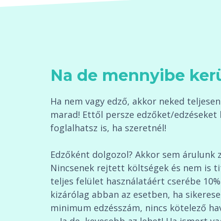
Na de mennyibe ker
Ha nem vagy edző, akkor neked teljesen 
marad! Ettől persze edzőket/edzéseket 
foglalhatsz is, ha szeretnél!
Edzőként dolgozol? Akkor sem árulunk 
Nincsenek rejtett költségek és nem is t
teljes felület használatáért cserébe 10%
kizárólag abban az esetben, ha sikerese
minimum edzésszám, nincs kötelező havid