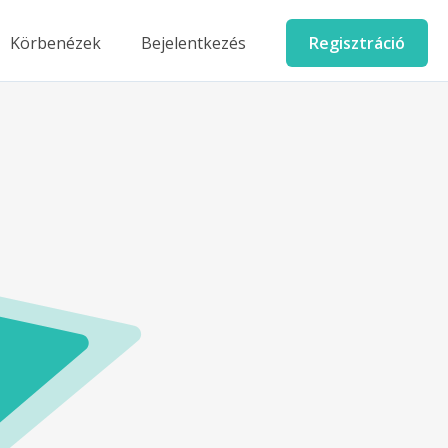
Körbenézek
Bejelentkezés
Regisztráció