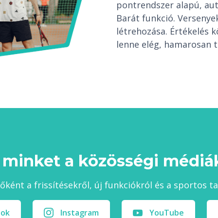
pontrendszer alapú, au
Barát funkció. Verseny
létrehozása. Értékelés 
lenne elég, hamarosan t
 minket a közösségi médiák
sőként a frissítésekről, új funkciókról és a sportos t
ook
Instagram
YouTube