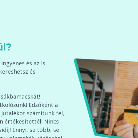
ül?
ingyenes és az is
kereshetsz és
zsákbamacskát!
itkolózunk! Edzőként a
 jutalékot számítunk fel,
n értékesítettél! Nincs
íj! Ennyi, se több, se