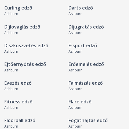
Curling edző
Darts edző
Ashburn
Ashburn
Díjlovaglás edző
Díjugratás edző
Ashburn
Ashburn
Diszkoszvetés edző
E-sport edző
Ashburn
Ashburn
Ejtőernyőzés edző
Erőemelés edző
Ashburn
Ashburn
Evezés edző
Falmászás edző
Ashburn
Ashburn
Fitness edző
Flare edző
Ashburn
Ashburn
Floorball edző
Fogathajtás edző
Ashburn
Ashburn