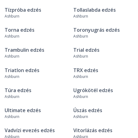
Tízpróba edzés
Tollaslabda edzés
Ashburn
Ashburn
Torna edzés
Toronyugrás edzés
Ashburn
Ashburn
Trambulin edzés
Trial edzés
Ashburn
Ashburn
Triatlon edzés
TRX edzés
Ashburn
Ashburn
Túra edzés
Ugrókötél edzés
Ashburn
Ashburn
Ultimate edzés
Úszás edzés
Ashburn
Ashburn
Vadvízi evezés edzés
Vitorlázás edzés
Ashburn
Ashburn