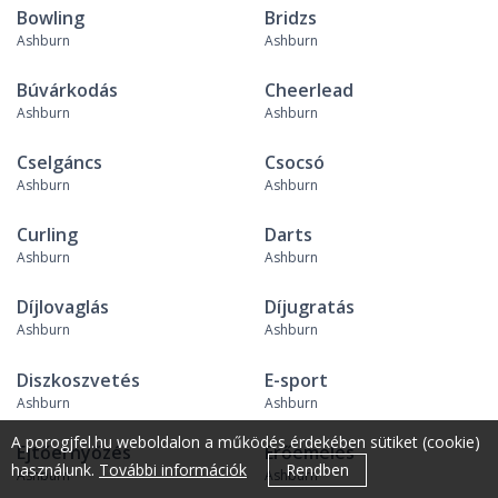
Bowling
Bridzs
Ashburn
Ashburn
Búvárkodás
Cheerlead
Ashburn
Ashburn
Cselgáncs
Csocsó
Ashburn
Ashburn
Curling
Darts
Ashburn
Ashburn
Díjlovaglás
Díjugratás
Ashburn
Ashburn
Diszkoszvetés
E-sport
Ashburn
Ashburn
A porogjfel.hu weboldalon a működés érdekében sütiket (cookie)
Ejtőernyőzés
Erőemelés
használunk.
További információk
Rendben
Ashburn
Ashburn