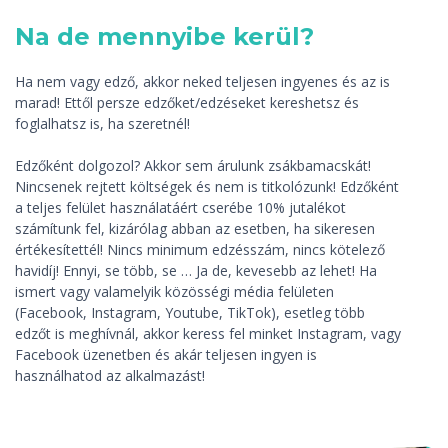
Na de mennyibe kerül?
Ha nem vagy edző, akkor neked teljesen ingyenes és az is
marad! Ettől persze edzőket/edzéseket kereshetsz és
foglalhatsz is, ha szeretnél!
Edzőként dolgozol? Akkor sem árulunk zsákbamacskát!
Nincsenek rejtett költségek és nem is titkolózunk! Edzőként
a teljes felület használatáért cserébe 10% jutalékot
számítunk fel, kizárólag abban az esetben, ha sikeresen
értékesítettél! Nincs minimum edzésszám, nincs kötelező
havidíj! Ennyi, se több, se … Ja de, kevesebb az lehet! Ha
ismert vagy valamelyik közösségi média felületen
(Facebook, Instagram, Youtube, TikTok), esetleg több
edzőt is meghívnál, akkor keress fel minket Instagram, vagy
Facebook üzenetben és akár teljesen ingyen is
használhatod az alkalmazást!