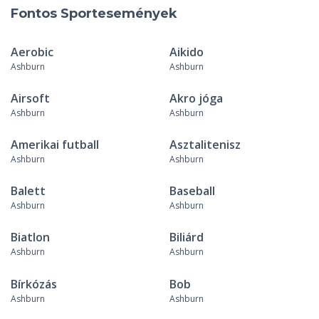
Fontos Sportesemények
Aerobic
Aikido
Ashburn
Ashburn
Airsoft
Akro jóga
Ashburn
Ashburn
Amerikai futball
Asztalitenisz
Ashburn
Ashburn
Balett
Baseball
Ashburn
Ashburn
Biatlon
Biliárd
Ashburn
Ashburn
Bírkózás
Bob
Ashburn
Ashburn