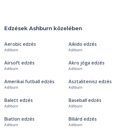
Edzések Ashburn közelében
Aerobic edzés
Aikido edzés
Ashburn
Ashburn
Airsoft edzés
Akro jóga edzés
Ashburn
Ashburn
Amerikai futball edzés
Asztalitenisz edzés
Ashburn
Ashburn
Balett edzés
Baseball edzés
Ashburn
Ashburn
Biatlon edzés
Biliárd edzés
Ashburn
Ashburn