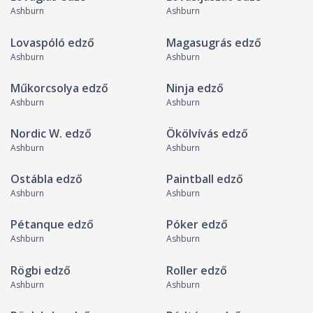
Ashburn
Ashburn
Lovaspóló edző
Magasugrás edző
Ashburn
Ashburn
Műkorcsolya edző
Ninja edző
Ashburn
Ashburn
Nordic W. edző
Ökölvívás edző
Ashburn
Ashburn
Ostábla edző
Paintball edző
Ashburn
Ashburn
Pétanque edző
Póker edző
Ashburn
Ashburn
Rögbi edző
Roller edző
Ashburn
Ashburn