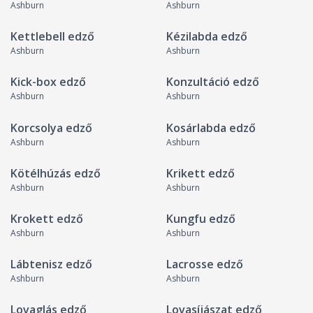
Ashburn
Ashburn
Kettlebell edző
Kézilabda edző
Ashburn
Ashburn
Kick-box edző
Konzultáció edző
Ashburn
Ashburn
Korcsolya edző
Kosárlabda edző
Ashburn
Ashburn
Kötélhúzás edző
Krikett edző
Ashburn
Ashburn
Krokett edző
Kungfu edző
Ashburn
Ashburn
Lábtenisz edző
Lacrosse edző
Ashburn
Ashburn
Lovaglás edző
Lovasíjászat edző