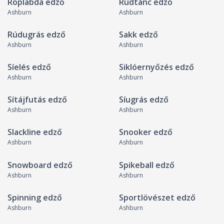
Röplabda edző
Rúdtánc edző
Ashburn
Ashburn
Rúdugrás edző
Sakk edző
Ashburn
Ashburn
Síelés edző
Siklóernyőzés edző
Ashburn
Ashburn
Sítájfutás edző
Síugrás edző
Ashburn
Ashburn
Slackline edző
Snooker edző
Ashburn
Ashburn
Snowboard edző
Spikeball edző
Ashburn
Ashburn
Spinning edző
Sportlövészet edző
Ashburn
Ashburn