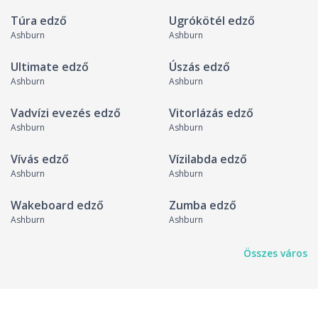
Túra edző
Ugrókötél edző
Ashburn
Ashburn
Ultimate edző
Úszás edző
Ashburn
Ashburn
Vadvízi evezés edző
Vitorlázás edző
Ashburn
Ashburn
Vívás edző
Vízilabda edző
Ashburn
Ashburn
Wakeboard edző
Zumba edző
Ashburn
Ashburn
Összes város