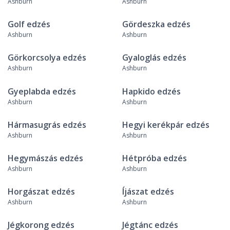
Ashburn
Ashburn
Golf edzés
Gördeszka edzés
Ashburn
Ashburn
Görkorcsolya edzés
Gyaloglás edzés
Ashburn
Ashburn
Gyeplabda edzés
Hapkido edzés
Ashburn
Ashburn
Hármasugrás edzés
Hegyi kerékpár edzés
Ashburn
Ashburn
Hegymászás edzés
Hétpróba edzés
Ashburn
Ashburn
Horgászat edzés
Íjászat edzés
Ashburn
Ashburn
Jégkorong edzés
Jégtánc edzés