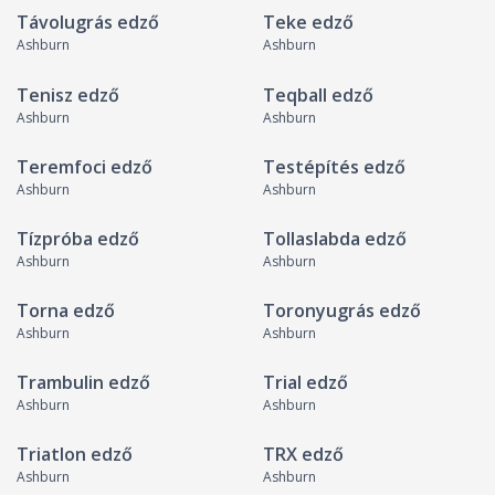
Távolugrás edző
Teke edző
Ashburn
Ashburn
Tenisz edző
Teqball edző
Ashburn
Ashburn
Teremfoci edző
Testépítés edző
Ashburn
Ashburn
Tízpróba edző
Tollaslabda edző
Ashburn
Ashburn
Torna edző
Toronyugrás edző
Ashburn
Ashburn
Trambulin edző
Trial edző
Ashburn
Ashburn
Triatlon edző
TRX edző
Ashburn
Ashburn