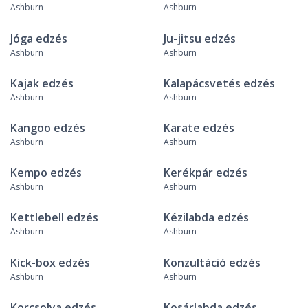
Ashburn
Ashburn
Jóga edzés
Ju-jitsu edzés
Ashburn
Ashburn
Kajak edzés
Kalapácsvetés edzés
Ashburn
Ashburn
Kangoo edzés
Karate edzés
Ashburn
Ashburn
Kempo edzés
Kerékpár edzés
Ashburn
Ashburn
Kettlebell edzés
Kézilabda edzés
Ashburn
Ashburn
Kick-box edzés
Konzultáció edzés
Ashburn
Ashburn
Korcsolya edzés
Kosárlabda edzés