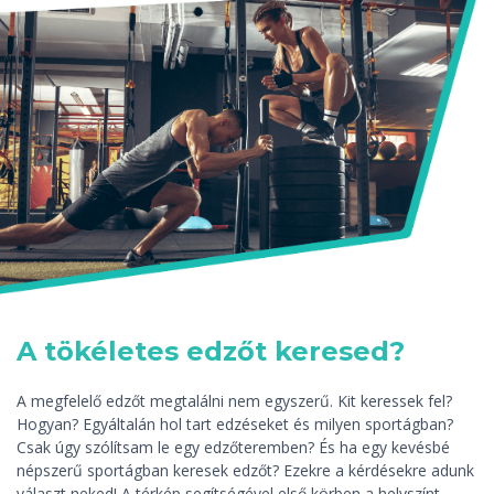
A tökéletes edzőt keresed?
A megfelelő edzőt megtalálni nem egyszerű. Kit keressek fel?
Hogyan? Egyáltalán hol tart edzéseket és milyen sportágban?
Csak úgy szólítsam le egy edzőteremben? És ha egy kevésbé
népszerű sportágban keresek edzőt? Ezekre a kérdésekre adunk
választ neked! A térkép segítségével első körben a helyszínt