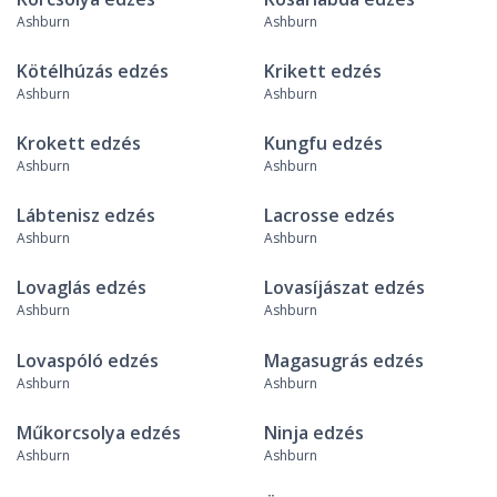
Ashburn
Ashburn
Kötélhúzás edzés
Krikett edzés
Ashburn
Ashburn
Krokett edzés
Kungfu edzés
Ashburn
Ashburn
Lábtenisz edzés
Lacrosse edzés
Ashburn
Ashburn
Lovaglás edzés
Lovasíjászat edzés
Ashburn
Ashburn
Lovaspóló edzés
Magasugrás edzés
Ashburn
Ashburn
Műkorcsolya edzés
Ninja edzés
Ashburn
Ashburn