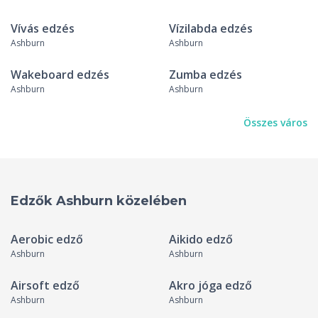
Vívás edzés
Vízilabda edzés
Ashburn
Ashburn
Wakeboard edzés
Zumba edzés
Ashburn
Ashburn
Összes város
Edzők Ashburn közelében
Aerobic edző
Aikido edző
Ashburn
Ashburn
Airsoft edző
Akro jóga edző
Ashburn
Ashburn