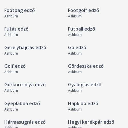
Footbag edző
Footgolf edző
Ashburn
Ashburn
Futás edző
Futball edző
Ashburn
Ashburn
Gerelyhajítás edző
Go edző
Ashburn
Ashburn
Golf edző
Gördeszka edző
Ashburn
Ashburn
Görkorcsolya edző
Gyaloglás edző
Ashburn
Ashburn
Gyeplabda edző
Hapkido edző
Ashburn
Ashburn
Hármasugrás edző
Hegyi kerékpár edző
Ashburn
Ashburn