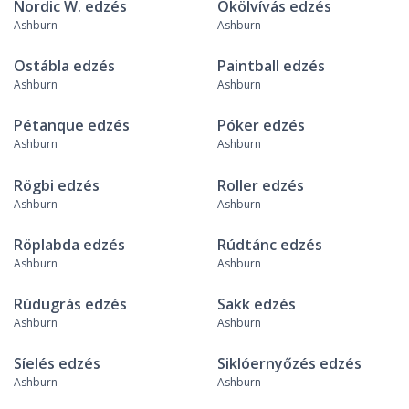
Nordic W. edzés
Ökölvívás edzés
Ashburn
Ashburn
Ostábla edzés
Paintball edzés
Ashburn
Ashburn
Pétanque edzés
Póker edzés
Ashburn
Ashburn
Rögbi edzés
Roller edzés
Ashburn
Ashburn
Röplabda edzés
Rúdtánc edzés
Ashburn
Ashburn
Rúdugrás edzés
Sakk edzés
Ashburn
Ashburn
Síelés edzés
Siklóernyőzés edzés
Ashburn
Ashburn