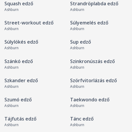
Squash edző
Strandröplabda edző
Ashburn
Ashburn
Street-workout edző
Súlyemelés edző
Ashburn
Ashburn
Súlylökés edző
Sup edző
Ashburn
Ashburn
Szánkó edző
Szinkronúszás edző
Ashburn
Ashburn
Szkander edző
Szörfvitorlázás edző
Ashburn
Ashburn
Szumó edző
Taekwondo edző
Ashburn
Ashburn
Tájfutás edző
Tánc edző
Ashburn
Ashburn