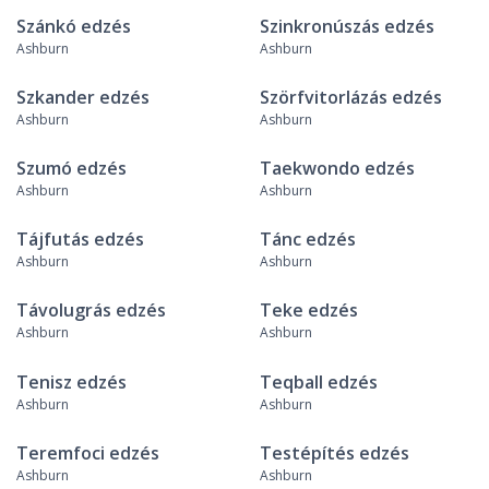
Szánkó edzés
Szinkronúszás edzés
Ashburn
Ashburn
Szkander edzés
Szörfvitorlázás edzés
Ashburn
Ashburn
Szumó edzés
Taekwondo edzés
Ashburn
Ashburn
Tájfutás edzés
Tánc edzés
Ashburn
Ashburn
Távolugrás edzés
Teke edzés
Ashburn
Ashburn
Tenisz edzés
Teqball edzés
Ashburn
Ashburn
Teremfoci edzés
Testépítés edzés
Ashburn
Ashburn