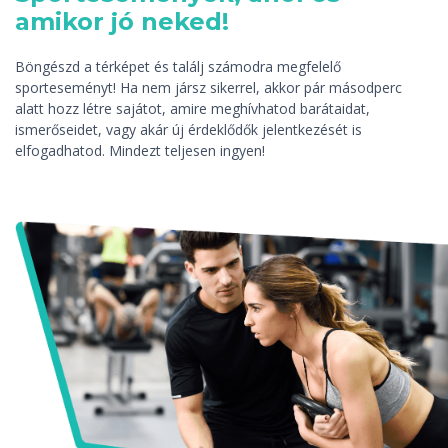
amikor jó neked!
Böngészd a térképet és találj számodra megfelelő
sporteseményt! Ha nem jársz sikerrel, akkor pár másodperc
alatt hozz létre sajátot, amire meghívhatod barátaidat,
ismerőseidet, vagy akár új érdeklődők jelentkezését is
elfogadhatod. Mindezt teljesen ingyen!