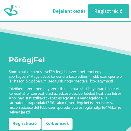
Beta
gyaloglas-edzo-ashburn//
Bejelentkezés
Regisztráció
PörögjFel
Sportolnál, de nincs kivel? A legjobb szeretnél lenni egy
sportágban? Vagy edzőt keresnél a közeledben? Több ezer sportoló
jár hasonló cipőben. Mi segítünk, hogy megtaláljátok egymást!
Edzőként szeretnéd egyszerűsíteni a munkád? Egy olyan felületet
keresel, ahol szervezheted az edzéseidet, bérleteket hozhatsz létre?
Ahol havi statisztikákat kapsz és egyúttal a vendégeiddel is
tarthatod a kapcsolatot? Sőt, akár új vendégeket is szerezhetsz,
hiszen edzéseidet több ezer sportoló látja és foglalhatja le? Akkor jó
helyen jársz!
Regisztráció
Körbenézek