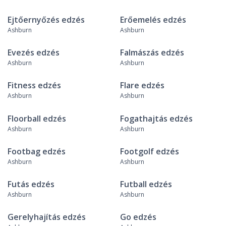
Ejtőernyőzés edzés
Erőemelés edzés
Ashburn
Ashburn
Evezés edzés
Falmászás edzés
Ashburn
Ashburn
Fitness edzés
Flare edzés
Ashburn
Ashburn
Floorball edzés
Fogathajtás edzés
Ashburn
Ashburn
Footbag edzés
Footgolf edzés
Ashburn
Ashburn
Futás edzés
Futball edzés
Ashburn
Ashburn
Gerelyhajítás edzés
Go edzés