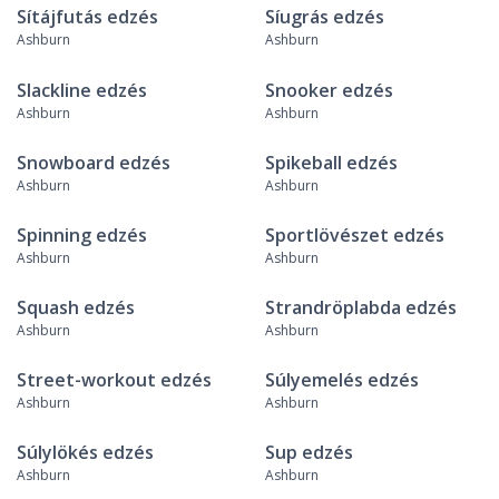
Sítájfutás edzés
Síugrás edzés
Ashburn
Ashburn
Slackline edzés
Snooker edzés
Ashburn
Ashburn
Snowboard edzés
Spikeball edzés
Ashburn
Ashburn
Spinning edzés
Sportlövészet edzés
Ashburn
Ashburn
Squash edzés
Strandröplabda edzés
Ashburn
Ashburn
Street-workout edzés
Súlyemelés edzés
Ashburn
Ashburn
Súlylökés edzés
Sup edzés
Ashburn
Ashburn