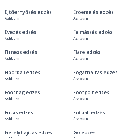
Ejtőernyőzés edzés
Erőemelés edzés
Ashburn
Ashburn
Evezés edzés
Falmászás edzés
Ashburn
Ashburn
Fitness edzés
Flare edzés
Ashburn
Ashburn
Floorball edzés
Fogathajtás edzés
Ashburn
Ashburn
Footbag edzés
Footgolf edzés
Ashburn
Ashburn
Futás edzés
Futball edzés
Ashburn
Ashburn
Gerelyhajítás edzés
Go edzés