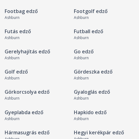
Footbag edző
Footgolf edző
Ashburn
Ashburn
Futás edző
Futball edző
Ashburn
Ashburn
Gerelyhajítás edző
Go edző
Ashburn
Ashburn
Golf edző
Gördeszka edző
Ashburn
Ashburn
Görkorcsolya edző
Gyaloglás edző
Ashburn
Ashburn
Gyeplabda edző
Hapkido edző
Ashburn
Ashburn
Hármasugrás edző
Hegyi kerékpár edző
Ashburn
Ashburn