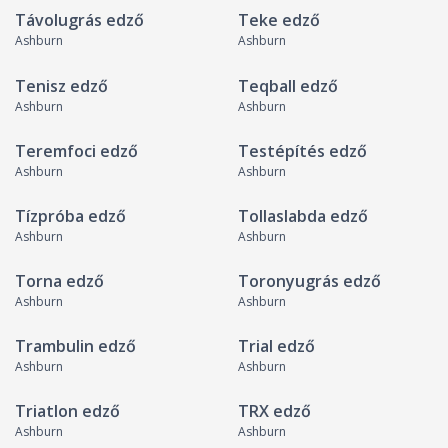
Távolugrás edző
Teke edző
Ashburn
Ashburn
Tenisz edző
Teqball edző
Ashburn
Ashburn
Teremfoci edző
Testépítés edző
Ashburn
Ashburn
Tízpróba edző
Tollaslabda edző
Ashburn
Ashburn
Torna edző
Toronyugrás edző
Ashburn
Ashburn
Trambulin edző
Trial edző
Ashburn
Ashburn
Triatlon edző
TRX edző
Ashburn
Ashburn