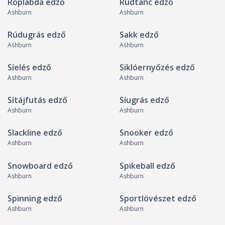
Röplabda edző
Rúdtánc edző
Ashburn
Ashburn
Rúdugrás edző
Sakk edző
Ashburn
Ashburn
Síelés edző
Siklóernyőzés edző
Ashburn
Ashburn
Sítájfutás edző
Síugrás edző
Ashburn
Ashburn
Slackline edző
Snooker edző
Ashburn
Ashburn
Snowboard edző
Spikeball edző
Ashburn
Ashburn
Spinning edző
Sportlövészet edző
Ashburn
Ashburn