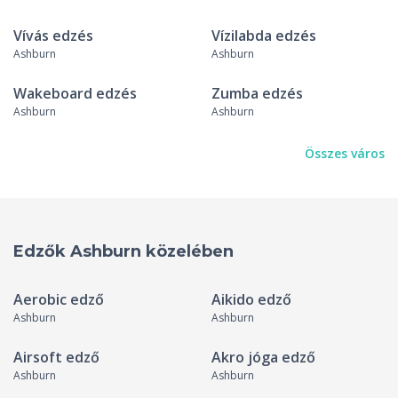
Vívás edzés
Vízilabda edzés
Ashburn
Ashburn
Wakeboard edzés
Zumba edzés
Ashburn
Ashburn
Összes város
Edzők Ashburn közelében
Aerobic edző
Aikido edző
Ashburn
Ashburn
Airsoft edző
Akro jóga edző
Ashburn
Ashburn