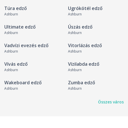
Túra edző
Ugrókötél edző
Ashburn
Ashburn
Ultimate edző
Úszás edző
Ashburn
Ashburn
Vadvízi evezés edző
Vitorlázás edző
Ashburn
Ashburn
Vívás edző
Vízilabda edző
Ashburn
Ashburn
Wakeboard edző
Zumba edző
Ashburn
Ashburn
Összes város