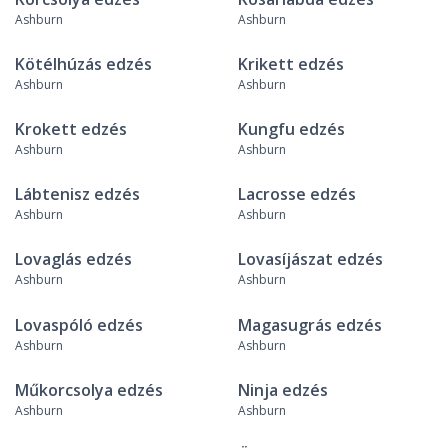
Ashburn
Ashburn
Kötélhúzás edzés
Krikett edzés
Ashburn
Ashburn
Krokett edzés
Kungfu edzés
Ashburn
Ashburn
Lábtenisz edzés
Lacrosse edzés
Ashburn
Ashburn
Lovaglás edzés
Lovasíjászat edzés
Ashburn
Ashburn
Lovaspóló edzés
Magasugrás edzés
Ashburn
Ashburn
Műkorcsolya edzés
Ninja edzés
Ashburn
Ashburn