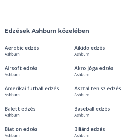
Edzések Ashburn közelében
Aerobic edzés
Aikido edzés
Ashburn
Ashburn
Airsoft edzés
Akro jóga edzés
Ashburn
Ashburn
Amerikai futball edzés
Asztalitenisz edzés
Ashburn
Ashburn
Balett edzés
Baseball edzés
Ashburn
Ashburn
Biatlon edzés
Biliárd edzés
Ashburn
Ashburn