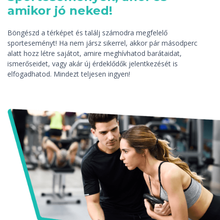
amikor jó neked!
Böngészd a térképet és találj számodra megfelelő
sporteseményt! Ha nem jársz sikerrel, akkor pár másodperc
alatt hozz létre sajátot, amire meghívhatod barátaidat,
ismerőseidet, vagy akár új érdeklődők jelentkezését is
elfogadhatod. Mindezt teljesen ingyen!