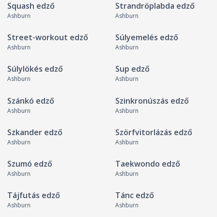
Squash edző
Strandröplabda edző
Ashburn
Ashburn
Street-workout edző
Súlyemelés edző
Ashburn
Ashburn
Súlylökés edző
Sup edző
Ashburn
Ashburn
Szánkó edző
Szinkronúszás edző
Ashburn
Ashburn
Szkander edző
Szörfvitorlázás edző
Ashburn
Ashburn
Szumó edző
Taekwondo edző
Ashburn
Ashburn
Tájfutás edző
Tánc edző
Ashburn
Ashburn