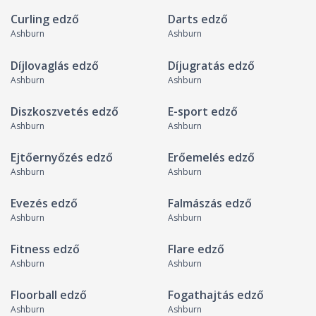
Curling edző
Darts edző
Ashburn
Ashburn
Díjlovaglás edző
Díjugratás edző
Ashburn
Ashburn
Diszkoszvetés edző
E-sport edző
Ashburn
Ashburn
Ejtőernyőzés edző
Erőemelés edző
Ashburn
Ashburn
Evezés edző
Falmászás edző
Ashburn
Ashburn
Fitness edző
Flare edző
Ashburn
Ashburn
Floorball edző
Fogathajtás edző
Ashburn
Ashburn