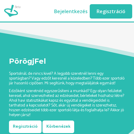
Beta
jegtanc-edzo-ashburn//
Bejelentkezés
Regisztráció
PörögjFel
Sportolnál, de nincs kivel? A legjobb szeretnél lenni egy
sportágban? Vagy edzőt keresnél a közeledben? Több ezer sportoló
jár hasonló cipőben. Mi segítünk, hogy megtaláljátok egymást!
Edzőként szeretnéd egyszerűsíteni a munkád? Egy olyan felületet
keresel, ahol szervezheted az edzéseidet, bérleteket hozhatsz létre?
Ahol havi statisztikákat kapsz és egyúttal a vendégeiddel is
tarthatod a kapcsolatot? Sőt, akár új vendégeket is szerezhetsz,
hiszen edzéseidet több ezer sportoló látja és foglalhatja le? Akkor jó
helyen jársz!
Regisztráció
Körbenézek