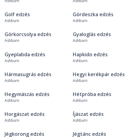
Ashburn
Ashburn
Golf edzés
Gördeszka edzés
Ashburn
Ashburn
Görkorcsolya edzés
Gyaloglás edzés
Ashburn
Ashburn
Gyeplabda edzés
Hapkido edzés
Ashburn
Ashburn
Hármasugrás edzés
Hegyi kerékpár edzés
Ashburn
Ashburn
Hegymászás edzés
Hétpróba edzés
Ashburn
Ashburn
Horgászat edzés
Íjászat edzés
Ashburn
Ashburn
Jégkorong edzés
Jégtánc edzés