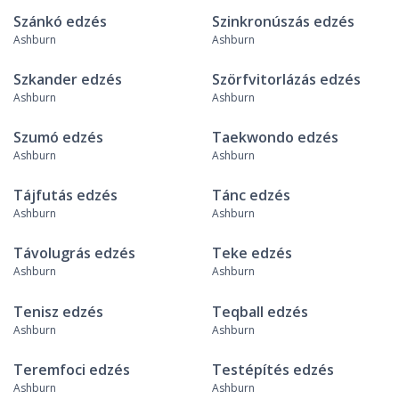
Szánkó edzés
Szinkronúszás edzés
Ashburn
Ashburn
Szkander edzés
Szörfvitorlázás edzés
Ashburn
Ashburn
Szumó edzés
Taekwondo edzés
Ashburn
Ashburn
Tájfutás edzés
Tánc edzés
Ashburn
Ashburn
Távolugrás edzés
Teke edzés
Ashburn
Ashburn
Tenisz edzés
Teqball edzés
Ashburn
Ashburn
Teremfoci edzés
Testépítés edzés
Ashburn
Ashburn