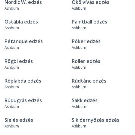
Nordic W. edzés
Ökölvívás edzés
Ashburn
Ashburn
Ostábla edzés
Paintball edzés
Ashburn
Ashburn
Pétanque edzés
Póker edzés
Ashburn
Ashburn
Rögbi edzés
Roller edzés
Ashburn
Ashburn
Röplabda edzés
Rúdtánc edzés
Ashburn
Ashburn
Rúdugrás edzés
Sakk edzés
Ashburn
Ashburn
Síelés edzés
Siklóernyőzés edzés
Ashburn
Ashburn