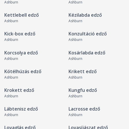
Ashburn
Ashburn
Kettlebell edző
Kézilabda edző
Ashburn
Ashburn
Kick-box edző
Konzultáció edző
Ashburn
Ashburn
Korcsolya edző
Kosárlabda edző
Ashburn
Ashburn
Kötélhúzás edző
Krikett edző
Ashburn
Ashburn
Krokett edző
Kungfu edző
Ashburn
Ashburn
Lábtenisz edző
Lacrosse edző
Ashburn
Ashburn
Lovaglás edző
Lovasíjászat edző