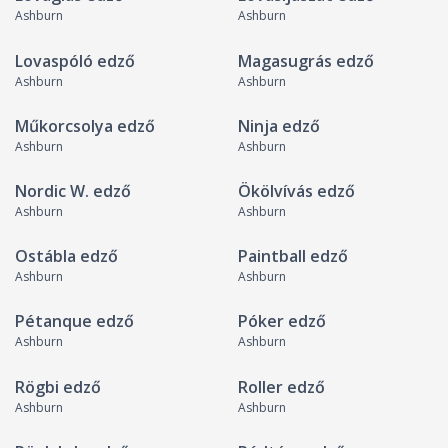
Ashburn
Ashburn
Lovaspóló edző
Magasugrás edző
Ashburn
Ashburn
Műkorcsolya edző
Ninja edző
Ashburn
Ashburn
Nordic W. edző
Ökölvívás edző
Ashburn
Ashburn
Ostábla edző
Paintball edző
Ashburn
Ashburn
Pétanque edző
Póker edző
Ashburn
Ashburn
Rögbi edző
Roller edző
Ashburn
Ashburn