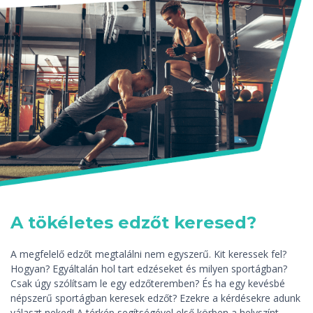
A tökéletes edzőt keresed?
A megfelelő edzőt megtalálni nem egyszerű. Kit keressek fel?
Hogyan? Egyáltalán hol tart edzéseket és milyen sportágban?
Csak úgy szólítsam le egy edzőteremben? És ha egy kevésbé
népszerű sportágban keresek edzőt? Ezekre a kérdésekre adunk
választ neked! A térkép segítségével első körben a helyszínt