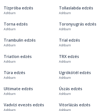
Tízpróba edzés
Tollaslabda edzés
Ashburn
Ashburn
Torna edzés
Toronyugrás edzés
Ashburn
Ashburn
Trambulin edzés
Trial edzés
Ashburn
Ashburn
Triatlon edzés
TRX edzés
Ashburn
Ashburn
Túra edzés
Ugrókötél edzés
Ashburn
Ashburn
Ultimate edzés
Úszás edzés
Ashburn
Ashburn
Vadvízi evezés edzés
Vitorlázás edzés
Ashburn
Ashburn