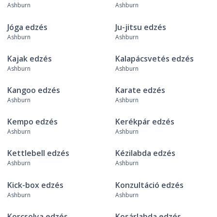
Ashburn
Ashburn
Jóga edzés
Ju-jitsu edzés
Ashburn
Ashburn
Kajak edzés
Kalapácsvetés edzés
Ashburn
Ashburn
Kangoo edzés
Karate edzés
Ashburn
Ashburn
Kempo edzés
Kerékpár edzés
Ashburn
Ashburn
Kettlebell edzés
Kézilabda edzés
Ashburn
Ashburn
Kick-box edzés
Konzultáció edzés
Ashburn
Ashburn
Korcsolya edzés
Kosárlabda edzés