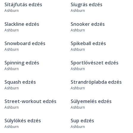
Sítájfutás edzés
Síugrás edzés
Ashburn
Ashburn
Slackline edzés
Snooker edzés
Ashburn
Ashburn
Snowboard edzés
Spikeball edzés
Ashburn
Ashburn
Spinning edzés
Sportlövészet edzés
Ashburn
Ashburn
Squash edzés
Strandröplabda edzés
Ashburn
Ashburn
Street-workout edzés
Súlyemelés edzés
Ashburn
Ashburn
Súlylökés edzés
Sup edzés
Ashburn
Ashburn