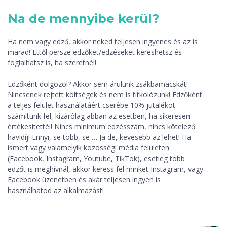
Na de mennyibe kerül?
Ha nem vagy edző, akkor neked teljesen ingyenes és az is
marad! Ettől persze edzőket/edzéseket kereshetsz és
foglalhatsz is, ha szeretnél!
Edzőként dolgozol? Akkor sem árulunk zsákbamacskát!
Nincsenek rejtett költségek és nem is titkolózunk! Edzőként
a teljes felület használatáért cserébe 10% jutalékot
számítunk fel, kizárólag abban az esetben, ha sikeresen
értékesítettél! Nincs minimum edzésszám, nincs kötelező
havidíj! Ennyi, se több, se … Ja de, kevesebb az lehet! Ha
ismert vagy valamelyik közösségi média felületen
(Facebook, Instagram, Youtube, TikTok), esetleg több
edzőt is meghívnál, akkor keress fel minket Instagram, vagy
Facebook üzenetben és akár teljesen ingyen is
használhatod az alkalmazást!