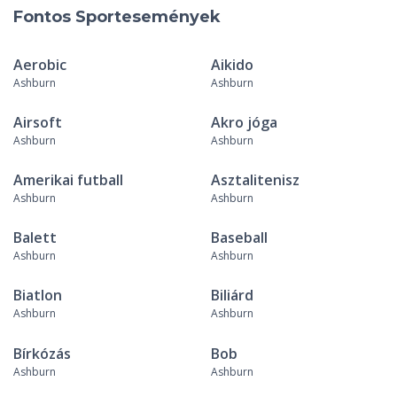
Fontos Sportesemények
Aerobic
Aikido
Ashburn
Ashburn
Airsoft
Akro jóga
Ashburn
Ashburn
Amerikai futball
Asztalitenisz
Ashburn
Ashburn
Balett
Baseball
Ashburn
Ashburn
Biatlon
Biliárd
Ashburn
Ashburn
Bírkózás
Bob
Ashburn
Ashburn