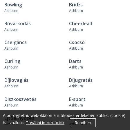
Bowling
Bridzs
Ashburn
Ashburn
Búvárkodás
Cheerlead
Ashburn
Ashburn
Cselgáncs
Csocsó
Ashburn
Ashburn
Curling
Darts
Ashburn
Ashburn
Díjlovaglás
Díjugratás
Ashburn
Ashburn
Diszkoszvetés
E-sport
Ashburn
Ashburn
A porogjfel.hu weboldalon a működés érdekében sütiket (cookie)
Ejtőernyőzés
Erőemelés
használunk.
További információk
Rendben
Ashburn
Ashburn