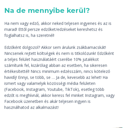
Na de mennyibe kerül?
Ha nem vagy edző, akkor neked teljesen ingyenes és az is
marad! Ettől persze edzőket/edzéseket kereshetsz és
foglalhatsz is, ha szeretnél!
Edzőként dolgozol? Akkor sem árulunk zsákbamacskát!
Nincsenek rejtett költségek és nem is titkolózunk! Edzőként
a teljes felület használatáért cserébe 10% jutalékot
számítunk fel, kizárólag abban az esetben, ha sikeresen
értékesítettél! Nincs minimum edzésszám, nincs kötelező
havidíj! Ennyi, se több, se … Ja de, kevesebb az lehet! Ha
ismert vagy valamelyik közösségi média felületen
(Facebook, Instagram, Youtube, TikTok), esetleg több
edzőt is meghívnál, akkor keress fel minket Instagram, vagy
Facebook üzenetben és akár teljesen ingyen is
használhatod az alkalmazást!