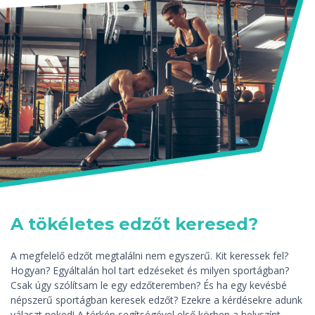
A tökéletes edzőt keresed?
A megfelelő edzőt megtalálni nem egyszerű. Kit keressek fel?
Hogyan? Egyáltalán hol tart edzéseket és milyen sportágban?
Csak úgy szólítsam le egy edzőteremben? És ha egy kevésbé
népszerű sportágban keresek edzőt? Ezekre a kérdésekre adunk
választ neked! A térkép segítségével első körben a helyszínt