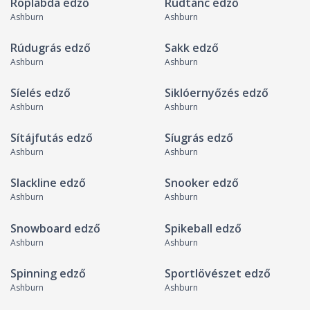
Röplabda edző
Rúdtánc edző
Ashburn
Ashburn
Rúdugrás edző
Sakk edző
Ashburn
Ashburn
Síelés edző
Siklóernyőzés edző
Ashburn
Ashburn
Sítájfutás edző
Síugrás edző
Ashburn
Ashburn
Slackline edző
Snooker edző
Ashburn
Ashburn
Snowboard edző
Spikeball edző
Ashburn
Ashburn
Spinning edző
Sportlövészet edző
Ashburn
Ashburn