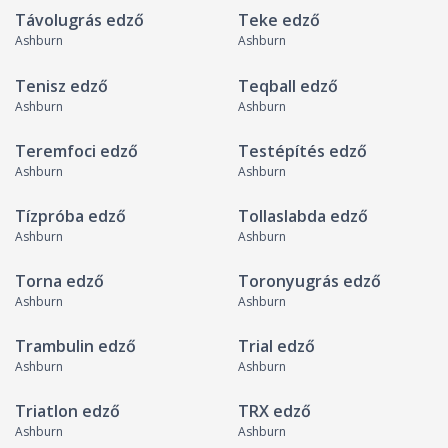
Távolugrás edző
Teke edző
Ashburn
Ashburn
Tenisz edző
Teqball edző
Ashburn
Ashburn
Teremfoci edző
Testépítés edző
Ashburn
Ashburn
Tízpróba edző
Tollaslabda edző
Ashburn
Ashburn
Torna edző
Toronyugrás edző
Ashburn
Ashburn
Trambulin edző
Trial edző
Ashburn
Ashburn
Triatlon edző
TRX edző
Ashburn
Ashburn