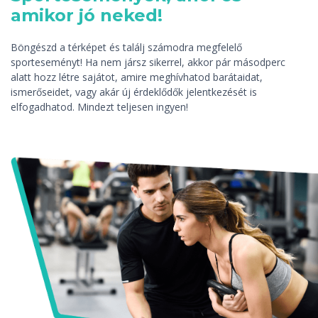
amikor jó neked!
Böngészd a térképet és találj számodra megfelelő
sporteseményt! Ha nem jársz sikerrel, akkor pár másodperc
alatt hozz létre sajátot, amire meghívhatod barátaidat,
ismerőseidet, vagy akár új érdeklődők jelentkezését is
elfogadhatod. Mindezt teljesen ingyen!