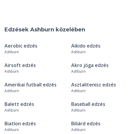
Edzések Ashburn közelében
Aerobic edzés
Aikido edzés
Ashburn
Ashburn
Airsoft edzés
Akro jóga edzés
Ashburn
Ashburn
Amerikai futball edzés
Asztalitenisz edzés
Ashburn
Ashburn
Balett edzés
Baseball edzés
Ashburn
Ashburn
Biatlon edzés
Biliárd edzés
Ashburn
Ashburn