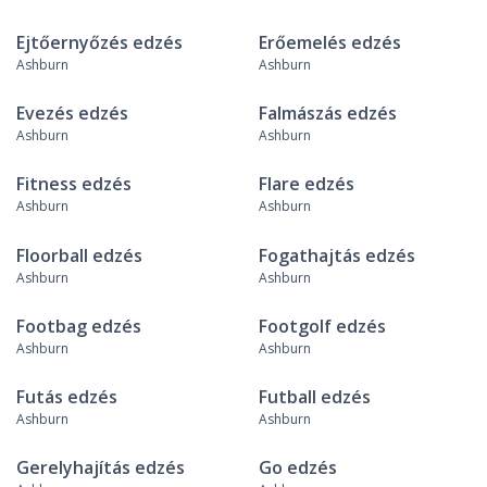
Ejtőernyőzés edzés
Erőemelés edzés
Ashburn
Ashburn
Evezés edzés
Falmászás edzés
Ashburn
Ashburn
Fitness edzés
Flare edzés
Ashburn
Ashburn
Floorball edzés
Fogathajtás edzés
Ashburn
Ashburn
Footbag edzés
Footgolf edzés
Ashburn
Ashburn
Futás edzés
Futball edzés
Ashburn
Ashburn
Gerelyhajítás edzés
Go edzés