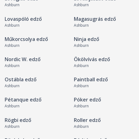
Ashburn
Ashburn
Lovaspóló edző
Magasugrás edző
Ashburn
Ashburn
Műkorcsolya edző
Ninja edző
Ashburn
Ashburn
Nordic W. edző
Ökölvívás edző
Ashburn
Ashburn
Ostábla edző
Paintball edző
Ashburn
Ashburn
Pétanque edző
Póker edző
Ashburn
Ashburn
Rögbi edző
Roller edző
Ashburn
Ashburn