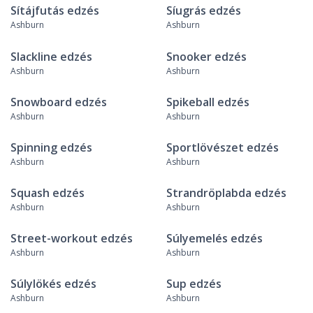
Sítájfutás edzés
Síugrás edzés
Ashburn
Ashburn
Slackline edzés
Snooker edzés
Ashburn
Ashburn
Snowboard edzés
Spikeball edzés
Ashburn
Ashburn
Spinning edzés
Sportlövészet edzés
Ashburn
Ashburn
Squash edzés
Strandröplabda edzés
Ashburn
Ashburn
Street-workout edzés
Súlyemelés edzés
Ashburn
Ashburn
Súlylökés edzés
Sup edzés
Ashburn
Ashburn