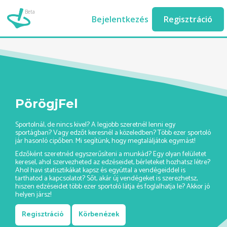
Beta
birkozas-edzo-ashburn//
Bejelentkezés
Regisztráció
PörögjFel
Sportolnál, de nincs kivel? A legjobb szeretnél lenni egy
sportágban? Vagy edzőt keresnél a közeledben? Több ezer sportoló
jár hasonló cipőben. Mi segítünk, hogy megtaláljátok egymást!
Edzőként szeretnéd egyszerűsíteni a munkád? Egy olyan felületet
keresel, ahol szervezheted az edzéseidet, bérleteket hozhatsz létre?
Ahol havi statisztikákat kapsz és egyúttal a vendégeiddel is
tarthatod a kapcsolatot? Sőt, akár új vendégeket is szerezhetsz,
hiszen edzéseidet több ezer sportoló látja és foglalhatja le? Akkor jó
helyen jársz!
Regisztráció
Körbenézek