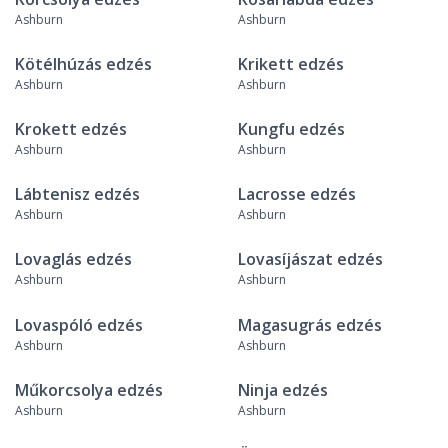
Ashburn
Ashburn
Kötélhúzás edzés
Krikett edzés
Ashburn
Ashburn
Krokett edzés
Kungfu edzés
Ashburn
Ashburn
Lábtenisz edzés
Lacrosse edzés
Ashburn
Ashburn
Lovaglás edzés
Lovasíjászat edzés
Ashburn
Ashburn
Lovaspóló edzés
Magasugrás edzés
Ashburn
Ashburn
Műkorcsolya edzés
Ninja edzés
Ashburn
Ashburn