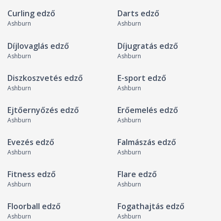
Curling edző
Darts edző
Ashburn
Ashburn
Díjlovaglás edző
Díjugratás edző
Ashburn
Ashburn
Diszkoszvetés edző
E-sport edző
Ashburn
Ashburn
Ejtőernyőzés edző
Erőemelés edző
Ashburn
Ashburn
Evezés edző
Falmászás edző
Ashburn
Ashburn
Fitness edző
Flare edző
Ashburn
Ashburn
Floorball edző
Fogathajtás edző
Ashburn
Ashburn