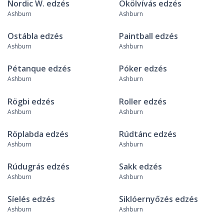
Nordic W. edzés
Ökölvívás edzés
Ashburn
Ashburn
Ostábla edzés
Paintball edzés
Ashburn
Ashburn
Pétanque edzés
Póker edzés
Ashburn
Ashburn
Rögbi edzés
Roller edzés
Ashburn
Ashburn
Röplabda edzés
Rúdtánc edzés
Ashburn
Ashburn
Rúdugrás edzés
Sakk edzés
Ashburn
Ashburn
Síelés edzés
Siklóernyőzés edzés
Ashburn
Ashburn