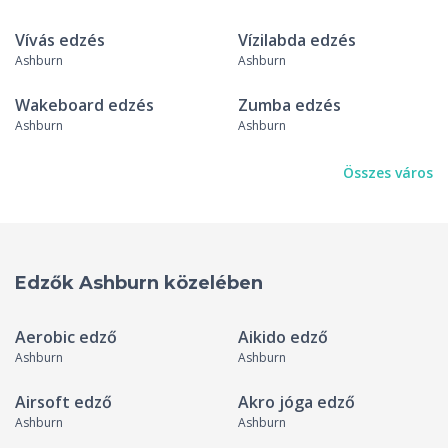
Vívás edzés
Vízilabda edzés
Ashburn
Ashburn
Wakeboard edzés
Zumba edzés
Ashburn
Ashburn
Összes város
Edzők Ashburn közelében
Aerobic edző
Aikido edző
Ashburn
Ashburn
Airsoft edző
Akro jóga edző
Ashburn
Ashburn