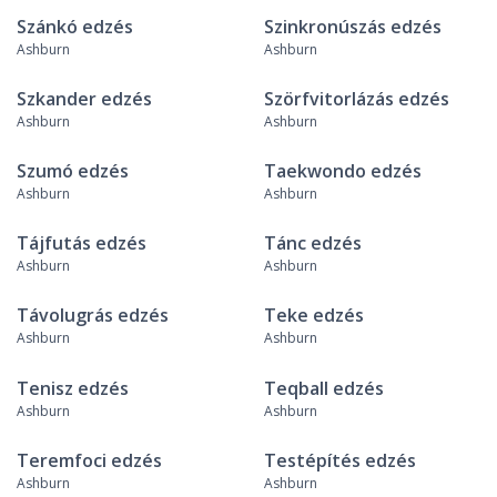
Szánkó edzés
Szinkronúszás edzés
Ashburn
Ashburn
Szkander edzés
Szörfvitorlázás edzés
Ashburn
Ashburn
Szumó edzés
Taekwondo edzés
Ashburn
Ashburn
Tájfutás edzés
Tánc edzés
Ashburn
Ashburn
Távolugrás edzés
Teke edzés
Ashburn
Ashburn
Tenisz edzés
Teqball edzés
Ashburn
Ashburn
Teremfoci edzés
Testépítés edzés
Ashburn
Ashburn