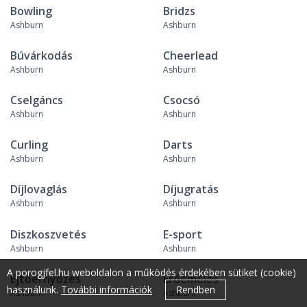
Bowling
Bridzs
Ashburn
Ashburn
Búvárkodás
Cheerlead
Ashburn
Ashburn
Cselgáncs
Csocsó
Ashburn
Ashburn
Curling
Darts
Ashburn
Ashburn
Díjlovaglás
Díjugratás
Ashburn
Ashburn
Diszkoszvetés
E-sport
Ashburn
Ashburn
A porogjfel.hu weboldalon a működés érdekében sütiket (cookie)
Ejtőernyőzés
Erőemelés
használunk.
További információk
Rendben
Ashburn
Ashburn