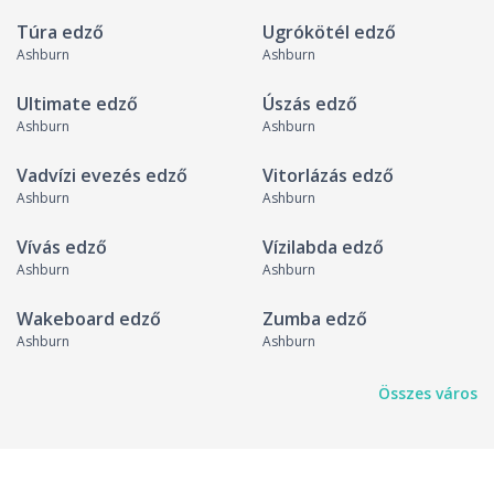
Túra edző
Ugrókötél edző
Ashburn
Ashburn
Ultimate edző
Úszás edző
Ashburn
Ashburn
Vadvízi evezés edző
Vitorlázás edző
Ashburn
Ashburn
Vívás edző
Vízilabda edző
Ashburn
Ashburn
Wakeboard edző
Zumba edző
Ashburn
Ashburn
Összes város