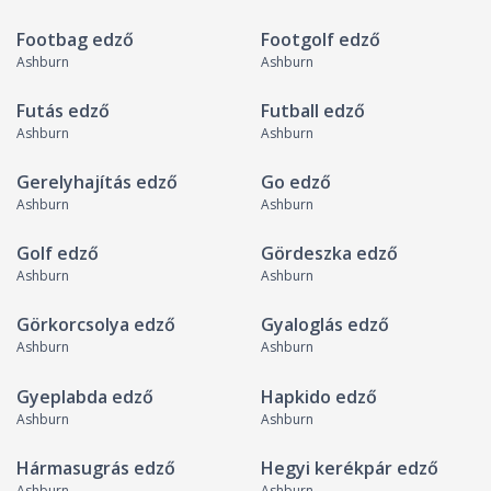
Footbag edző
Footgolf edző
Ashburn
Ashburn
Futás edző
Futball edző
Ashburn
Ashburn
Gerelyhajítás edző
Go edző
Ashburn
Ashburn
Golf edző
Gördeszka edző
Ashburn
Ashburn
Görkorcsolya edző
Gyaloglás edző
Ashburn
Ashburn
Gyeplabda edző
Hapkido edző
Ashburn
Ashburn
Hármasugrás edző
Hegyi kerékpár edző
Ashburn
Ashburn