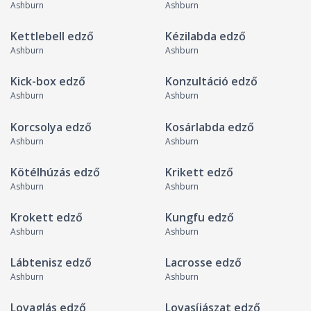
Ashburn
Ashburn
Kettlebell edző
Kézilabda edző
Ashburn
Ashburn
Kick-box edző
Konzultáció edző
Ashburn
Ashburn
Korcsolya edző
Kosárlabda edző
Ashburn
Ashburn
Kötélhúzás edző
Krikett edző
Ashburn
Ashburn
Krokett edző
Kungfu edző
Ashburn
Ashburn
Lábtenisz edző
Lacrosse edző
Ashburn
Ashburn
Lovaglás edző
Lovasíjászat edző