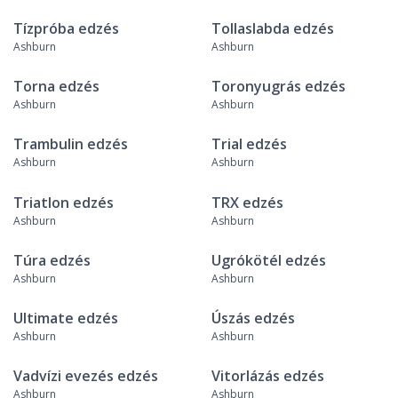
Tízpróba edzés
Tollaslabda edzés
Ashburn
Ashburn
Torna edzés
Toronyugrás edzés
Ashburn
Ashburn
Trambulin edzés
Trial edzés
Ashburn
Ashburn
Triatlon edzés
TRX edzés
Ashburn
Ashburn
Túra edzés
Ugrókötél edzés
Ashburn
Ashburn
Ultimate edzés
Úszás edzés
Ashburn
Ashburn
Vadvízi evezés edzés
Vitorlázás edzés
Ashburn
Ashburn