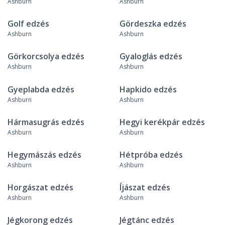
Ashburn
Ashburn
Golf edzés
Gördeszka edzés
Ashburn
Ashburn
Görkorcsolya edzés
Gyaloglás edzés
Ashburn
Ashburn
Gyeplabda edzés
Hapkido edzés
Ashburn
Ashburn
Hármasugrás edzés
Hegyi kerékpár edzés
Ashburn
Ashburn
Hegymászás edzés
Hétpróba edzés
Ashburn
Ashburn
Horgászat edzés
Íjászat edzés
Ashburn
Ashburn
Jégkorong edzés
Jégtánc edzés