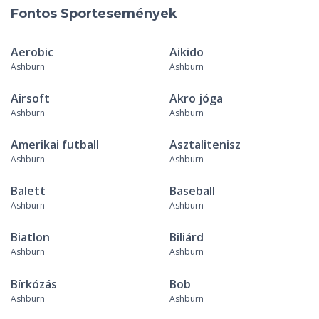
Fontos Sportesemények
Aerobic
Aikido
Ashburn
Ashburn
Airsoft
Akro jóga
Ashburn
Ashburn
Amerikai futball
Asztalitenisz
Ashburn
Ashburn
Balett
Baseball
Ashburn
Ashburn
Biatlon
Biliárd
Ashburn
Ashburn
Bírkózás
Bob
Ashburn
Ashburn