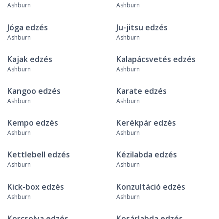
Ashburn
Ashburn
Jóga edzés
Ju-jitsu edzés
Ashburn
Ashburn
Kajak edzés
Kalapácsvetés edzés
Ashburn
Ashburn
Kangoo edzés
Karate edzés
Ashburn
Ashburn
Kempo edzés
Kerékpár edzés
Ashburn
Ashburn
Kettlebell edzés
Kézilabda edzés
Ashburn
Ashburn
Kick-box edzés
Konzultáció edzés
Ashburn
Ashburn
Korcsolya edzés
Kosárlabda edzés