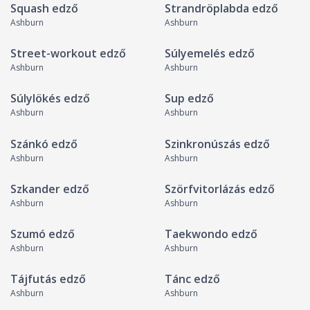
Squash edző
Strandröplabda edző
Ashburn
Ashburn
Street-workout edző
Súlyemelés edző
Ashburn
Ashburn
Súlylökés edző
Sup edző
Ashburn
Ashburn
Szánkó edző
Szinkronúszás edző
Ashburn
Ashburn
Szkander edző
Szörfvitorlázás edző
Ashburn
Ashburn
Szumó edző
Taekwondo edző
Ashburn
Ashburn
Tájfutás edző
Tánc edző
Ashburn
Ashburn