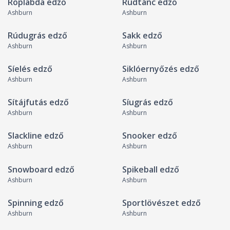
Röplabda edző
Rúdtánc edző
Ashburn
Ashburn
Rúdugrás edző
Sakk edző
Ashburn
Ashburn
Síelés edző
Siklóernyőzés edző
Ashburn
Ashburn
Sítájfutás edző
Síugrás edző
Ashburn
Ashburn
Slackline edző
Snooker edző
Ashburn
Ashburn
Snowboard edző
Spikeball edző
Ashburn
Ashburn
Spinning edző
Sportlövészet edző
Ashburn
Ashburn