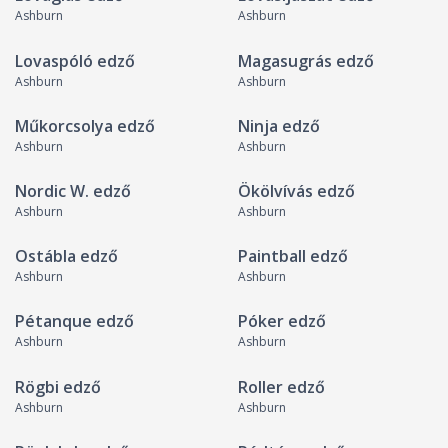
Ashburn
Ashburn
Lovaspóló edző
Magasugrás edző
Ashburn
Ashburn
Műkorcsolya edző
Ninja edző
Ashburn
Ashburn
Nordic W. edző
Ökölvívás edző
Ashburn
Ashburn
Ostábla edző
Paintball edző
Ashburn
Ashburn
Pétanque edző
Póker edző
Ashburn
Ashburn
Rögbi edző
Roller edző
Ashburn
Ashburn