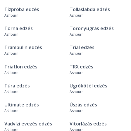
Tízpróba edzés
Tollaslabda edzés
Ashburn
Ashburn
Torna edzés
Toronyugrás edzés
Ashburn
Ashburn
Trambulin edzés
Trial edzés
Ashburn
Ashburn
Triatlon edzés
TRX edzés
Ashburn
Ashburn
Túra edzés
Ugrókötél edzés
Ashburn
Ashburn
Ultimate edzés
Úszás edzés
Ashburn
Ashburn
Vadvízi evezés edzés
Vitorlázás edzés
Ashburn
Ashburn