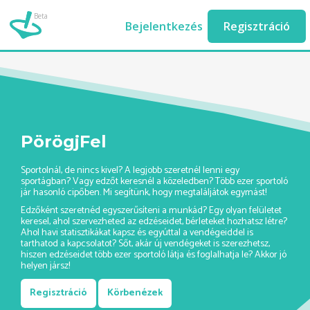
Beta
vitorlazas-edzo-ashburn//
Bejelentkezés
Regisztráció
PörögjFel
Sportolnál, de nincs kivel? A legjobb szeretnél lenni egy
sportágban? Vagy edzőt keresnél a közeledben? Több ezer sportoló
jár hasonló cipőben. Mi segítünk, hogy megtaláljátok egymást!
Edzőként szeretnéd egyszerűsíteni a munkád? Egy olyan felületet
keresel, ahol szervezheted az edzéseidet, bérleteket hozhatsz létre?
Ahol havi statisztikákat kapsz és egyúttal a vendégeiddel is
tarthatod a kapcsolatot? Sőt, akár új vendégeket is szerezhetsz,
hiszen edzéseidet több ezer sportoló látja és foglalhatja le? Akkor jó
helyen jársz!
Regisztráció
Körbenézek