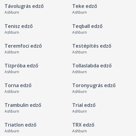
Távolugrás edző
Teke edző
Ashburn
Ashburn
Tenisz edző
Teqball edző
Ashburn
Ashburn
Teremfoci edző
Testépítés edző
Ashburn
Ashburn
Tízpróba edző
Tollaslabda edző
Ashburn
Ashburn
Torna edző
Toronyugrás edző
Ashburn
Ashburn
Trambulin edző
Trial edző
Ashburn
Ashburn
Triatlon edző
TRX edző
Ashburn
Ashburn