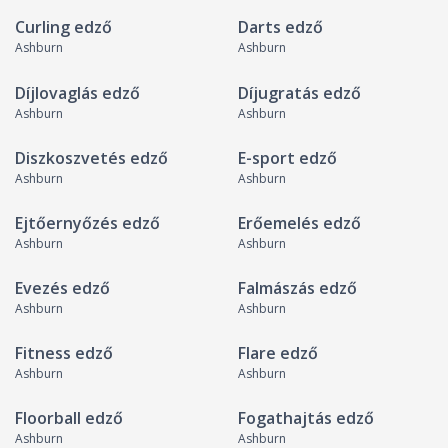
Curling edző
Darts edző
Ashburn
Ashburn
Díjlovaglás edző
Díjugratás edző
Ashburn
Ashburn
Diszkoszvetés edző
E-sport edző
Ashburn
Ashburn
Ejtőernyőzés edző
Erőemelés edző
Ashburn
Ashburn
Evezés edző
Falmászás edző
Ashburn
Ashburn
Fitness edző
Flare edző
Ashburn
Ashburn
Floorball edző
Fogathajtás edző
Ashburn
Ashburn