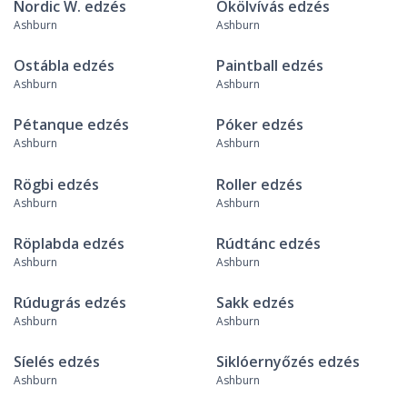
Nordic W. edzés
Ökölvívás edzés
Ashburn
Ashburn
Ostábla edzés
Paintball edzés
Ashburn
Ashburn
Pétanque edzés
Póker edzés
Ashburn
Ashburn
Rögbi edzés
Roller edzés
Ashburn
Ashburn
Röplabda edzés
Rúdtánc edzés
Ashburn
Ashburn
Rúdugrás edzés
Sakk edzés
Ashburn
Ashburn
Síelés edzés
Siklóernyőzés edzés
Ashburn
Ashburn