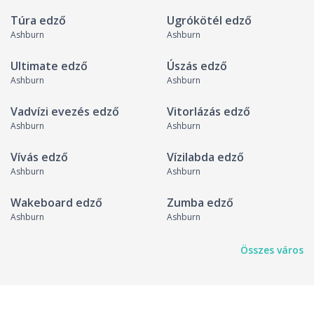
Túra edző
Ugrókötél edző
Ashburn
Ashburn
Ultimate edző
Úszás edző
Ashburn
Ashburn
Vadvízi evezés edző
Vitorlázás edző
Ashburn
Ashburn
Vívás edző
Vízilabda edző
Ashburn
Ashburn
Wakeboard edző
Zumba edző
Ashburn
Ashburn
Összes város