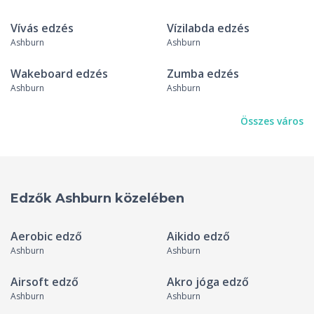
Vívás edzés
Vízilabda edzés
Ashburn
Ashburn
Wakeboard edzés
Zumba edzés
Ashburn
Ashburn
Összes város
Edzők Ashburn közelében
Aerobic edző
Aikido edző
Ashburn
Ashburn
Airsoft edző
Akro jóga edző
Ashburn
Ashburn