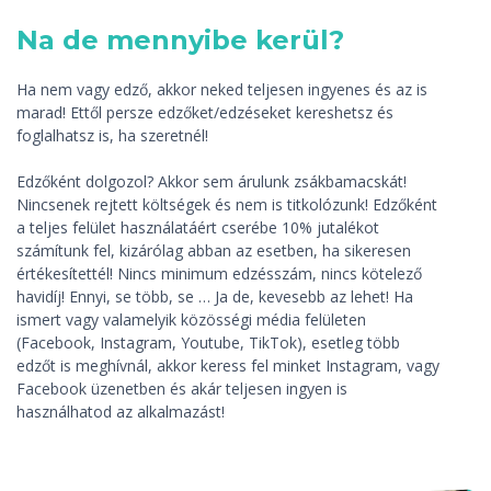
Na de mennyibe kerül?
Ha nem vagy edző, akkor neked teljesen ingyenes és az is
marad! Ettől persze edzőket/edzéseket kereshetsz és
foglalhatsz is, ha szeretnél!
Edzőként dolgozol? Akkor sem árulunk zsákbamacskát!
Nincsenek rejtett költségek és nem is titkolózunk! Edzőként
a teljes felület használatáért cserébe 10% jutalékot
számítunk fel, kizárólag abban az esetben, ha sikeresen
értékesítettél! Nincs minimum edzésszám, nincs kötelező
havidíj! Ennyi, se több, se … Ja de, kevesebb az lehet! Ha
ismert vagy valamelyik közösségi média felületen
(Facebook, Instagram, Youtube, TikTok), esetleg több
edzőt is meghívnál, akkor keress fel minket Instagram, vagy
Facebook üzenetben és akár teljesen ingyen is
használhatod az alkalmazást!