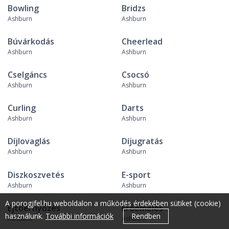
Bowling
Bridzs
Ashburn
Ashburn
Búvárkodás
Cheerlead
Ashburn
Ashburn
Cselgáncs
Csocsó
Ashburn
Ashburn
Curling
Darts
Ashburn
Ashburn
Díjlovaglás
Díjugratás
Ashburn
Ashburn
Diszkoszvetés
E-sport
Ashburn
Ashburn
A porogjfel.hu weboldalon a működés érdekében sütiket (cookie)
Ejtőernyőzés
Erőemelés
használunk.
További információk
Rendben
Ashburn
Ashburn