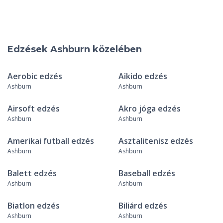
Edzések Ashburn közelében
Aerobic edzés
Aikido edzés
Ashburn
Ashburn
Airsoft edzés
Akro jóga edzés
Ashburn
Ashburn
Amerikai futball edzés
Asztalitenisz edzés
Ashburn
Ashburn
Balett edzés
Baseball edzés
Ashburn
Ashburn
Biatlon edzés
Biliárd edzés
Ashburn
Ashburn