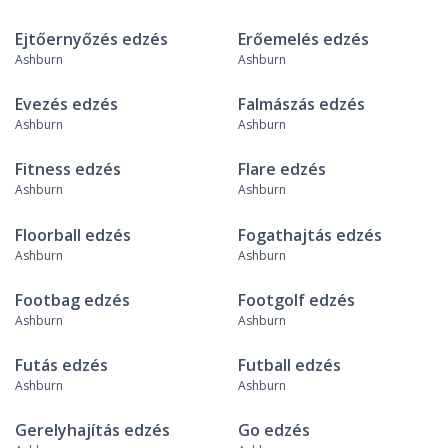
Ejtőernyőzés edzés
Erőemelés edzés
Ashburn
Ashburn
Evezés edzés
Falmászás edzés
Ashburn
Ashburn
Fitness edzés
Flare edzés
Ashburn
Ashburn
Floorball edzés
Fogathajtás edzés
Ashburn
Ashburn
Footbag edzés
Footgolf edzés
Ashburn
Ashburn
Futás edzés
Futball edzés
Ashburn
Ashburn
Gerelyhajítás edzés
Go edzés