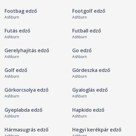
Footbag edző
Footgolf edző
Ashburn
Ashburn
Futás edző
Futball edző
Ashburn
Ashburn
Gerelyhajítás edző
Go edző
Ashburn
Ashburn
Golf edző
Gördeszka edző
Ashburn
Ashburn
Görkorcsolya edző
Gyaloglás edző
Ashburn
Ashburn
Gyeplabda edző
Hapkido edző
Ashburn
Ashburn
Hármasugrás edző
Hegyi kerékpár edző
Ashburn
Ashburn