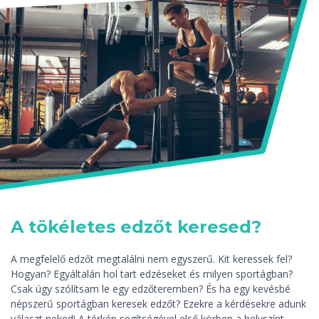
A tökéletes edzőt keresed?
A megfelelő edzőt megtalálni nem egyszerű. Kit keressek fel?
Hogyan? Egyáltalán hol tart edzéseket és milyen sportágban?
Csak úgy szólítsam le egy edzőteremben? És ha egy kevésbé
népszerű sportágban keresek edzőt? Ezekre a kérdésekre adunk
választ neked! A térkép segítségével első körben a helyszínt