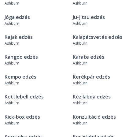
Ashburn
Ashburn
Jóga edzés
Ju-jitsu edzés
Ashburn
Ashburn
Kajak edzés
Kalapácsvetés edzés
Ashburn
Ashburn
Kangoo edzés
Karate edzés
Ashburn
Ashburn
Kempo edzés
Kerékpár edzés
Ashburn
Ashburn
Kettlebell edzés
Kézilabda edzés
Ashburn
Ashburn
Kick-box edzés
Konzultáció edzés
Ashburn
Ashburn
Korcsolya edzés
Kosárlabda edzés