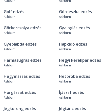
Ashburn
Ashburn
Golf edzés
Gördeszka edzés
Ashburn
Ashburn
Görkorcsolya edzés
Gyaloglás edzés
Ashburn
Ashburn
Gyeplabda edzés
Hapkido edzés
Ashburn
Ashburn
Hármasugrás edzés
Hegyi kerékpár edzés
Ashburn
Ashburn
Hegymászás edzés
Hétpróba edzés
Ashburn
Ashburn
Horgászat edzés
Íjászat edzés
Ashburn
Ashburn
Jégkorong edzés
Jégtánc edzés