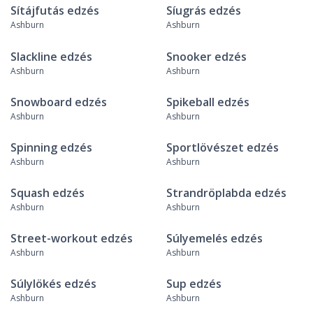
Sítájfutás edzés
Síugrás edzés
Ashburn
Ashburn
Slackline edzés
Snooker edzés
Ashburn
Ashburn
Snowboard edzés
Spikeball edzés
Ashburn
Ashburn
Spinning edzés
Sportlövészet edzés
Ashburn
Ashburn
Squash edzés
Strandröplabda edzés
Ashburn
Ashburn
Street-workout edzés
Súlyemelés edzés
Ashburn
Ashburn
Súlylökés edzés
Sup edzés
Ashburn
Ashburn