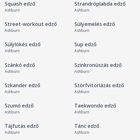
Squash edző
Strandröplabda edző
Ashburn
Ashburn
Street-workout edző
Súlyemelés edző
Ashburn
Ashburn
Súlylökés edző
Sup edző
Ashburn
Ashburn
Szánkó edző
Szinkronúszás edző
Ashburn
Ashburn
Szkander edző
Szörfvitorlázás edző
Ashburn
Ashburn
Szumó edző
Taekwondo edző
Ashburn
Ashburn
Tájfutás edző
Tánc edző
Ashburn
Ashburn