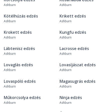
Ashburn
Ashburn
Kötélhúzás edzés
Krikett edzés
Ashburn
Ashburn
Krokett edzés
Kungfu edzés
Ashburn
Ashburn
Lábtenisz edzés
Lacrosse edzés
Ashburn
Ashburn
Lovaglás edzés
Lovasíjászat edzés
Ashburn
Ashburn
Lovaspóló edzés
Magasugrás edzés
Ashburn
Ashburn
Műkorcsolya edzés
Ninja edzés
Ashburn
Ashburn