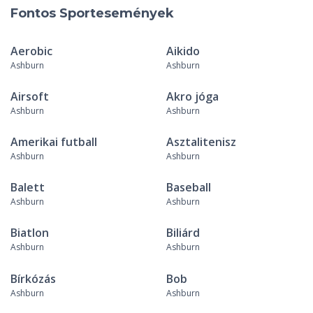
Fontos Sportesemények
Aerobic
Aikido
Ashburn
Ashburn
Airsoft
Akro jóga
Ashburn
Ashburn
Amerikai futball
Asztalitenisz
Ashburn
Ashburn
Balett
Baseball
Ashburn
Ashburn
Biatlon
Biliárd
Ashburn
Ashburn
Bírkózás
Bob
Ashburn
Ashburn