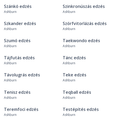
Szánkó edzés
Szinkronúszás edzés
Ashburn
Ashburn
Szkander edzés
Szörfvitorlázás edzés
Ashburn
Ashburn
Szumó edzés
Taekwondo edzés
Ashburn
Ashburn
Tájfutás edzés
Tánc edzés
Ashburn
Ashburn
Távolugrás edzés
Teke edzés
Ashburn
Ashburn
Tenisz edzés
Teqball edzés
Ashburn
Ashburn
Teremfoci edzés
Testépítés edzés
Ashburn
Ashburn