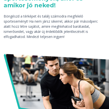
amikor jó neked!
Böngészd a térképet és találj számodra megfelelő
sporteseményt! Ha nem jársz sikerrel, akkor pár másodperc
alatt hozz létre sajátot, amire meghívhatod barátaidat,
ismerőseidet, vagy akár új érdeklődők jelentkezését is
elfogadhatod. Mindezt teljesen ingyen!