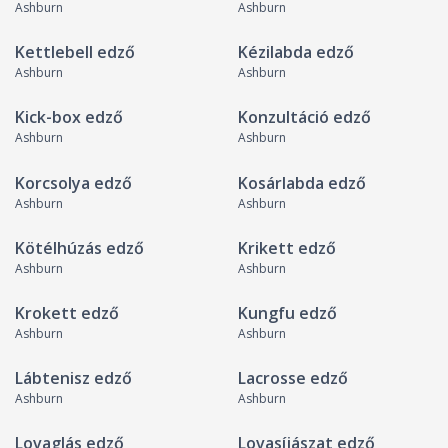
Ashburn
Ashburn
Kettlebell edző
Kézilabda edző
Ashburn
Ashburn
Kick-box edző
Konzultáció edző
Ashburn
Ashburn
Korcsolya edző
Kosárlabda edző
Ashburn
Ashburn
Kötélhúzás edző
Krikett edző
Ashburn
Ashburn
Krokett edző
Kungfu edző
Ashburn
Ashburn
Lábtenisz edző
Lacrosse edző
Ashburn
Ashburn
Lovaglás edző
Lovasíjászat edző