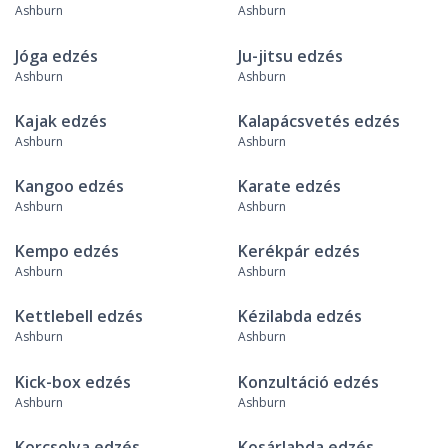
Ashburn
Ashburn
Jóga edzés
Ju-jitsu edzés
Ashburn
Ashburn
Kajak edzés
Kalapácsvetés edzés
Ashburn
Ashburn
Kangoo edzés
Karate edzés
Ashburn
Ashburn
Kempo edzés
Kerékpár edzés
Ashburn
Ashburn
Kettlebell edzés
Kézilabda edzés
Ashburn
Ashburn
Kick-box edzés
Konzultáció edzés
Ashburn
Ashburn
Korcsolya edzés
Kosárlabda edzés