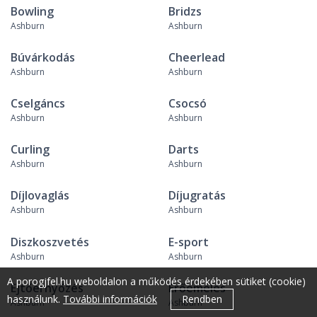
Bowling
Bridzs
Ashburn
Ashburn
Búvárkodás
Cheerlead
Ashburn
Ashburn
Cselgáncs
Csocsó
Ashburn
Ashburn
Curling
Darts
Ashburn
Ashburn
Díjlovaglás
Díjugratás
Ashburn
Ashburn
Diszkoszvetés
E-sport
Ashburn
Ashburn
A porogjfel.hu weboldalon a működés érdekében sütiket (cookie)
Ejtőernyőzés
Erőemelés
használunk.
További információk
Rendben
Ashburn
Ashburn