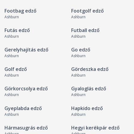
Footbag edző
Footgolf edző
Ashburn
Ashburn
Futás edző
Futball edző
Ashburn
Ashburn
Gerelyhajítás edző
Go edző
Ashburn
Ashburn
Golf edző
Gördeszka edző
Ashburn
Ashburn
Görkorcsolya edző
Gyaloglás edző
Ashburn
Ashburn
Gyeplabda edző
Hapkido edző
Ashburn
Ashburn
Hármasugrás edző
Hegyi kerékpár edző
Ashburn
Ashburn