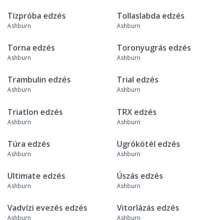
Tízpróba edzés
Tollaslabda edzés
Ashburn
Ashburn
Torna edzés
Toronyugrás edzés
Ashburn
Ashburn
Trambulin edzés
Trial edzés
Ashburn
Ashburn
Triatlon edzés
TRX edzés
Ashburn
Ashburn
Túra edzés
Ugrókötél edzés
Ashburn
Ashburn
Ultimate edzés
Úszás edzés
Ashburn
Ashburn
Vadvízi evezés edzés
Vitorlázás edzés
Ashburn
Ashburn