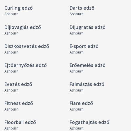
Curling edző
Darts edző
Ashburn
Ashburn
Díjlovaglás edző
Díjugratás edző
Ashburn
Ashburn
Diszkoszvetés edző
E-sport edző
Ashburn
Ashburn
Ejtőernyőzés edző
Erőemelés edző
Ashburn
Ashburn
Evezés edző
Falmászás edző
Ashburn
Ashburn
Fitness edző
Flare edző
Ashburn
Ashburn
Floorball edző
Fogathajtás edző
Ashburn
Ashburn