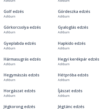
Ashburn
Ashburn
Golf edzés
Gördeszka edzés
Ashburn
Ashburn
Görkorcsolya edzés
Gyaloglás edzés
Ashburn
Ashburn
Gyeplabda edzés
Hapkido edzés
Ashburn
Ashburn
Hármasugrás edzés
Hegyi kerékpár edzés
Ashburn
Ashburn
Hegymászás edzés
Hétpróba edzés
Ashburn
Ashburn
Horgászat edzés
Íjászat edzés
Ashburn
Ashburn
Jégkorong edzés
Jégtánc edzés