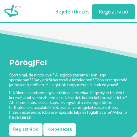
Beta
roplabda-edzes-ashburn//
Bejelentkezés
Regisztráció
PörögjFel
Sportolnál, de nincs kivel? A legjobb szeretnél lenni egy
sportágban? Vagy edzőt keresnél a közeledben? Több ezer sportoló
jár hasonló cipőben. Mi segítünk, hogy megtaláljátok egymást!
Edzőként szeretnéd egyszerűsíteni a munkád? Egy olyan felületet
keresel, ahol szervezheted az edzéseidet, bérleteket hozhatsz létre?
Ahol havi statisztikákat kapsz és egyúttal a vendégeiddel is
tarthatod a kapcsolatot? Sőt, akár új vendégeket is szerezhetsz,
hiszen edzéseidet több ezer sportoló látja és foglalhatja le? Akkor jó
helyen jársz!
Regisztráció
Körbenézek