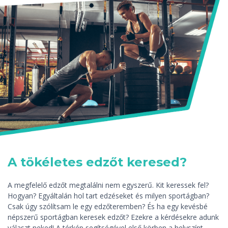
A tökéletes edzőt keresed?
A megfelelő edzőt megtalálni nem egyszerű. Kit keressek fel?
Hogyan? Egyáltalán hol tart edzéseket és milyen sportágban?
Csak úgy szólítsam le egy edzőteremben? És ha egy kevésbé
népszerű sportágban keresek edzőt? Ezekre a kérdésekre adunk
választ neked! A térkép segítségével első körben a helyszínt