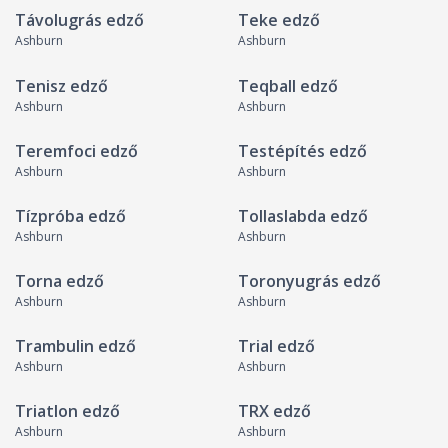
Távolugrás edző
Teke edző
Ashburn
Ashburn
Tenisz edző
Teqball edző
Ashburn
Ashburn
Teremfoci edző
Testépítés edző
Ashburn
Ashburn
Tízpróba edző
Tollaslabda edző
Ashburn
Ashburn
Torna edző
Toronyugrás edző
Ashburn
Ashburn
Trambulin edző
Trial edző
Ashburn
Ashburn
Triatlon edző
TRX edző
Ashburn
Ashburn