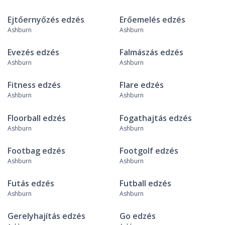
Ejtőernyőzés edzés
Erőemelés edzés
Ashburn
Ashburn
Evezés edzés
Falmászás edzés
Ashburn
Ashburn
Fitness edzés
Flare edzés
Ashburn
Ashburn
Floorball edzés
Fogathajtás edzés
Ashburn
Ashburn
Footbag edzés
Footgolf edzés
Ashburn
Ashburn
Futás edzés
Futball edzés
Ashburn
Ashburn
Gerelyhajítás edzés
Go edzés