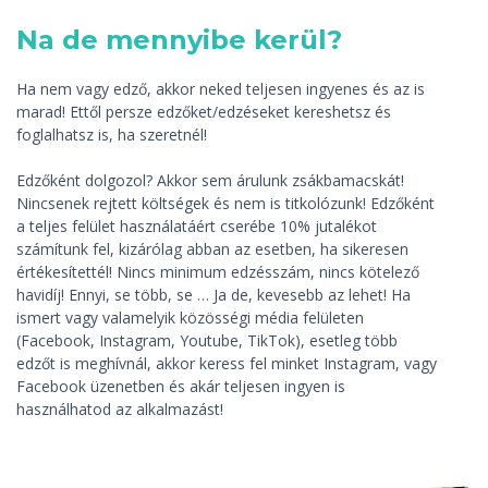
Na de mennyibe kerül?
Ha nem vagy edző, akkor neked teljesen ingyenes és az is
marad! Ettől persze edzőket/edzéseket kereshetsz és
foglalhatsz is, ha szeretnél!
Edzőként dolgozol? Akkor sem árulunk zsákbamacskát!
Nincsenek rejtett költségek és nem is titkolózunk! Edzőként
a teljes felület használatáért cserébe 10% jutalékot
számítunk fel, kizárólag abban az esetben, ha sikeresen
értékesítettél! Nincs minimum edzésszám, nincs kötelező
havidíj! Ennyi, se több, se … Ja de, kevesebb az lehet! Ha
ismert vagy valamelyik közösségi média felületen
(Facebook, Instagram, Youtube, TikTok), esetleg több
edzőt is meghívnál, akkor keress fel minket Instagram, vagy
Facebook üzenetben és akár teljesen ingyen is
használhatod az alkalmazást!