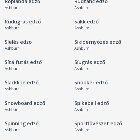
Röplabda edző
Rúdtánc edző
Ashburn
Ashburn
Rúdugrás edző
Sakk edző
Ashburn
Ashburn
Síelés edző
Siklóernyőzés edző
Ashburn
Ashburn
Sítájfutás edző
Síugrás edző
Ashburn
Ashburn
Slackline edző
Snooker edző
Ashburn
Ashburn
Snowboard edző
Spikeball edző
Ashburn
Ashburn
Spinning edző
Sportlövészet edző
Ashburn
Ashburn