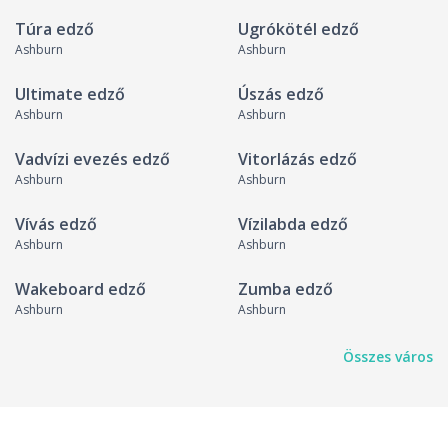
Túra edző
Ugrókötél edző
Ashburn
Ashburn
Ultimate edző
Úszás edző
Ashburn
Ashburn
Vadvízi evezés edző
Vitorlázás edző
Ashburn
Ashburn
Vívás edző
Vízilabda edző
Ashburn
Ashburn
Wakeboard edző
Zumba edző
Ashburn
Ashburn
Összes város