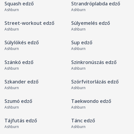
Squash edző
Strandröplabda edző
Ashburn
Ashburn
Street-workout edző
Súlyemelés edző
Ashburn
Ashburn
Súlylökés edző
Sup edző
Ashburn
Ashburn
Szánkó edző
Szinkronúszás edző
Ashburn
Ashburn
Szkander edző
Szörfvitorlázás edző
Ashburn
Ashburn
Szumó edző
Taekwondo edző
Ashburn
Ashburn
Tájfutás edző
Tánc edző
Ashburn
Ashburn