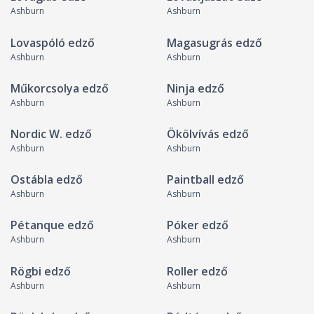
Ashburn
Ashburn
Lovaspóló edző
Magasugrás edző
Ashburn
Ashburn
Műkorcsolya edző
Ninja edző
Ashburn
Ashburn
Nordic W. edző
Ökölvívás edző
Ashburn
Ashburn
Ostábla edző
Paintball edző
Ashburn
Ashburn
Pétanque edző
Póker edző
Ashburn
Ashburn
Rögbi edző
Roller edző
Ashburn
Ashburn