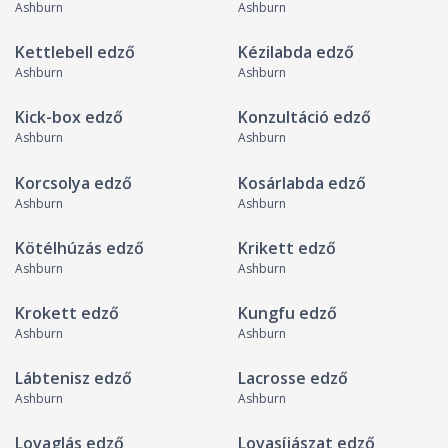
Ashburn
Ashburn
Kettlebell edző
Kézilabda edző
Ashburn
Ashburn
Kick-box edző
Konzultáció edző
Ashburn
Ashburn
Korcsolya edző
Kosárlabda edző
Ashburn
Ashburn
Kötélhúzás edző
Krikett edző
Ashburn
Ashburn
Krokett edző
Kungfu edző
Ashburn
Ashburn
Lábtenisz edző
Lacrosse edző
Ashburn
Ashburn
Lovaglás edző
Lovasíjászat edző