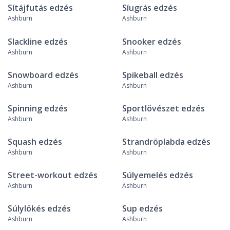
Sítájfutás edzés
Síugrás edzés
Ashburn
Ashburn
Slackline edzés
Snooker edzés
Ashburn
Ashburn
Snowboard edzés
Spikeball edzés
Ashburn
Ashburn
Spinning edzés
Sportlövészet edzés
Ashburn
Ashburn
Squash edzés
Strandröplabda edzés
Ashburn
Ashburn
Street-workout edzés
Súlyemelés edzés
Ashburn
Ashburn
Súlylökés edzés
Sup edzés
Ashburn
Ashburn