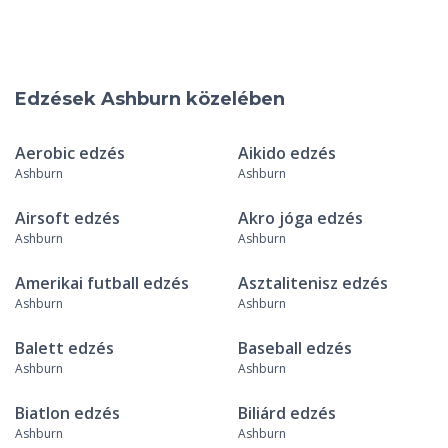
Edzések Ashburn közelében
Aerobic edzés
Aikido edzés
Ashburn
Ashburn
Airsoft edzés
Akro jóga edzés
Ashburn
Ashburn
Amerikai futball edzés
Asztalitenisz edzés
Ashburn
Ashburn
Balett edzés
Baseball edzés
Ashburn
Ashburn
Biatlon edzés
Biliárd edzés
Ashburn
Ashburn