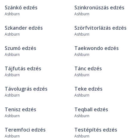
Szánkó edzés
Szinkronúszás edzés
Ashburn
Ashburn
Szkander edzés
Szörfvitorlázás edzés
Ashburn
Ashburn
Szumó edzés
Taekwondo edzés
Ashburn
Ashburn
Tájfutás edzés
Tánc edzés
Ashburn
Ashburn
Távolugrás edzés
Teke edzés
Ashburn
Ashburn
Tenisz edzés
Teqball edzés
Ashburn
Ashburn
Teremfoci edzés
Testépítés edzés
Ashburn
Ashburn