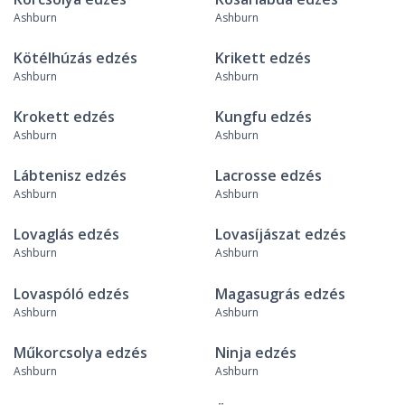
Ashburn
Ashburn
Kötélhúzás edzés
Krikett edzés
Ashburn
Ashburn
Krokett edzés
Kungfu edzés
Ashburn
Ashburn
Lábtenisz edzés
Lacrosse edzés
Ashburn
Ashburn
Lovaglás edzés
Lovasíjászat edzés
Ashburn
Ashburn
Lovaspóló edzés
Magasugrás edzés
Ashburn
Ashburn
Műkorcsolya edzés
Ninja edzés
Ashburn
Ashburn