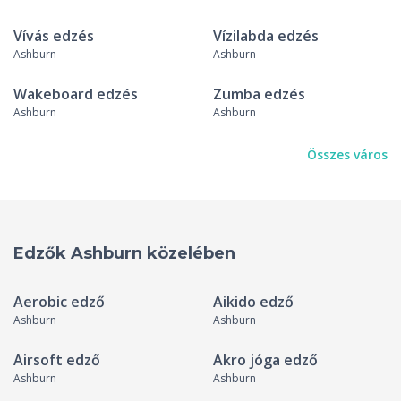
Vívás edzés
Vízilabda edzés
Ashburn
Ashburn
Wakeboard edzés
Zumba edzés
Ashburn
Ashburn
Összes város
Edzők Ashburn közelében
Aerobic edző
Aikido edző
Ashburn
Ashburn
Airsoft edző
Akro jóga edző
Ashburn
Ashburn