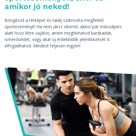
amikor jó neked!
Böngészd a térképet és találj számodra megfelelő
sporteseményt! Ha nem jársz sikerrel, akkor pár másodperc
alatt hozz létre sajátot, amire meghívhatod barátaidat,
ismerőseidet, vagy akár új érdeklődők jelentkezését is
elfogadhatod. Mindezt teljesen ingyen!