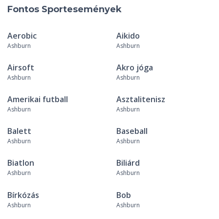
Fontos Sportesemények
Aerobic
Aikido
Ashburn
Ashburn
Airsoft
Akro jóga
Ashburn
Ashburn
Amerikai futball
Asztalitenisz
Ashburn
Ashburn
Balett
Baseball
Ashburn
Ashburn
Biatlon
Biliárd
Ashburn
Ashburn
Bírkózás
Bob
Ashburn
Ashburn