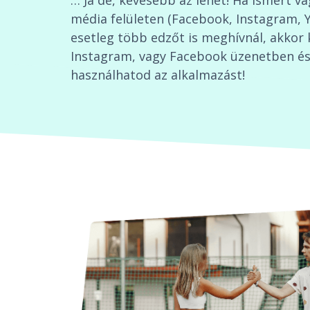
… Ja de, kevesebb az lehet! Ha ismert v
média felületen (Facebook, Instagram, 
esetleg több edzőt is meghívnál, akkor 
Instagram, vagy Facebook üzenetben és 
használhatod az alkalmazást!