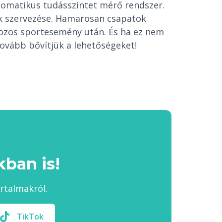
tomatikus tudásszintet mérő rendszer.
ek szervezése. Hamarosan csapatok
közös sportesemény után. És ha ez nem
ovább bővítjük a lehetőségeket!
ban is!
artalmakról.
TikTok