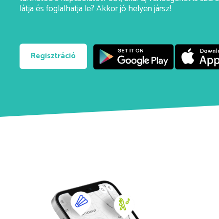
látja és foglalhatja le? Akkor jó helyen jársz!
Regisztráció