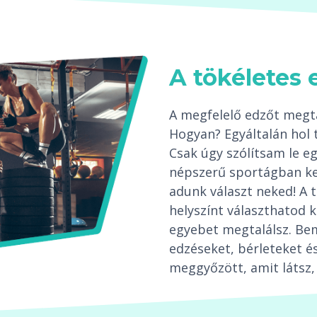
A tökéletes 
A megfelelő edzőt megta
Hogyan? Egyáltalán hol 
Csak úgy szólítsam le 
népszerű sportágban ke
adunk választ neked! A 
helyszínt választhatod k
egyebet megtalálsz. Be
edzéseket, bérleteket és
meggyőzött, amit látsz, 