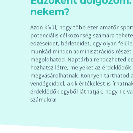
Edzőként dolgozom. 
nekem?
Azon kívül, hogy több ezer amatőr sport
potenciális célközönség számára tehete
edzéseidet, bérleteidet, egy olyan felüle
munkád minden adminisztrációs részét 
megoldhatod. Naptárba rendezheted edz
hozhatsz létre, melyeket az érdeklődők
megvásárolhatnak. Könnyen tarthatod a
vendégeiddel, akik értékelést is írhatnak
érdeklődők egyből láthatják, hogy Te va
számukra!