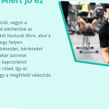
Miért jó ez
oló, vagyis a
d elérhetővé az
tet hoztunk létre, ahol a
egy helyen
éseidet, bérleteket
 akár azonnal
 kapcsolatot
 rólad, így az
gy a megfelelő választás