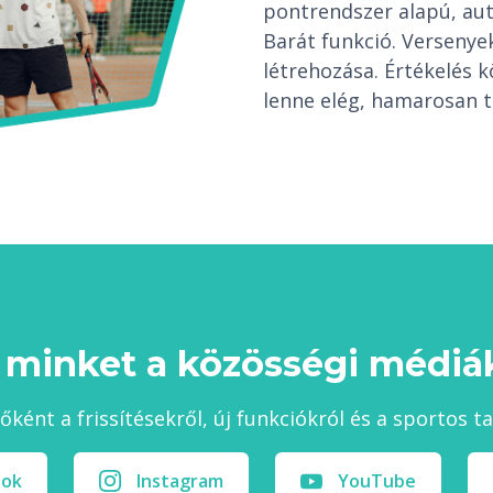
pontrendszer alapú, au
Barát funkció. Verseny
létrehozása. Értékelés 
lenne elég, hamarosan t
 minket a közösségi médiák
sőként a frissítésekről, új funkciókról és a sportos t
ook
Instagram
YouTube