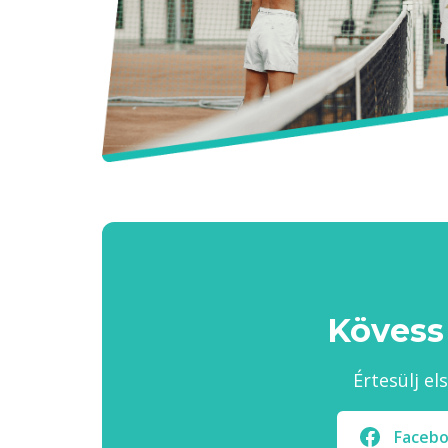
Kövess
Értesülj el
Faceb