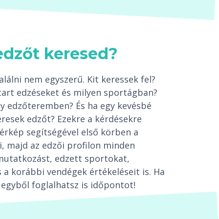
edzőt keresed?
lálni nem egyszerű. Kit keressek fel?
tart edzéseket és milyen sportágban?
egy edzőteremben? És ha egy kevésbé
resek edzőt? Ezekre a kérdésekre
térkép segítségével első körben a
i, majd az edzői profilon minden
mutatkozást, edzett sportokat,
 a korábbi vendégek értékeléseit is. Ha
egyből foglalhatsz is időpontot!