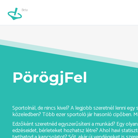
Beta
trial-edzo-ashburn//
Beta
PörögjFel
Sportolnál, de nincs kivel? A legjobb szeretnél lenni eg
közeledben? Több ezer sportoló jár hasonló cipőben. Mi
Edzőként szeretnéd egyszerűsíteni a munkád? Egy olyan 
edzéseidet, bérleteket hozhatsz létre? Ahol havi statiszt
tarthatod a kapcsolatot? Sőt, akár új vendégeket is sze