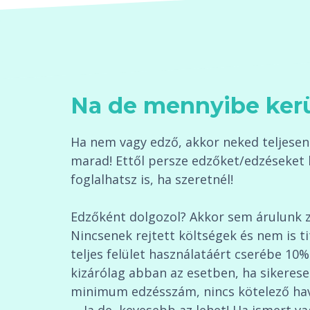
Na de mennyibe ker
Ha nem vagy edző, akkor neked teljesen 
marad! Ettől persze edzőket/edzéseket 
foglalhatsz is, ha szeretnél!
Edzőként dolgozol? Akkor sem árulunk 
Nincsenek rejtett költségek és nem is t
teljes felület használatáért cserébe 10%
kizárólag abban az esetben, ha sikerese
minimum edzésszám, nincs kötelező havid