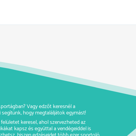
y sportágban? Vagy edzőt keresnél a
 segítünk, hogy megtaláljátok egymást!
felületet keresel, ahol szervezheted az
ikákat kapsz és egyúttal a vendégeiddel is
rezhetsz, hiszen edzéseidet több ezer sportoló