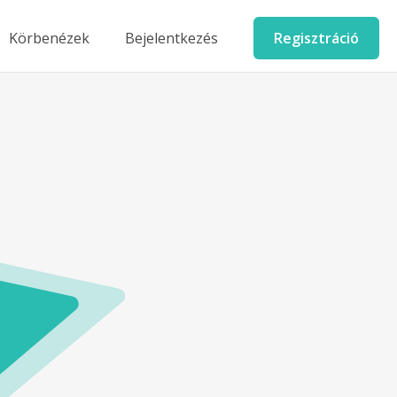
Körbenézek
Bejelentkezés
Regisztráció