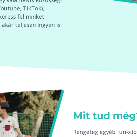
agy valamelyik közösségi
Youtube, TikTok),
keress fel minket
akár teljesen ingyen is
Mit tud még
Rengeteg egyéb funkció