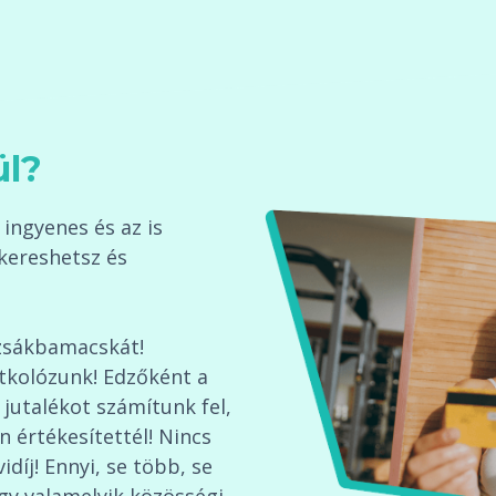
ül?
ingyenes és az is
kereshetsz és
zsákbamacskát!
itkolózunk! Edzőként a
 jutalékot számítunk fel,
n értékesítettél! Nincs
íj! Ennyi, se több, se