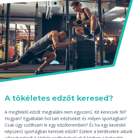
A tökéletes edzőt keresed?
A megfelelő edzőt megtalálni nem egyszerű. Kit keressek fel?
Hogyan? Egyáltalán hol tart edzéseket és milyen sportágban?
Csak úgy szólítsam le egy edzőteremben? És ha egy kevésbé
népszerű sportágban keresek edzőt? Ezekre a kérdésekre adunk
választ neked! A térkép segítségével első körben a helyszínt