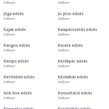
Ashburn
Ashburn
Jóga edzés
Ju-jitsu edzés
Ashburn
Ashburn
Kajak edzés
Kalapácsvetés edzés
Ashburn
Ashburn
Kangoo edzés
Karate edzés
Ashburn
Ashburn
Kempo edzés
Kerékpár edzés
Ashburn
Ashburn
Kettlebell edzés
Kézilabda edzés
Ashburn
Ashburn
Kick-box edzés
Konzultáció edzés
Ashburn
Ashburn
Korcsolya edzés
Kosárlabda edzés