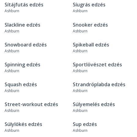
Sítájfutás edzés
Síugrás edzés
Ashburn
Ashburn
Slackline edzés
Snooker edzés
Ashburn
Ashburn
Snowboard edzés
Spikeball edzés
Ashburn
Ashburn
Spinning edzés
Sportlövészet edzés
Ashburn
Ashburn
Squash edzés
Strandröplabda edzés
Ashburn
Ashburn
Street-workout edzés
Súlyemelés edzés
Ashburn
Ashburn
Súlylökés edzés
Sup edzés
Ashburn
Ashburn