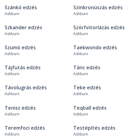
Szánkó edzés
Szinkronúszás edzés
Ashburn
Ashburn
Szkander edzés
Szörfvitorlázás edzés
Ashburn
Ashburn
Szumó edzés
Taekwondo edzés
Ashburn
Ashburn
Tájfutás edzés
Tánc edzés
Ashburn
Ashburn
Távolugrás edzés
Teke edzés
Ashburn
Ashburn
Tenisz edzés
Teqball edzés
Ashburn
Ashburn
Teremfoci edzés
Testépítés edzés
Ashburn
Ashburn