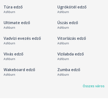
Túra edző
Ugrókötél edző
Ashburn
Ashburn
Ultimate edző
Úszás edző
Ashburn
Ashburn
Vadvízi evezés edző
Vitorlázás edző
Ashburn
Ashburn
Vívás edző
Vízilabda edző
Ashburn
Ashburn
Wakeboard edző
Zumba edző
Ashburn
Ashburn
Összes város