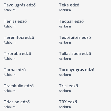
Távolugrás edző
Teke edző
Ashburn
Ashburn
Tenisz edző
Teqball edző
Ashburn
Ashburn
Teremfoci edző
Testépítés edző
Ashburn
Ashburn
Tízpróba edző
Tollaslabda edző
Ashburn
Ashburn
Torna edző
Toronyugrás edző
Ashburn
Ashburn
Trambulin edző
Trial edző
Ashburn
Ashburn
Triatlon edző
TRX edző
Ashburn
Ashburn