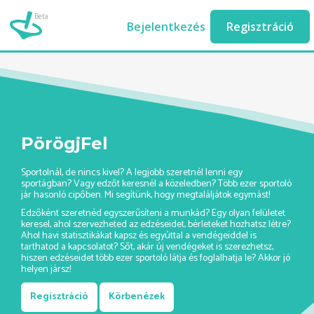
Beta
teqball-edzo-ashburn//
Bejelentkezés
Regisztráció
PörögjFel
Sportolnál, de nincs kivel? A legjobb szeretnél lenni egy
sportágban? Vagy edzőt keresnél a közeledben? Több ezer sportoló
jár hasonló cipőben. Mi segítünk, hogy megtaláljátok egymást!
Edzőként szeretnéd egyszerűsíteni a munkád? Egy olyan felületet
keresel, ahol szervezheted az edzéseidet, bérleteket hozhatsz létre?
Ahol havi statisztikákat kapsz és egyúttal a vendégeiddel is
tarthatod a kapcsolatot? Sőt, akár új vendégeket is szerezhetsz,
hiszen edzéseidet több ezer sportoló látja és foglalhatja le? Akkor jó
helyen jársz!
Regisztráció
Körbenézek