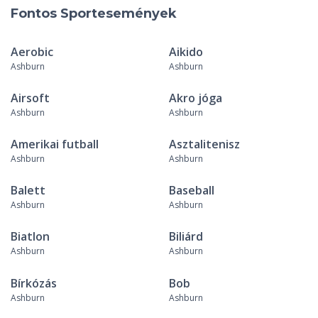
Fontos Sportesemények
Aerobic
Aikido
Ashburn
Ashburn
Airsoft
Akro jóga
Ashburn
Ashburn
Amerikai futball
Asztalitenisz
Ashburn
Ashburn
Balett
Baseball
Ashburn
Ashburn
Biatlon
Biliárd
Ashburn
Ashburn
Bírkózás
Bob
Ashburn
Ashburn