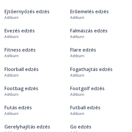
Ejtőernyőzés edzés
Erőemelés edzés
Ashburn
Ashburn
Evezés edzés
Falmászás edzés
Ashburn
Ashburn
Fitness edzés
Flare edzés
Ashburn
Ashburn
Floorball edzés
Fogathajtás edzés
Ashburn
Ashburn
Footbag edzés
Footgolf edzés
Ashburn
Ashburn
Futás edzés
Futball edzés
Ashburn
Ashburn
Gerelyhajítás edzés
Go edzés