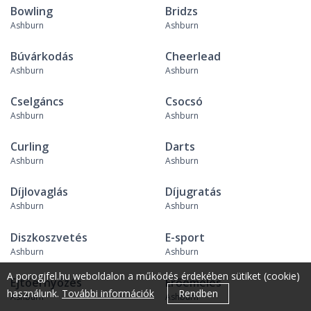
Bowling
Bridzs
Ashburn
Ashburn
Búvárkodás
Cheerlead
Ashburn
Ashburn
Cselgáncs
Csocsó
Ashburn
Ashburn
Curling
Darts
Ashburn
Ashburn
Díjlovaglás
Díjugratás
Ashburn
Ashburn
Diszkoszvetés
E-sport
Ashburn
Ashburn
A porogjfel.hu weboldalon a működés érdekében sütiket (cookie)
Ejtőernyőzés
Erőemelés
használunk.
További információk
Rendben
Ashburn
Ashburn