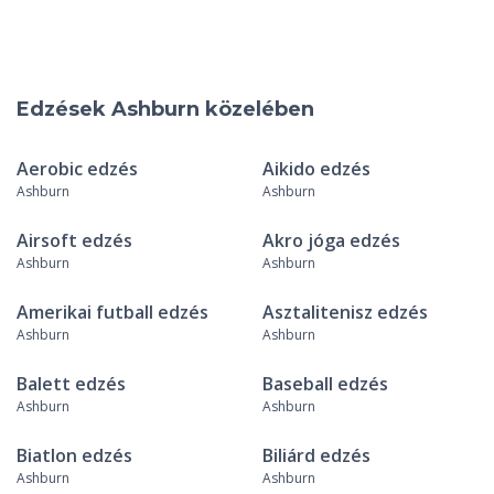
Edzések Ashburn közelében
Aerobic edzés
Aikido edzés
Ashburn
Ashburn
Airsoft edzés
Akro jóga edzés
Ashburn
Ashburn
Amerikai futball edzés
Asztalitenisz edzés
Ashburn
Ashburn
Balett edzés
Baseball edzés
Ashburn
Ashburn
Biatlon edzés
Biliárd edzés
Ashburn
Ashburn