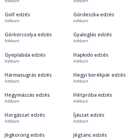
Ashburn
Ashburn
Golf edzés
Gördeszka edzés
Ashburn
Ashburn
Görkorcsolya edzés
Gyaloglás edzés
Ashburn
Ashburn
Gyeplabda edzés
Hapkido edzés
Ashburn
Ashburn
Hármasugrás edzés
Hegyi kerékpár edzés
Ashburn
Ashburn
Hegymászás edzés
Hétpróba edzés
Ashburn
Ashburn
Horgászat edzés
Íjászat edzés
Ashburn
Ashburn
Jégkorong edzés
Jégtánc edzés