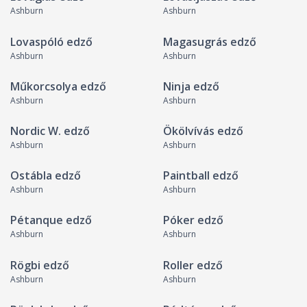
Ashburn
Ashburn
Lovaspóló edző
Magasugrás edző
Ashburn
Ashburn
Műkorcsolya edző
Ninja edző
Ashburn
Ashburn
Nordic W. edző
Ökölvívás edző
Ashburn
Ashburn
Ostábla edző
Paintball edző
Ashburn
Ashburn
Pétanque edző
Póker edző
Ashburn
Ashburn
Rögbi edző
Roller edző
Ashburn
Ashburn