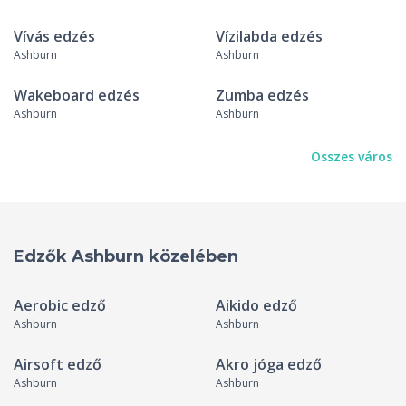
Vívás edzés
Vízilabda edzés
Ashburn
Ashburn
Wakeboard edzés
Zumba edzés
Ashburn
Ashburn
Összes város
Edzők Ashburn közelében
Aerobic edző
Aikido edző
Ashburn
Ashburn
Airsoft edző
Akro jóga edző
Ashburn
Ashburn