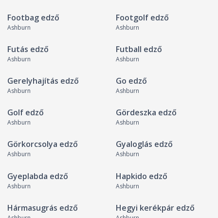
Footbag edző
Footgolf edző
Ashburn
Ashburn
Futás edző
Futball edző
Ashburn
Ashburn
Gerelyhajítás edző
Go edző
Ashburn
Ashburn
Golf edző
Gördeszka edző
Ashburn
Ashburn
Görkorcsolya edző
Gyaloglás edző
Ashburn
Ashburn
Gyeplabda edző
Hapkido edző
Ashburn
Ashburn
Hármasugrás edző
Hegyi kerékpár edző
Ashburn
Ashburn