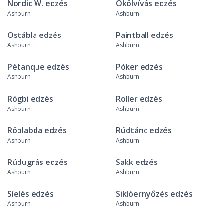
Nordic W. edzés
Ökölvívás edzés
Ashburn
Ashburn
Ostábla edzés
Paintball edzés
Ashburn
Ashburn
Pétanque edzés
Póker edzés
Ashburn
Ashburn
Rögbi edzés
Roller edzés
Ashburn
Ashburn
Röplabda edzés
Rúdtánc edzés
Ashburn
Ashburn
Rúdugrás edzés
Sakk edzés
Ashburn
Ashburn
Síelés edzés
Siklóernyőzés edzés
Ashburn
Ashburn