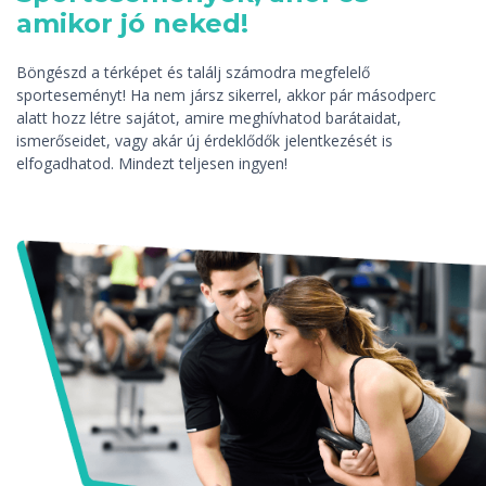
amikor jó neked!
Böngészd a térképet és találj számodra megfelelő
sporteseményt! Ha nem jársz sikerrel, akkor pár másodperc
alatt hozz létre sajátot, amire meghívhatod barátaidat,
ismerőseidet, vagy akár új érdeklődők jelentkezését is
elfogadhatod. Mindezt teljesen ingyen!