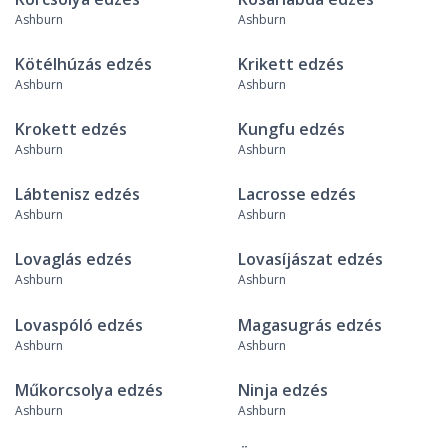
Ashburn
Ashburn
Kötélhúzás edzés
Krikett edzés
Ashburn
Ashburn
Krokett edzés
Kungfu edzés
Ashburn
Ashburn
Lábtenisz edzés
Lacrosse edzés
Ashburn
Ashburn
Lovaglás edzés
Lovasíjászat edzés
Ashburn
Ashburn
Lovaspóló edzés
Magasugrás edzés
Ashburn
Ashburn
Műkorcsolya edzés
Ninja edzés
Ashburn
Ashburn