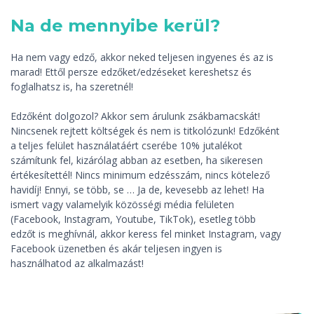
Na de mennyibe kerül?
Ha nem vagy edző, akkor neked teljesen ingyenes és az is
marad! Ettől persze edzőket/edzéseket kereshetsz és
foglalhatsz is, ha szeretnél!
Edzőként dolgozol? Akkor sem árulunk zsákbamacskát!
Nincsenek rejtett költségek és nem is titkolózunk! Edzőként
a teljes felület használatáért cserébe 10% jutalékot
számítunk fel, kizárólag abban az esetben, ha sikeresen
értékesítettél! Nincs minimum edzésszám, nincs kötelező
havidíj! Ennyi, se több, se … Ja de, kevesebb az lehet! Ha
ismert vagy valamelyik közösségi média felületen
(Facebook, Instagram, Youtube, TikTok), esetleg több
edzőt is meghívnál, akkor keress fel minket Instagram, vagy
Facebook üzenetben és akár teljesen ingyen is
használhatod az alkalmazást!