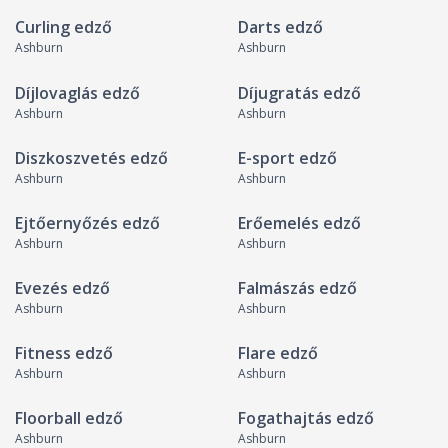
Curling edző
Darts edző
Ashburn
Ashburn
Díjlovaglás edző
Díjugratás edző
Ashburn
Ashburn
Diszkoszvetés edző
E-sport edző
Ashburn
Ashburn
Ejtőernyőzés edző
Erőemelés edző
Ashburn
Ashburn
Evezés edző
Falmászás edző
Ashburn
Ashburn
Fitness edző
Flare edző
Ashburn
Ashburn
Floorball edző
Fogathajtás edző
Ashburn
Ashburn