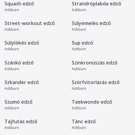
Squash edző
Strandröplabda edző
Ashburn
Ashburn
Street-workout edző
Súlyemelés edző
Ashburn
Ashburn
Súlylökés edző
Sup edző
Ashburn
Ashburn
Szánkó edző
Szinkronúszás edző
Ashburn
Ashburn
Szkander edző
Szörfvitorlázás edző
Ashburn
Ashburn
Szumó edző
Taekwondo edző
Ashburn
Ashburn
Tájfutás edző
Tánc edző
Ashburn
Ashburn