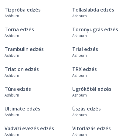
Tízpróba edzés
Tollaslabda edzés
Ashburn
Ashburn
Torna edzés
Toronyugrás edzés
Ashburn
Ashburn
Trambulin edzés
Trial edzés
Ashburn
Ashburn
Triatlon edzés
TRX edzés
Ashburn
Ashburn
Túra edzés
Ugrókötél edzés
Ashburn
Ashburn
Ultimate edzés
Úszás edzés
Ashburn
Ashburn
Vadvízi evezés edzés
Vitorlázás edzés
Ashburn
Ashburn