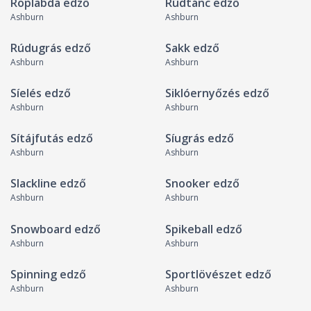
Röplabda edző
Rúdtánc edző
Ashburn
Ashburn
Rúdugrás edző
Sakk edző
Ashburn
Ashburn
Síelés edző
Siklóernyőzés edző
Ashburn
Ashburn
Sítájfutás edző
Síugrás edző
Ashburn
Ashburn
Slackline edző
Snooker edző
Ashburn
Ashburn
Snowboard edző
Spikeball edző
Ashburn
Ashburn
Spinning edző
Sportlövészet edző
Ashburn
Ashburn