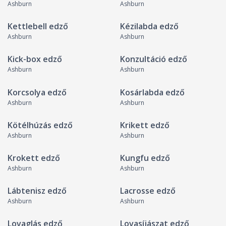
Ashburn
Ashburn
Kettlebell edző
Kézilabda edző
Ashburn
Ashburn
Kick-box edző
Konzultáció edző
Ashburn
Ashburn
Korcsolya edző
Kosárlabda edző
Ashburn
Ashburn
Kötélhúzás edző
Krikett edző
Ashburn
Ashburn
Krokett edző
Kungfu edző
Ashburn
Ashburn
Lábtenisz edző
Lacrosse edző
Ashburn
Ashburn
Lovaglás edző
Lovasíjászat edző