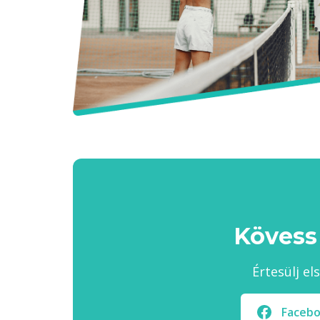
Kövess
Értesülj el
Faceb