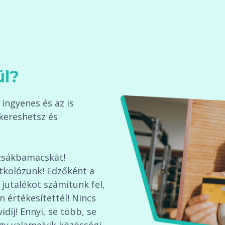
ül?
ingyenes és az is
kereshetsz és
zsákbamacskát!
itkolózunk! Edzőként a
 jutalékot számítunk fel,
n értékesítettél! Nincs
íj! Ennyi, se több, se