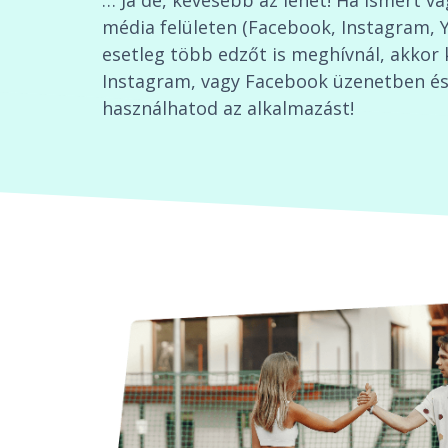
… Ja de, kevesebb az lehet! Ha ismert v
média felületen (Facebook, Instagram, 
esetleg több edzőt is meghívnál, akkor 
Instagram, vagy Facebook üzenetben és 
használhatod az alkalmazást!