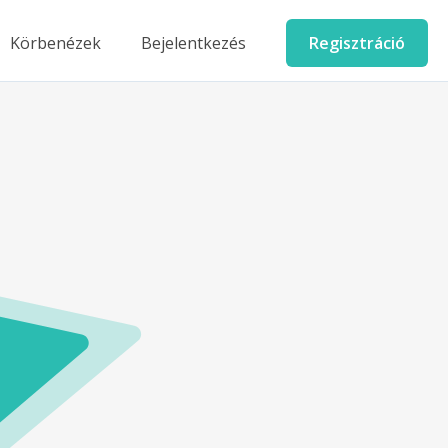
Körbenézek
Bejelentkezés
Regisztráció