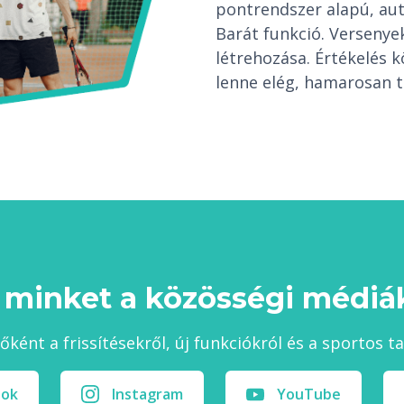
pontrendszer alapú, au
Barát funkció. Verseny
létrehozása. Értékelés 
lenne elég, hamarosan t
 minket a közösségi médiák
sőként a frissítésekről, új funkciókról és a sportos t
ook
Instagram
YouTube