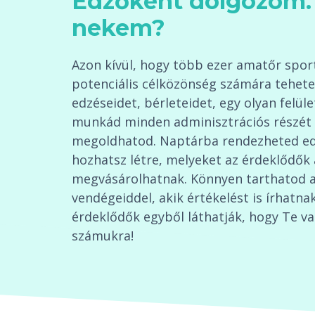
Edzőként dolgozom. 
nekem?
Azon kívül, hogy több ezer amatőr sport
potenciális célközönség számára tehete
edzéseidet, bérleteidet, egy olyan felüle
munkád minden adminisztrációs részét 
megoldhatod. Naptárba rendezheted edz
hozhatsz létre, melyeket az érdeklődők
megvásárolhatnak. Könnyen tarthatod a
vendégeiddel, akik értékelést is írhatnak
érdeklődők egyből láthatják, hogy Te va
számukra!