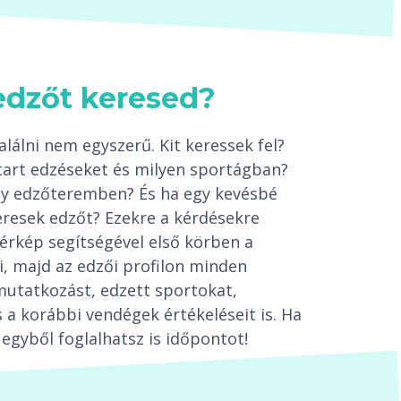
edzőt keresed?
lálni nem egyszerű. Kit keressek fel?
tart edzéseket és milyen sportágban?
egy edzőteremben? És ha egy kevésbé
resek edzőt? Ezekre a kérdésekre
térkép segítségével első körben a
i, majd az edzői profilon minden
mutatkozást, edzett sportokat,
 a korábbi vendégek értékeléseit is. Ha
egyből foglalhatsz is időpontot!