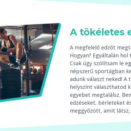
A tökéletes 
A megfelelő edzőt megta
Hogyan? Egyáltalán hol 
Csak úgy szólítsam le 
népszerű sportágban ke
adunk választ neked! A 
helyszínt választhatod k
egyebet megtalálsz. Be
edzéseket, bérleteket és
meggyőzött, amit látsz, 