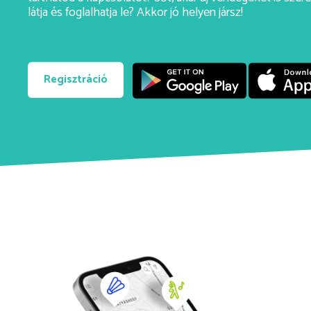
látja és foglalhatja le? Akkor jó helyen jársz!
Regisztráció