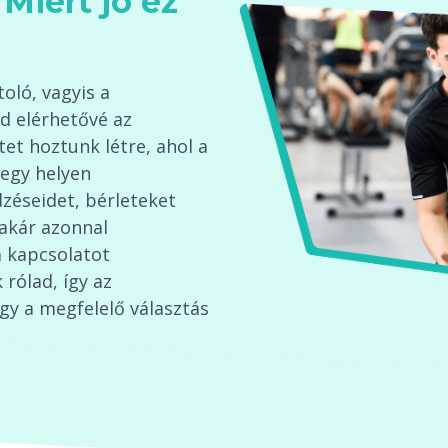
Miért jó ez
oló, vagyis a
d elérhetővé az
tet hoztunk létre, ahol a
egy helyen
éseidet, bérleteket
 akár azonnal
 kapcsolatot
 rólad, így az
gy a megfelelő választás