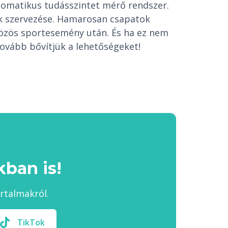
tomatikus tudásszintet mérő rendszer.
ek szervezése. Hamarosan csapatok
közös sportesemény után. És ha ez nem
ovább bővítjük a lehetőségeket!
ban is!
artalmakról.
TikTok