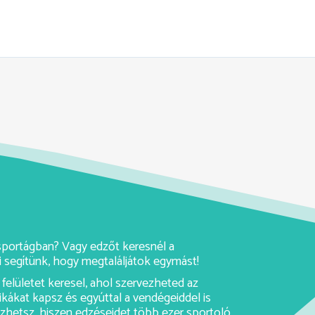
y sportágban? Vagy edzőt keresnél a
 segítünk, hogy megtaláljátok egymást!
felületet keresel, ahol szervezheted az
ikákat kapsz és egyúttal a vendégeiddel is
rezhetsz, hiszen edzéseidet több ezer sportoló