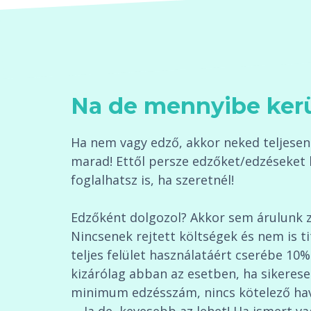
Na de mennyibe ker
Ha nem vagy edző, akkor neked teljesen 
marad! Ettől persze edzőket/edzéseket 
foglalhatsz is, ha szeretnél!
Edzőként dolgozol? Akkor sem árulunk 
Nincsenek rejtett költségek és nem is t
teljes felület használatáért cserébe 10%
kizárólag abban az esetben, ha sikerese
minimum edzésszám, nincs kötelező havid