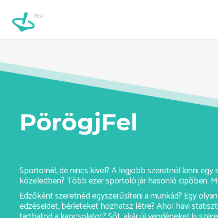
Beta
testepites-ashburn//
Beta
PörögjFel
Sportolnál, de nincs kivel? A legjobb szeretnél lenni eg
közeledben? Több ezer sportoló jár hasonló cipőben. Mi
Edzőként szeretnéd egyszerűsíteni a munkád? Egy olyan 
edzéseidet, bérleteket hozhatsz létre? Ahol havi statiszt
tarthatod a kapcsolatot? Sőt, akár új vendégeket is sze