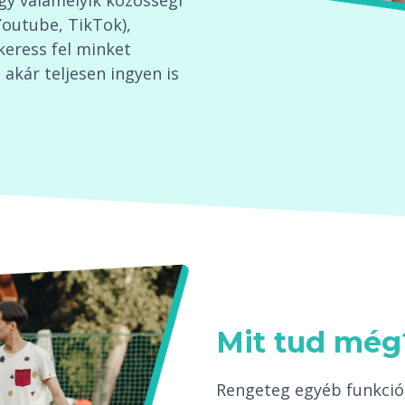
agy valamelyik közösségi
Youtube, TikTok),
keress fel minket
akár teljesen ingyen is
Mit tud még
Rengeteg egyéb funkció