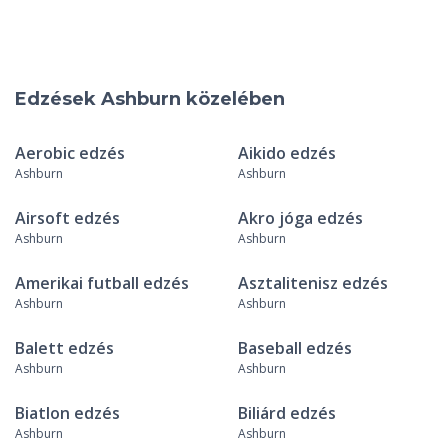
Edzések Ashburn közelében
Aerobic edzés
Aikido edzés
Ashburn
Ashburn
Airsoft edzés
Akro jóga edzés
Ashburn
Ashburn
Amerikai futball edzés
Asztalitenisz edzés
Ashburn
Ashburn
Balett edzés
Baseball edzés
Ashburn
Ashburn
Biatlon edzés
Biliárd edzés
Ashburn
Ashburn