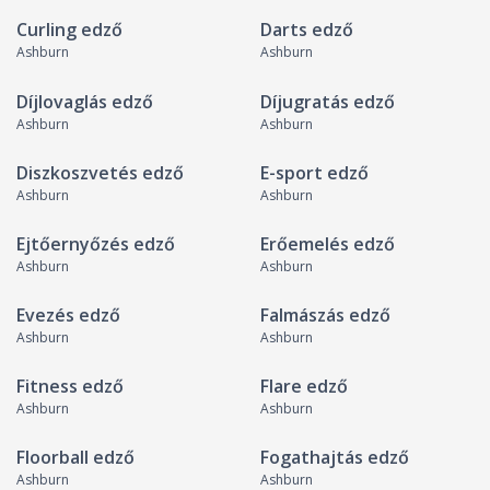
Curling edző
Darts edző
Ashburn
Ashburn
Díjlovaglás edző
Díjugratás edző
Ashburn
Ashburn
Diszkoszvetés edző
E-sport edző
Ashburn
Ashburn
Ejtőernyőzés edző
Erőemelés edző
Ashburn
Ashburn
Evezés edző
Falmászás edző
Ashburn
Ashburn
Fitness edző
Flare edző
Ashburn
Ashburn
Floorball edző
Fogathajtás edző
Ashburn
Ashburn