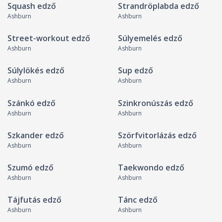
Squash edző
Strandröplabda edző
Ashburn
Ashburn
Street-workout edző
Súlyemelés edző
Ashburn
Ashburn
Súlylökés edző
Sup edző
Ashburn
Ashburn
Szánkó edző
Szinkronúszás edző
Ashburn
Ashburn
Szkander edző
Szörfvitorlázás edző
Ashburn
Ashburn
Szumó edző
Taekwondo edző
Ashburn
Ashburn
Tájfutás edző
Tánc edző
Ashburn
Ashburn