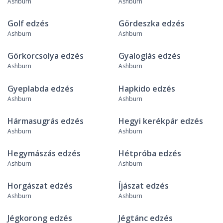
Ashburn
Ashburn
Golf edzés
Gördeszka edzés
Ashburn
Ashburn
Görkorcsolya edzés
Gyaloglás edzés
Ashburn
Ashburn
Gyeplabda edzés
Hapkido edzés
Ashburn
Ashburn
Hármasugrás edzés
Hegyi kerékpár edzés
Ashburn
Ashburn
Hegymászás edzés
Hétpróba edzés
Ashburn
Ashburn
Horgászat edzés
Íjászat edzés
Ashburn
Ashburn
Jégkorong edzés
Jégtánc edzés