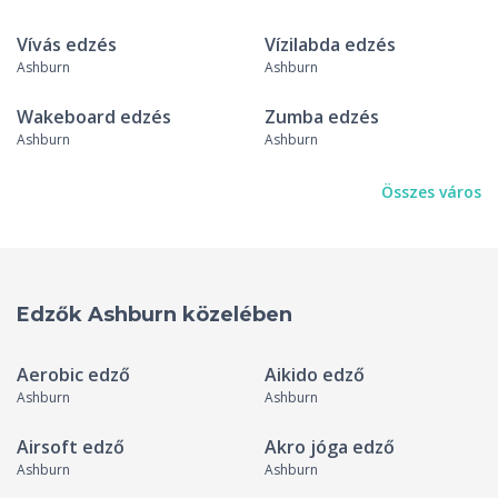
Vívás edzés
Vízilabda edzés
Ashburn
Ashburn
Wakeboard edzés
Zumba edzés
Ashburn
Ashburn
Összes város
Edzők Ashburn közelében
Aerobic edző
Aikido edző
Ashburn
Ashburn
Airsoft edző
Akro jóga edző
Ashburn
Ashburn