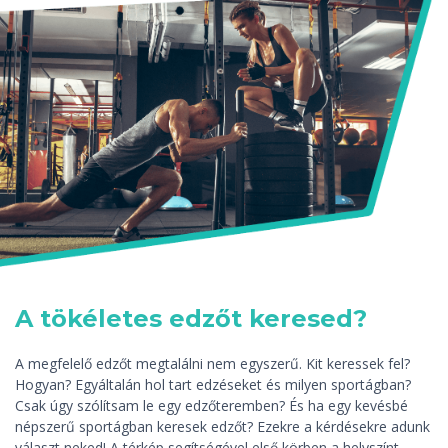
A tökéletes edzőt keresed?
A megfelelő edzőt megtalálni nem egyszerű. Kit keressek fel?
Hogyan? Egyáltalán hol tart edzéseket és milyen sportágban?
Csak úgy szólítsam le egy edzőteremben? És ha egy kevésbé
népszerű sportágban keresek edzőt? Ezekre a kérdésekre adunk
választ neked! A térkép segítségével első körben a helyszínt