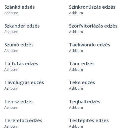
Szánkó edzés
Szinkronúszás edzés
Ashburn
Ashburn
Szkander edzés
Szörfvitorlázás edzés
Ashburn
Ashburn
Szumó edzés
Taekwondo edzés
Ashburn
Ashburn
Tájfutás edzés
Tánc edzés
Ashburn
Ashburn
Távolugrás edzés
Teke edzés
Ashburn
Ashburn
Tenisz edzés
Teqball edzés
Ashburn
Ashburn
Teremfoci edzés
Testépítés edzés
Ashburn
Ashburn