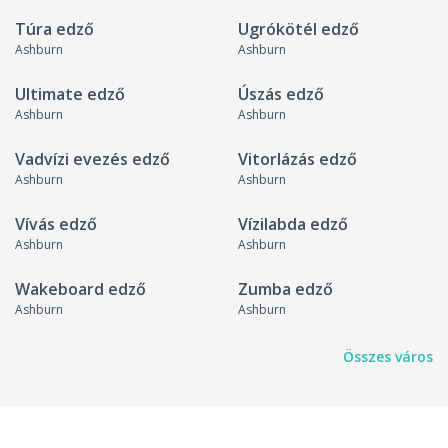
Túra edző
Ugrókötél edző
Ashburn
Ashburn
Ultimate edző
Úszás edző
Ashburn
Ashburn
Vadvízi evezés edző
Vitorlázás edző
Ashburn
Ashburn
Vívás edző
Vízilabda edző
Ashburn
Ashburn
Wakeboard edző
Zumba edző
Ashburn
Ashburn
Összes város