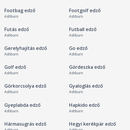
Footbag edző
Footgolf edző
Ashburn
Ashburn
Futás edző
Futball edző
Ashburn
Ashburn
Gerelyhajítás edző
Go edző
Ashburn
Ashburn
Golf edző
Gördeszka edző
Ashburn
Ashburn
Görkorcsolya edző
Gyaloglás edző
Ashburn
Ashburn
Gyeplabda edző
Hapkido edző
Ashburn
Ashburn
Hármasugrás edző
Hegyi kerékpár edző
Ashburn
Ashburn