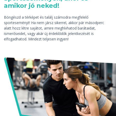
amikor jó neked!
Böngészd a térképet és találj számodra megfelelő
sporteseményt! Ha nem jársz sikerrel, akkor pár másodperc
alatt hozz létre sajátot, amire meghívhatod barátaidat,
ismerőseidet, vagy akár új érdeklődők jelentkezését is
elfogadhatod. Mindezt teljesen ingyen!