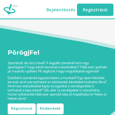
Beta
zumba-edzes-ashburn//
Bejelentkezés
Regisztráció
PörögjFel
Sportolnál, de nincs kivel? A legjobb szeretnél lenni egy
sportágban? Vagy edzőt keresnél a közeledben? Több ezer sportoló
jár hasonló cipőben. Mi segítünk, hogy megtaláljátok egymást!
Edzőként szeretnéd egyszerűsíteni a munkád? Egy olyan felületet
keresel, ahol szervezheted az edzéseidet, bérleteket hozhatsz létre?
Ahol havi statisztikákat kapsz és egyúttal a vendégeiddel is
tarthatod a kapcsolatot? Sőt, akár új vendégeket is szerezhetsz,
hiszen edzéseidet több ezer sportoló látja és foglalhatja le? Akkor jó
helyen jársz!
Regisztráció
Körbenézek