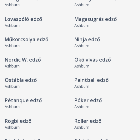
Ashburn
Ashburn
Lovaspóló edző
Magasugrás edző
Ashburn
Ashburn
Műkorcsolya edző
Ninja edző
Ashburn
Ashburn
Nordic W. edző
Ökölvívás edző
Ashburn
Ashburn
Ostábla edző
Paintball edző
Ashburn
Ashburn
Pétanque edző
Póker edző
Ashburn
Ashburn
Rögbi edző
Roller edző
Ashburn
Ashburn