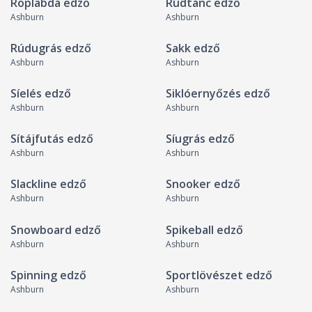
Röplabda edző
Rúdtánc edző
Ashburn
Ashburn
Rúdugrás edző
Sakk edző
Ashburn
Ashburn
Síelés edző
Siklóernyőzés edző
Ashburn
Ashburn
Sítájfutás edző
Síugrás edző
Ashburn
Ashburn
Slackline edző
Snooker edző
Ashburn
Ashburn
Snowboard edző
Spikeball edző
Ashburn
Ashburn
Spinning edző
Sportlövészet edző
Ashburn
Ashburn