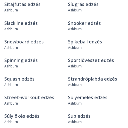
Sítájfutás edzés
Síugrás edzés
Ashburn
Ashburn
Slackline edzés
Snooker edzés
Ashburn
Ashburn
Snowboard edzés
Spikeball edzés
Ashburn
Ashburn
Spinning edzés
Sportlövészet edzés
Ashburn
Ashburn
Squash edzés
Strandröplabda edzés
Ashburn
Ashburn
Street-workout edzés
Súlyemelés edzés
Ashburn
Ashburn
Súlylökés edzés
Sup edzés
Ashburn
Ashburn