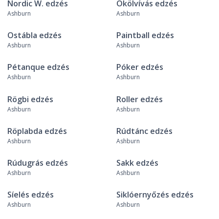
Nordic W. edzés
Ökölvívás edzés
Ashburn
Ashburn
Ostábla edzés
Paintball edzés
Ashburn
Ashburn
Pétanque edzés
Póker edzés
Ashburn
Ashburn
Rögbi edzés
Roller edzés
Ashburn
Ashburn
Röplabda edzés
Rúdtánc edzés
Ashburn
Ashburn
Rúdugrás edzés
Sakk edzés
Ashburn
Ashburn
Síelés edzés
Siklóernyőzés edzés
Ashburn
Ashburn