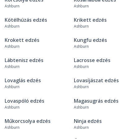
Ashburn
Ashburn
Kötélhúzás edzés
Krikett edzés
Ashburn
Ashburn
Krokett edzés
Kungfu edzés
Ashburn
Ashburn
Lábtenisz edzés
Lacrosse edzés
Ashburn
Ashburn
Lovaglás edzés
Lovasíjászat edzés
Ashburn
Ashburn
Lovaspóló edzés
Magasugrás edzés
Ashburn
Ashburn
Műkorcsolya edzés
Ninja edzés
Ashburn
Ashburn