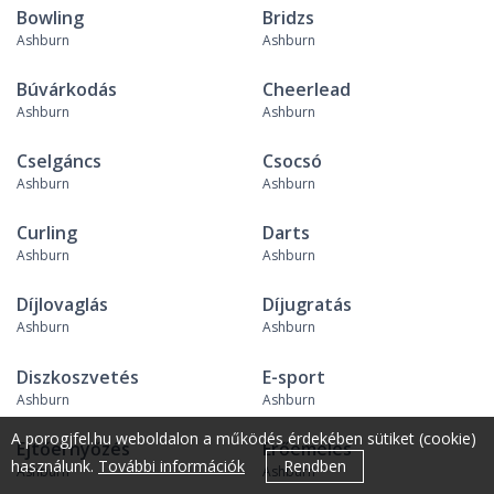
Bowling
Bridzs
Ashburn
Ashburn
Búvárkodás
Cheerlead
Ashburn
Ashburn
Cselgáncs
Csocsó
Ashburn
Ashburn
Curling
Darts
Ashburn
Ashburn
Díjlovaglás
Díjugratás
Ashburn
Ashburn
Diszkoszvetés
E-sport
Ashburn
Ashburn
A porogjfel.hu weboldalon a működés érdekében sütiket (cookie)
Ejtőernyőzés
Erőemelés
használunk.
További információk
Rendben
Ashburn
Ashburn