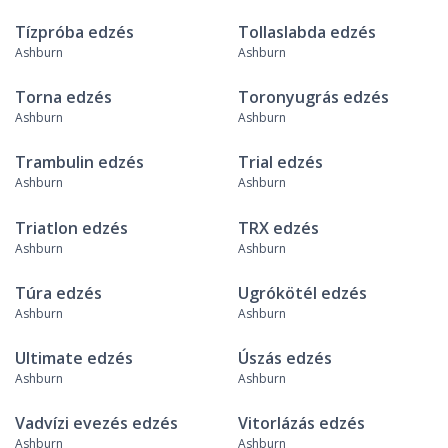
Tízpróba edzés
Tollaslabda edzés
Ashburn
Ashburn
Torna edzés
Toronyugrás edzés
Ashburn
Ashburn
Trambulin edzés
Trial edzés
Ashburn
Ashburn
Triatlon edzés
TRX edzés
Ashburn
Ashburn
Túra edzés
Ugrókötél edzés
Ashburn
Ashburn
Ultimate edzés
Úszás edzés
Ashburn
Ashburn
Vadvízi evezés edzés
Vitorlázás edzés
Ashburn
Ashburn