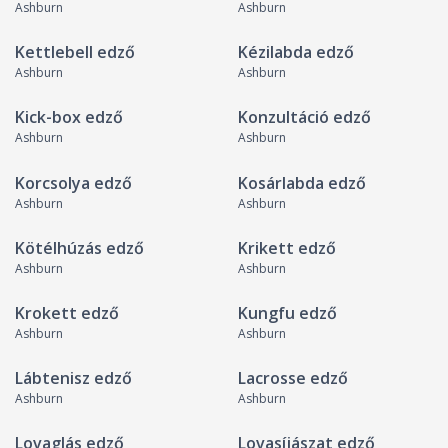
Ashburn
Ashburn
Kettlebell edző
Kézilabda edző
Ashburn
Ashburn
Kick-box edző
Konzultáció edző
Ashburn
Ashburn
Korcsolya edző
Kosárlabda edző
Ashburn
Ashburn
Kötélhúzás edző
Krikett edző
Ashburn
Ashburn
Krokett edző
Kungfu edző
Ashburn
Ashburn
Lábtenisz edző
Lacrosse edző
Ashburn
Ashburn
Lovaglás edző
Lovasíjászat edző