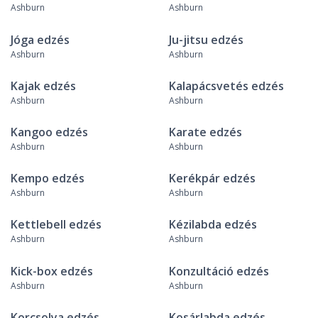
Ashburn
Ashburn
Jóga edzés
Ju-jitsu edzés
Ashburn
Ashburn
Kajak edzés
Kalapácsvetés edzés
Ashburn
Ashburn
Kangoo edzés
Karate edzés
Ashburn
Ashburn
Kempo edzés
Kerékpár edzés
Ashburn
Ashburn
Kettlebell edzés
Kézilabda edzés
Ashburn
Ashburn
Kick-box edzés
Konzultáció edzés
Ashburn
Ashburn
Korcsolya edzés
Kosárlabda edzés