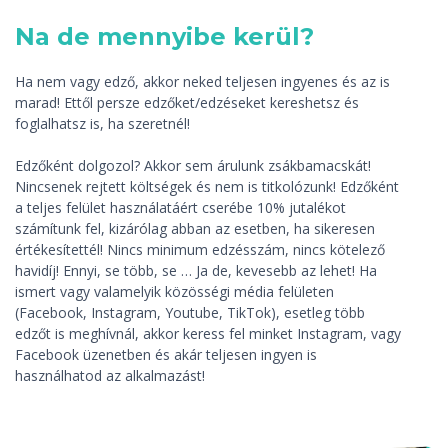
Na de mennyibe kerül?
Ha nem vagy edző, akkor neked teljesen ingyenes és az is
marad! Ettől persze edzőket/edzéseket kereshetsz és
foglalhatsz is, ha szeretnél!
Edzőként dolgozol? Akkor sem árulunk zsákbamacskát!
Nincsenek rejtett költségek és nem is titkolózunk! Edzőként
a teljes felület használatáért cserébe 10% jutalékot
számítunk fel, kizárólag abban az esetben, ha sikeresen
értékesítettél! Nincs minimum edzésszám, nincs kötelező
havidíj! Ennyi, se több, se … Ja de, kevesebb az lehet! Ha
ismert vagy valamelyik közösségi média felületen
(Facebook, Instagram, Youtube, TikTok), esetleg több
edzőt is meghívnál, akkor keress fel minket Instagram, vagy
Facebook üzenetben és akár teljesen ingyen is
használhatod az alkalmazást!