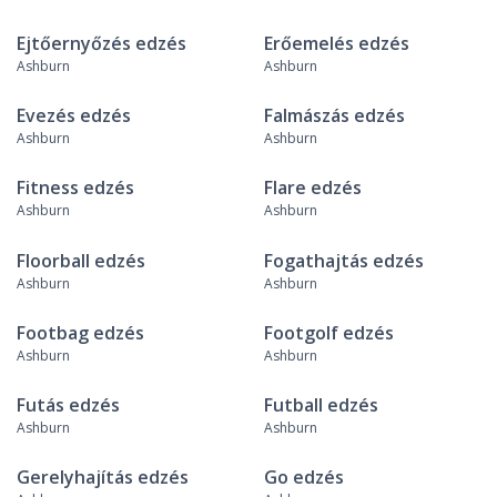
Ejtőernyőzés edzés
Erőemelés edzés
Ashburn
Ashburn
Evezés edzés
Falmászás edzés
Ashburn
Ashburn
Fitness edzés
Flare edzés
Ashburn
Ashburn
Floorball edzés
Fogathajtás edzés
Ashburn
Ashburn
Footbag edzés
Footgolf edzés
Ashburn
Ashburn
Futás edzés
Futball edzés
Ashburn
Ashburn
Gerelyhajítás edzés
Go edzés