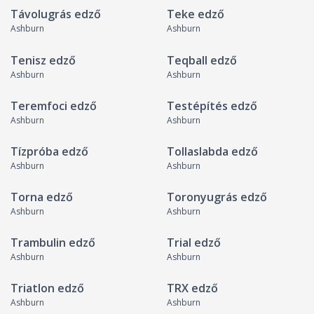
Távolugrás edző
Teke edző
Ashburn
Ashburn
Tenisz edző
Teqball edző
Ashburn
Ashburn
Teremfoci edző
Testépítés edző
Ashburn
Ashburn
Tízpróba edző
Tollaslabda edző
Ashburn
Ashburn
Torna edző
Toronyugrás edző
Ashburn
Ashburn
Trambulin edző
Trial edző
Ashburn
Ashburn
Triatlon edző
TRX edző
Ashburn
Ashburn