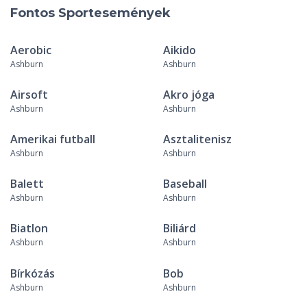
Fontos Sportesemények
Aerobic
Aikido
Ashburn
Ashburn
Airsoft
Akro jóga
Ashburn
Ashburn
Amerikai futball
Asztalitenisz
Ashburn
Ashburn
Balett
Baseball
Ashburn
Ashburn
Biatlon
Biliárd
Ashburn
Ashburn
Bírkózás
Bob
Ashburn
Ashburn