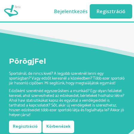
Beta
hapkido-edzo-ashburn//
Bejelentkezés
Regisztráció
PörögjFel
Sportolnál, de nincs kivel? A legjobb szeretnél lenni egy
sportágban? Vagy edzőt keresnél a közeledben? Több ezer sportoló
jár hasonló cipőben. Mi segítünk, hogy megtaláljátok egymást!
Edzőként szeretnéd egyszerűsíteni a munkád? Egy olyan felületet
keresel, ahol szervezheted az edzéseidet, bérleteket hozhatsz létre?
Ahol havi statisztikákat kapsz és egyúttal a vendégeiddel is
tarthatod a kapcsolatot? Sőt, akár új vendégeket is szerezhetsz,
hiszen edzéseidet több ezer sportoló látja és foglalhatja le? Akkor jó
helyen jársz!
Regisztráció
Körbenézek