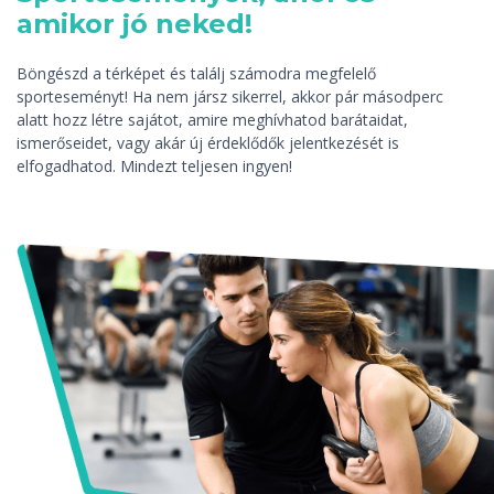
amikor jó neked!
Böngészd a térképet és találj számodra megfelelő
sporteseményt! Ha nem jársz sikerrel, akkor pár másodperc
alatt hozz létre sajátot, amire meghívhatod barátaidat,
ismerőseidet, vagy akár új érdeklődők jelentkezését is
elfogadhatod. Mindezt teljesen ingyen!