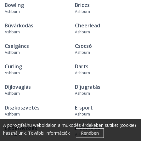
Bowling
Bridzs
Ashburn
Ashburn
Búvárkodás
Cheerlead
Ashburn
Ashburn
Cselgáncs
Csocsó
Ashburn
Ashburn
Curling
Darts
Ashburn
Ashburn
Díjlovaglás
Díjugratás
Ashburn
Ashburn
Diszkoszvetés
E-sport
Ashburn
Ashburn
A porogjfel.hu weboldalon a működés érdekében sütiket (cookie)
Ejtőernyőzés
Erőemelés
használunk.
További információk
Rendben
Ashburn
Ashburn