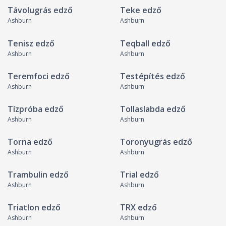
Távolugrás edző
Teke edző
Ashburn
Ashburn
Tenisz edző
Teqball edző
Ashburn
Ashburn
Teremfoci edző
Testépítés edző
Ashburn
Ashburn
Tízpróba edző
Tollaslabda edző
Ashburn
Ashburn
Torna edző
Toronyugrás edző
Ashburn
Ashburn
Trambulin edző
Trial edző
Ashburn
Ashburn
Triatlon edző
TRX edző
Ashburn
Ashburn