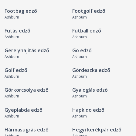
Footbag edző
Footgolf edző
Ashburn
Ashburn
Futás edző
Futball edző
Ashburn
Ashburn
Gerelyhajítás edző
Go edző
Ashburn
Ashburn
Golf edző
Gördeszka edző
Ashburn
Ashburn
Görkorcsolya edző
Gyaloglás edző
Ashburn
Ashburn
Gyeplabda edző
Hapkido edző
Ashburn
Ashburn
Hármasugrás edző
Hegyi kerékpár edző
Ashburn
Ashburn