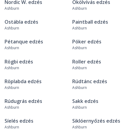
Nordic W. edzés
Ökölvívás edzés
Ashburn
Ashburn
Ostábla edzés
Paintball edzés
Ashburn
Ashburn
Pétanque edzés
Póker edzés
Ashburn
Ashburn
Rögbi edzés
Roller edzés
Ashburn
Ashburn
Röplabda edzés
Rúdtánc edzés
Ashburn
Ashburn
Rúdugrás edzés
Sakk edzés
Ashburn
Ashburn
Síelés edzés
Siklóernyőzés edzés
Ashburn
Ashburn