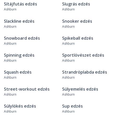
Sítájfutás edzés
Síugrás edzés
Ashburn
Ashburn
Slackline edzés
Snooker edzés
Ashburn
Ashburn
Snowboard edzés
Spikeball edzés
Ashburn
Ashburn
Spinning edzés
Sportlövészet edzés
Ashburn
Ashburn
Squash edzés
Strandröplabda edzés
Ashburn
Ashburn
Street-workout edzés
Súlyemelés edzés
Ashburn
Ashburn
Súlylökés edzés
Sup edzés
Ashburn
Ashburn