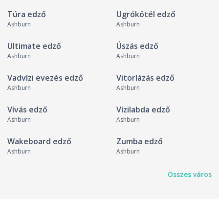
Túra edző
Ugrókötél edző
Ashburn
Ashburn
Ultimate edző
Úszás edző
Ashburn
Ashburn
Vadvízi evezés edző
Vitorlázás edző
Ashburn
Ashburn
Vívás edző
Vízilabda edző
Ashburn
Ashburn
Wakeboard edző
Zumba edző
Ashburn
Ashburn
Összes város