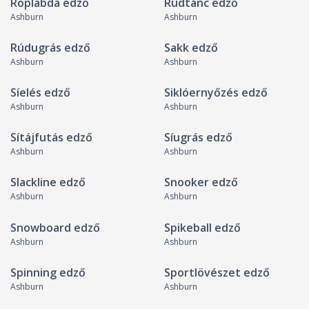
Röplabda edző
Rúdtánc edző
Ashburn
Ashburn
Rúdugrás edző
Sakk edző
Ashburn
Ashburn
Síelés edző
Siklóernyőzés edző
Ashburn
Ashburn
Sítájfutás edző
Síugrás edző
Ashburn
Ashburn
Slackline edző
Snooker edző
Ashburn
Ashburn
Snowboard edző
Spikeball edző
Ashburn
Ashburn
Spinning edző
Sportlövészet edző
Ashburn
Ashburn