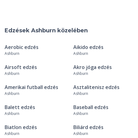
Edzések Ashburn közelében
Aerobic edzés
Aikido edzés
Ashburn
Ashburn
Airsoft edzés
Akro jóga edzés
Ashburn
Ashburn
Amerikai futball edzés
Asztalitenisz edzés
Ashburn
Ashburn
Balett edzés
Baseball edzés
Ashburn
Ashburn
Biatlon edzés
Biliárd edzés
Ashburn
Ashburn