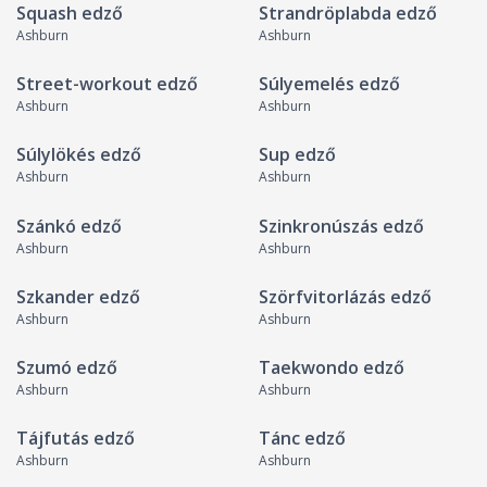
Squash edző
Strandröplabda edző
Ashburn
Ashburn
Street-workout edző
Súlyemelés edző
Ashburn
Ashburn
Súlylökés edző
Sup edző
Ashburn
Ashburn
Szánkó edző
Szinkronúszás edző
Ashburn
Ashburn
Szkander edző
Szörfvitorlázás edző
Ashburn
Ashburn
Szumó edző
Taekwondo edző
Ashburn
Ashburn
Tájfutás edző
Tánc edző
Ashburn
Ashburn