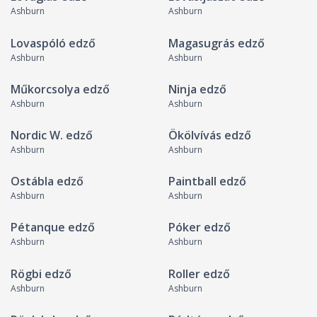
Ashburn
Ashburn
Lovaspóló edző
Magasugrás edző
Ashburn
Ashburn
Műkorcsolya edző
Ninja edző
Ashburn
Ashburn
Nordic W. edző
Ökölvívás edző
Ashburn
Ashburn
Ostábla edző
Paintball edző
Ashburn
Ashburn
Pétanque edző
Póker edző
Ashburn
Ashburn
Rögbi edző
Roller edző
Ashburn
Ashburn