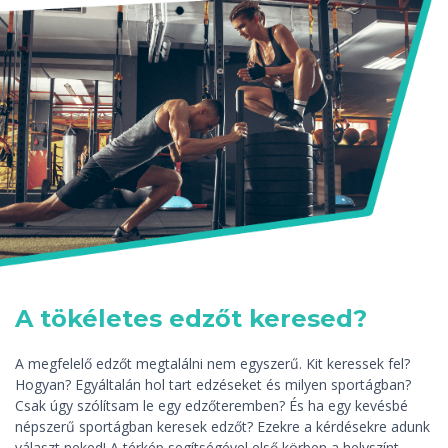
A tökéletes edzőt keresed?
A megfelelő edzőt megtalálni nem egyszerű. Kit keressek fel?
Hogyan? Egyáltalán hol tart edzéseket és milyen sportágban?
Csak úgy szólítsam le egy edzőteremben? És ha egy kevésbé
népszerű sportágban keresek edzőt? Ezekre a kérdésekre adunk
választ neked! A térkép segítségével első körben a helyszínt