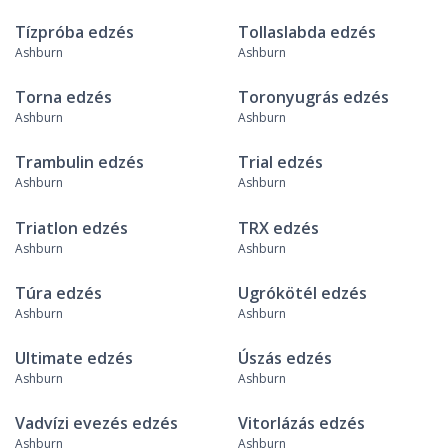
Tízpróba edzés
Tollaslabda edzés
Ashburn
Ashburn
Torna edzés
Toronyugrás edzés
Ashburn
Ashburn
Trambulin edzés
Trial edzés
Ashburn
Ashburn
Triatlon edzés
TRX edzés
Ashburn
Ashburn
Túra edzés
Ugrókötél edzés
Ashburn
Ashburn
Ultimate edzés
Úszás edzés
Ashburn
Ashburn
Vadvízi evezés edzés
Vitorlázás edzés
Ashburn
Ashburn