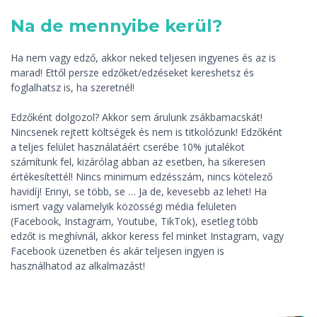
Na de mennyibe kerül?
Ha nem vagy edző, akkor neked teljesen ingyenes és az is
marad! Ettől persze edzőket/edzéseket kereshetsz és
foglalhatsz is, ha szeretnél!
Edzőként dolgozol? Akkor sem árulunk zsákbamacskát!
Nincsenek rejtett költségek és nem is titkolózunk! Edzőként
a teljes felület használatáért cserébe 10% jutalékot
számítunk fel, kizárólag abban az esetben, ha sikeresen
értékesítettél! Nincs minimum edzésszám, nincs kötelező
havidíj! Ennyi, se több, se … Ja de, kevesebb az lehet! Ha
ismert vagy valamelyik közösségi média felületen
(Facebook, Instagram, Youtube, TikTok), esetleg több
edzőt is meghívnál, akkor keress fel minket Instagram, vagy
Facebook üzenetben és akár teljesen ingyen is
használhatod az alkalmazást!