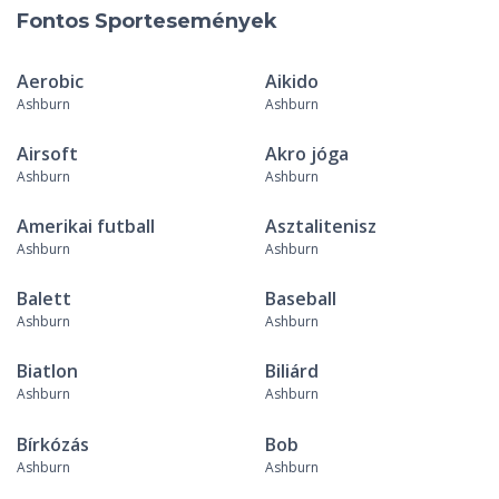
Fontos Sportesemények
Aerobic
Aikido
Ashburn
Ashburn
Airsoft
Akro jóga
Ashburn
Ashburn
Amerikai futball
Asztalitenisz
Ashburn
Ashburn
Balett
Baseball
Ashburn
Ashburn
Biatlon
Biliárd
Ashburn
Ashburn
Bírkózás
Bob
Ashburn
Ashburn