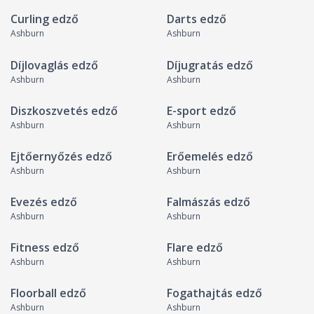
Curling edző
Darts edző
Ashburn
Ashburn
Díjlovaglás edző
Díjugratás edző
Ashburn
Ashburn
Diszkoszvetés edző
E-sport edző
Ashburn
Ashburn
Ejtőernyőzés edző
Erőemelés edző
Ashburn
Ashburn
Evezés edző
Falmászás edző
Ashburn
Ashburn
Fitness edző
Flare edző
Ashburn
Ashburn
Floorball edző
Fogathajtás edző
Ashburn
Ashburn