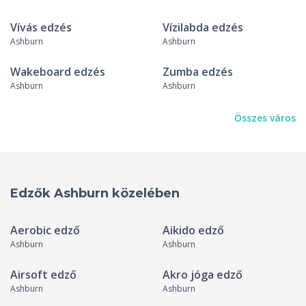
Vívás edzés
Vízilabda edzés
Ashburn
Ashburn
Wakeboard edzés
Zumba edzés
Ashburn
Ashburn
Összes város
Edzők Ashburn közelében
Aerobic edző
Aikido edző
Ashburn
Ashburn
Airsoft edző
Akro jóga edző
Ashburn
Ashburn