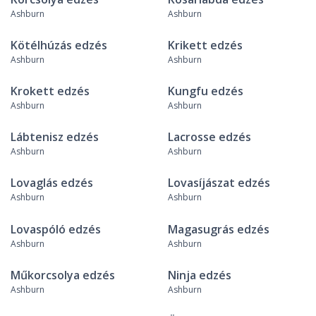
Ashburn
Ashburn
Kötélhúzás edzés
Krikett edzés
Ashburn
Ashburn
Krokett edzés
Kungfu edzés
Ashburn
Ashburn
Lábtenisz edzés
Lacrosse edzés
Ashburn
Ashburn
Lovaglás edzés
Lovasíjászat edzés
Ashburn
Ashburn
Lovaspóló edzés
Magasugrás edzés
Ashburn
Ashburn
Műkorcsolya edzés
Ninja edzés
Ashburn
Ashburn