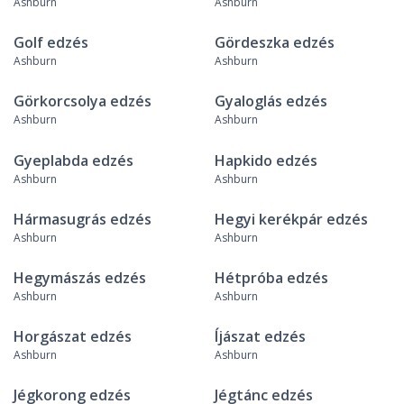
Ashburn
Ashburn
Golf edzés
Gördeszka edzés
Ashburn
Ashburn
Görkorcsolya edzés
Gyaloglás edzés
Ashburn
Ashburn
Gyeplabda edzés
Hapkido edzés
Ashburn
Ashburn
Hármasugrás edzés
Hegyi kerékpár edzés
Ashburn
Ashburn
Hegymászás edzés
Hétpróba edzés
Ashburn
Ashburn
Horgászat edzés
Íjászat edzés
Ashburn
Ashburn
Jégkorong edzés
Jégtánc edzés