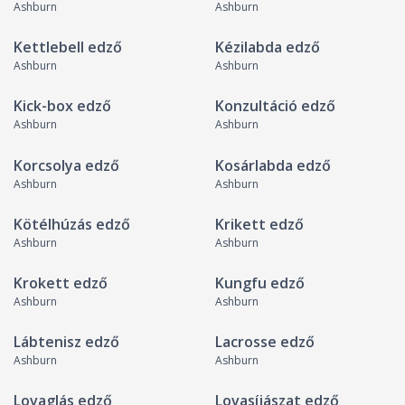
Ashburn
Ashburn
Kettlebell edző
Kézilabda edző
Ashburn
Ashburn
Kick-box edző
Konzultáció edző
Ashburn
Ashburn
Korcsolya edző
Kosárlabda edző
Ashburn
Ashburn
Kötélhúzás edző
Krikett edző
Ashburn
Ashburn
Krokett edző
Kungfu edző
Ashburn
Ashburn
Lábtenisz edző
Lacrosse edző
Ashburn
Ashburn
Lovaglás edző
Lovasíjászat edző