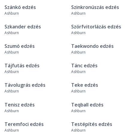
Szánkó edzés
Szinkronúszás edzés
Ashburn
Ashburn
Szkander edzés
Szörfvitorlázás edzés
Ashburn
Ashburn
Szumó edzés
Taekwondo edzés
Ashburn
Ashburn
Tájfutás edzés
Tánc edzés
Ashburn
Ashburn
Távolugrás edzés
Teke edzés
Ashburn
Ashburn
Tenisz edzés
Teqball edzés
Ashburn
Ashburn
Teremfoci edzés
Testépítés edzés
Ashburn
Ashburn