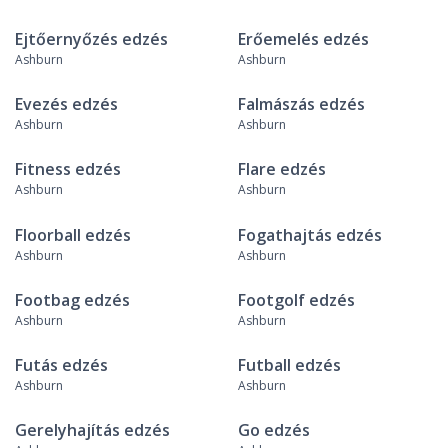
Ejtőernyőzés edzés
Erőemelés edzés
Ashburn
Ashburn
Evezés edzés
Falmászás edzés
Ashburn
Ashburn
Fitness edzés
Flare edzés
Ashburn
Ashburn
Floorball edzés
Fogathajtás edzés
Ashburn
Ashburn
Footbag edzés
Footgolf edzés
Ashburn
Ashburn
Futás edzés
Futball edzés
Ashburn
Ashburn
Gerelyhajítás edzés
Go edzés