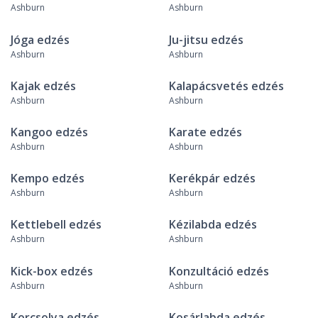
Ashburn
Ashburn
Jóga edzés
Ju-jitsu edzés
Ashburn
Ashburn
Kajak edzés
Kalapácsvetés edzés
Ashburn
Ashburn
Kangoo edzés
Karate edzés
Ashburn
Ashburn
Kempo edzés
Kerékpár edzés
Ashburn
Ashburn
Kettlebell edzés
Kézilabda edzés
Ashburn
Ashburn
Kick-box edzés
Konzultáció edzés
Ashburn
Ashburn
Korcsolya edzés
Kosárlabda edzés