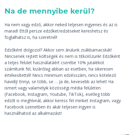
Na de mennyibe kerül?
Ha nem vagy edző, akkor neked teljesen ingyenes és az is
marad! Ettől persze edzőket/edzéseket kereshetsz és
foglalhatsz is, ha szeretnél!
Edzőként dolgozol? Akkor sem árulunk zsákbamacskát!
Nincsenek rejtett költségek és nem is titkolózunk! Edzőként
a teljes felület használatáért cserébe 10% jutalékot
számítunk fel, kizárólag abban az esetben, ha sikeresen
értékesítettél! Nincs minimum edzésszám, nincs kötelező
havidíj! Ennyi, se több, se … Ja de, kevesebb az lehet! Ha
ismert vagy valamelyik közösségi média felületen
(Facebook, Instagram, Youtube, TikTok), esetleg több
edzőt is meghívnál, akkor keress fel minket Instagram, vagy
Facebook üzenetben és akár teljesen ingyen is
használhatod az alkalmazást!