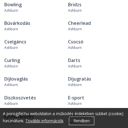
Bowling
Bridzs
Ashburn
Ashburn
Búvárkodás
Cheerlead
Ashburn
Ashburn
Cselgáncs
Csocsó
Ashburn
Ashburn
Curling
Darts
Ashburn
Ashburn
Díjlovaglás
Díjugratás
Ashburn
Ashburn
Diszkoszvetés
E-sport
Ashburn
Ashburn
A porogjfel.hu weboldalon a működés érdekében sütiket (cookie)
Ejtőernyőzés
Erőemelés
használunk.
További információk
Rendben
Ashburn
Ashburn