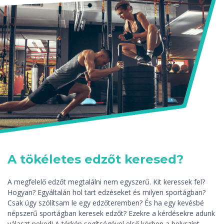
A tökéletes edzőt keresed?
A megfelelő edzőt megtalálni nem egyszerű. Kit keressek fel?
Hogyan? Egyáltalán hol tart edzéseket és milyen sportágban?
Csak úgy szólítsam le egy edzőteremben? És ha egy kevésbé
népszerű sportágban keresek edzőt? Ezekre a kérdésekre adunk
választ neked! A térkép segítségével első körben a helyszínt