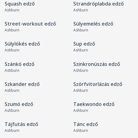
Squash edző
Strandröplabda edző
Ashburn
Ashburn
Street-workout edző
Súlyemelés edző
Ashburn
Ashburn
Súlylökés edző
Sup edző
Ashburn
Ashburn
Szánkó edző
Szinkronúszás edző
Ashburn
Ashburn
Szkander edző
Szörfvitorlázás edző
Ashburn
Ashburn
Szumó edző
Taekwondo edző
Ashburn
Ashburn
Tájfutás edző
Tánc edző
Ashburn
Ashburn