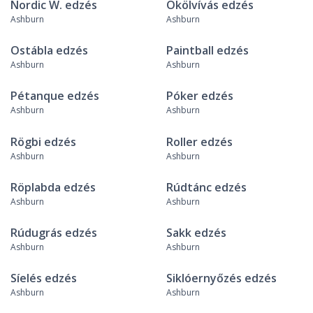
Nordic W. edzés
Ökölvívás edzés
Ashburn
Ashburn
Ostábla edzés
Paintball edzés
Ashburn
Ashburn
Pétanque edzés
Póker edzés
Ashburn
Ashburn
Rögbi edzés
Roller edzés
Ashburn
Ashburn
Röplabda edzés
Rúdtánc edzés
Ashburn
Ashburn
Rúdugrás edzés
Sakk edzés
Ashburn
Ashburn
Síelés edzés
Siklóernyőzés edzés
Ashburn
Ashburn