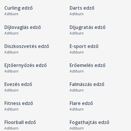
Curling edző
Darts edző
Ashburn
Ashburn
Díjlovaglás edző
Díjugratás edző
Ashburn
Ashburn
Diszkoszvetés edző
E-sport edző
Ashburn
Ashburn
Ejtőernyőzés edző
Erőemelés edző
Ashburn
Ashburn
Evezés edző
Falmászás edző
Ashburn
Ashburn
Fitness edző
Flare edző
Ashburn
Ashburn
Floorball edző
Fogathajtás edző
Ashburn
Ashburn