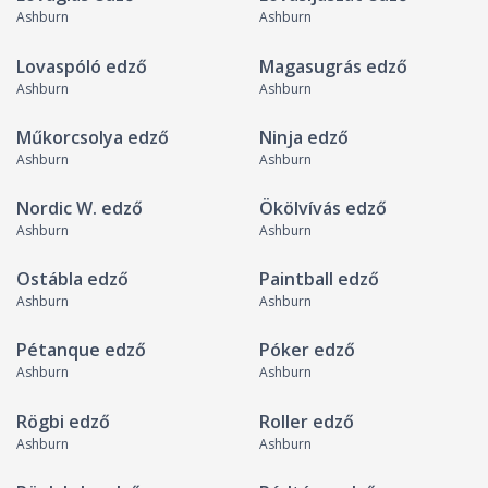
Ashburn
Ashburn
Lovaspóló edző
Magasugrás edző
Ashburn
Ashburn
Műkorcsolya edző
Ninja edző
Ashburn
Ashburn
Nordic W. edző
Ökölvívás edző
Ashburn
Ashburn
Ostábla edző
Paintball edző
Ashburn
Ashburn
Pétanque edző
Póker edző
Ashburn
Ashburn
Rögbi edző
Roller edző
Ashburn
Ashburn