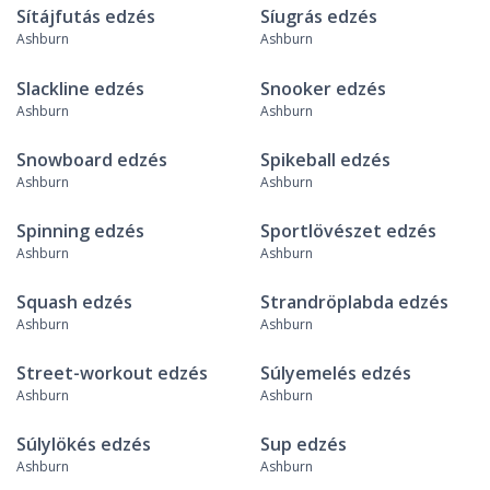
Sítájfutás edzés
Síugrás edzés
Ashburn
Ashburn
Slackline edzés
Snooker edzés
Ashburn
Ashburn
Snowboard edzés
Spikeball edzés
Ashburn
Ashburn
Spinning edzés
Sportlövészet edzés
Ashburn
Ashburn
Squash edzés
Strandröplabda edzés
Ashburn
Ashburn
Street-workout edzés
Súlyemelés edzés
Ashburn
Ashburn
Súlylökés edzés
Sup edzés
Ashburn
Ashburn