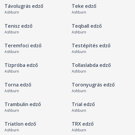
Távolugrás edző
Teke edző
Ashburn
Ashburn
Tenisz edző
Teqball edző
Ashburn
Ashburn
Teremfoci edző
Testépítés edző
Ashburn
Ashburn
Tízpróba edző
Tollaslabda edző
Ashburn
Ashburn
Torna edző
Toronyugrás edző
Ashburn
Ashburn
Trambulin edző
Trial edző
Ashburn
Ashburn
Triatlon edző
TRX edző
Ashburn
Ashburn