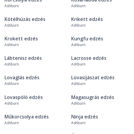
Ashburn
Ashburn
Kötélhúzás edzés
Krikett edzés
Ashburn
Ashburn
Krokett edzés
Kungfu edzés
Ashburn
Ashburn
Lábtenisz edzés
Lacrosse edzés
Ashburn
Ashburn
Lovaglás edzés
Lovasíjászat edzés
Ashburn
Ashburn
Lovaspóló edzés
Magasugrás edzés
Ashburn
Ashburn
Műkorcsolya edzés
Ninja edzés
Ashburn
Ashburn