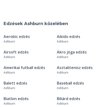
Edzések Ashburn közelében
Aerobic edzés
Aikido edzés
Ashburn
Ashburn
Airsoft edzés
Akro jóga edzés
Ashburn
Ashburn
Amerikai futball edzés
Asztalitenisz edzés
Ashburn
Ashburn
Balett edzés
Baseball edzés
Ashburn
Ashburn
Biatlon edzés
Biliárd edzés
Ashburn
Ashburn