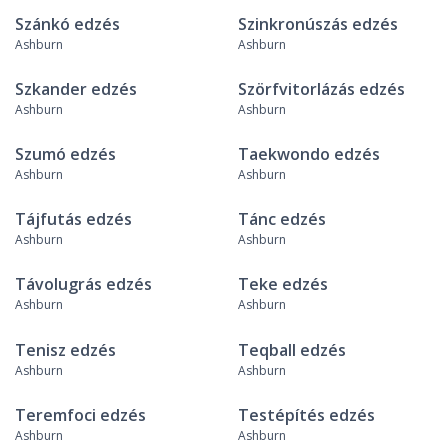
Szánkó edzés
Szinkronúszás edzés
Ashburn
Ashburn
Szkander edzés
Szörfvitorlázás edzés
Ashburn
Ashburn
Szumó edzés
Taekwondo edzés
Ashburn
Ashburn
Tájfutás edzés
Tánc edzés
Ashburn
Ashburn
Távolugrás edzés
Teke edzés
Ashburn
Ashburn
Tenisz edzés
Teqball edzés
Ashburn
Ashburn
Teremfoci edzés
Testépítés edzés
Ashburn
Ashburn