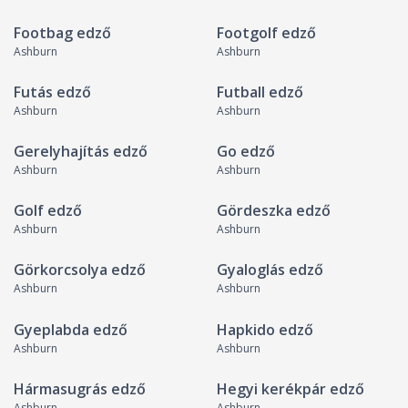
Footbag edző
Footgolf edző
Ashburn
Ashburn
Futás edző
Futball edző
Ashburn
Ashburn
Gerelyhajítás edző
Go edző
Ashburn
Ashburn
Golf edző
Gördeszka edző
Ashburn
Ashburn
Görkorcsolya edző
Gyaloglás edző
Ashburn
Ashburn
Gyeplabda edző
Hapkido edző
Ashburn
Ashburn
Hármasugrás edző
Hegyi kerékpár edző
Ashburn
Ashburn