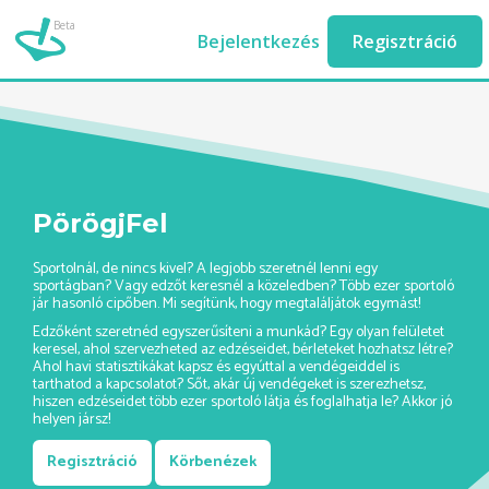
Beta
curling-edzes-ashburn//
Bejelentkezés
Regisztráció
PörögjFel
Sportolnál, de nincs kivel? A legjobb szeretnél lenni egy
sportágban? Vagy edzőt keresnél a közeledben? Több ezer sportoló
jár hasonló cipőben. Mi segítünk, hogy megtaláljátok egymást!
Edzőként szeretnéd egyszerűsíteni a munkád? Egy olyan felületet
keresel, ahol szervezheted az edzéseidet, bérleteket hozhatsz létre?
Ahol havi statisztikákat kapsz és egyúttal a vendégeiddel is
tarthatod a kapcsolatot? Sőt, akár új vendégeket is szerezhetsz,
hiszen edzéseidet több ezer sportoló látja és foglalhatja le? Akkor jó
helyen jársz!
Regisztráció
Körbenézek