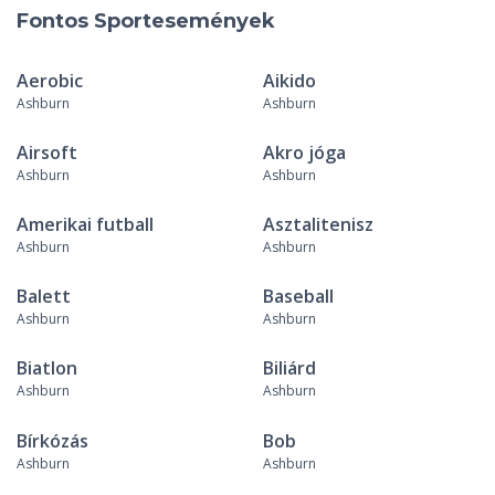
Fontos Sportesemények
Aerobic
Aikido
Ashburn
Ashburn
Airsoft
Akro jóga
Ashburn
Ashburn
Amerikai futball
Asztalitenisz
Ashburn
Ashburn
Balett
Baseball
Ashburn
Ashburn
Biatlon
Biliárd
Ashburn
Ashburn
Bírkózás
Bob
Ashburn
Ashburn