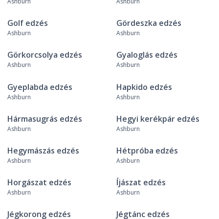
Ashburn
Ashburn
Golf edzés
Gördeszka edzés
Ashburn
Ashburn
Görkorcsolya edzés
Gyaloglás edzés
Ashburn
Ashburn
Gyeplabda edzés
Hapkido edzés
Ashburn
Ashburn
Hármasugrás edzés
Hegyi kerékpár edzés
Ashburn
Ashburn
Hegymászás edzés
Hétpróba edzés
Ashburn
Ashburn
Horgászat edzés
Íjászat edzés
Ashburn
Ashburn
Jégkorong edzés
Jégtánc edzés