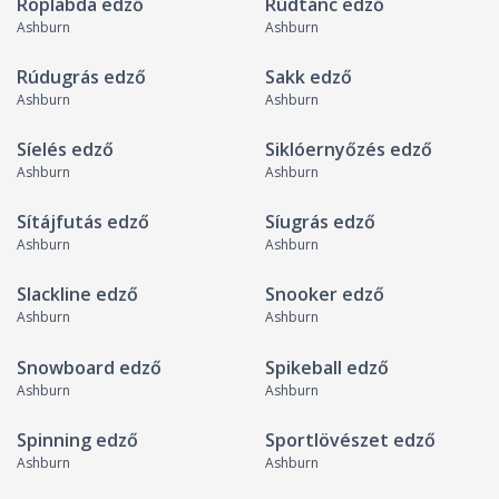
Röplabda edző
Rúdtánc edző
Ashburn
Ashburn
Rúdugrás edző
Sakk edző
Ashburn
Ashburn
Síelés edző
Siklóernyőzés edző
Ashburn
Ashburn
Sítájfutás edző
Síugrás edző
Ashburn
Ashburn
Slackline edző
Snooker edző
Ashburn
Ashburn
Snowboard edző
Spikeball edző
Ashburn
Ashburn
Spinning edző
Sportlövészet edző
Ashburn
Ashburn