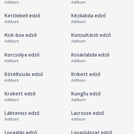
Ashburn
Ashburn
Kettlebell edző
Kézilabda edző
Ashburn
Ashburn
Kick-box edző
Konzultáció edző
Ashburn
Ashburn
Korcsolya edző
Kosárlabda edző
Ashburn
Ashburn
Kötélhúzás edző
Krikett edző
Ashburn
Ashburn
Krokett edző
Kungfu edző
Ashburn
Ashburn
Lábtenisz edző
Lacrosse edző
Ashburn
Ashburn
Lovaglás edző
Lovasíjászat edző