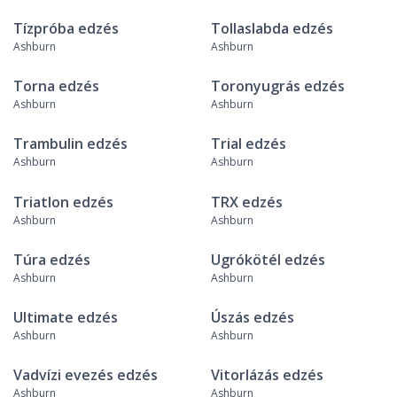
Tízpróba edzés
Tollaslabda edzés
Ashburn
Ashburn
Torna edzés
Toronyugrás edzés
Ashburn
Ashburn
Trambulin edzés
Trial edzés
Ashburn
Ashburn
Triatlon edzés
TRX edzés
Ashburn
Ashburn
Túra edzés
Ugrókötél edzés
Ashburn
Ashburn
Ultimate edzés
Úszás edzés
Ashburn
Ashburn
Vadvízi evezés edzés
Vitorlázás edzés
Ashburn
Ashburn