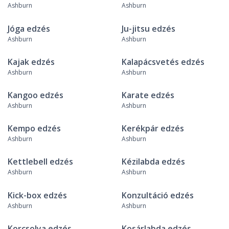
Ashburn
Ashburn
Jóga edzés
Ju-jitsu edzés
Ashburn
Ashburn
Kajak edzés
Kalapácsvetés edzés
Ashburn
Ashburn
Kangoo edzés
Karate edzés
Ashburn
Ashburn
Kempo edzés
Kerékpár edzés
Ashburn
Ashburn
Kettlebell edzés
Kézilabda edzés
Ashburn
Ashburn
Kick-box edzés
Konzultáció edzés
Ashburn
Ashburn
Korcsolya edzés
Kosárlabda edzés