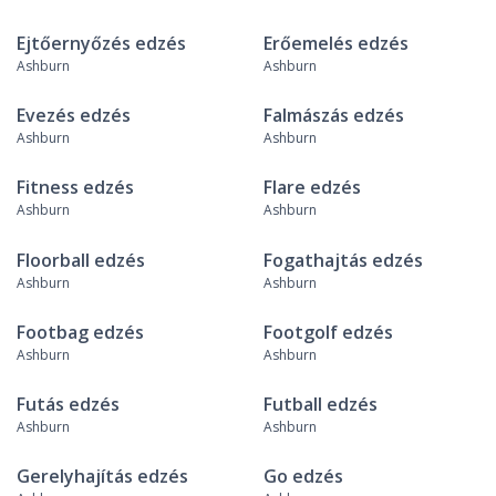
Ejtőernyőzés edzés
Erőemelés edzés
Ashburn
Ashburn
Evezés edzés
Falmászás edzés
Ashburn
Ashburn
Fitness edzés
Flare edzés
Ashburn
Ashburn
Floorball edzés
Fogathajtás edzés
Ashburn
Ashburn
Footbag edzés
Footgolf edzés
Ashburn
Ashburn
Futás edzés
Futball edzés
Ashburn
Ashburn
Gerelyhajítás edzés
Go edzés