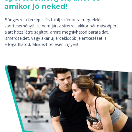
amikor jó neked!
Böngészd a térképet és találj számodra megfelelő
sporteseményt! Ha nem jársz sikerrel, akkor pár másodperc
alatt hozz létre sajátot, amire meghívhatod barátaidat,
ismerőseidet, vagy akár új érdeklődők jelentkezését is
elfogadhatod. Mindezt teljesen ingyen!