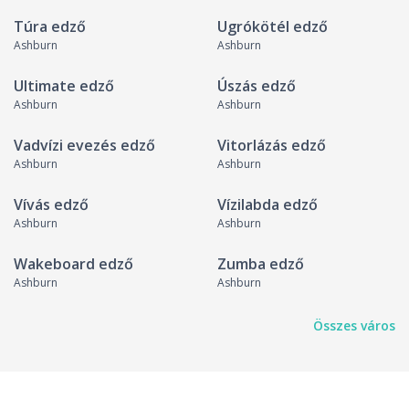
Túra edző
Ugrókötél edző
Ashburn
Ashburn
Ultimate edző
Úszás edző
Ashburn
Ashburn
Vadvízi evezés edző
Vitorlázás edző
Ashburn
Ashburn
Vívás edző
Vízilabda edző
Ashburn
Ashburn
Wakeboard edző
Zumba edző
Ashburn
Ashburn
Összes város