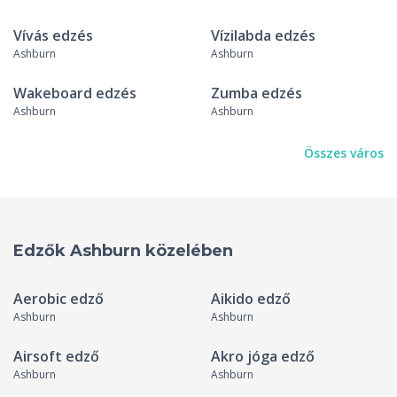
Vívás edzés
Vízilabda edzés
Ashburn
Ashburn
Wakeboard edzés
Zumba edzés
Ashburn
Ashburn
Összes város
Edzők Ashburn közelében
Aerobic edző
Aikido edző
Ashburn
Ashburn
Airsoft edző
Akro jóga edző
Ashburn
Ashburn