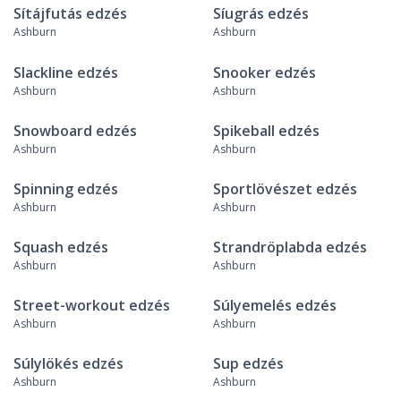
Sítájfutás edzés
Síugrás edzés
Ashburn
Ashburn
Slackline edzés
Snooker edzés
Ashburn
Ashburn
Snowboard edzés
Spikeball edzés
Ashburn
Ashburn
Spinning edzés
Sportlövészet edzés
Ashburn
Ashburn
Squash edzés
Strandröplabda edzés
Ashburn
Ashburn
Street-workout edzés
Súlyemelés edzés
Ashburn
Ashburn
Súlylökés edzés
Sup edzés
Ashburn
Ashburn