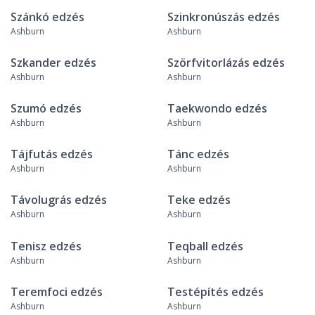
Szánkó edzés
Szinkronúszás edzés
Ashburn
Ashburn
Szkander edzés
Szörfvitorlázás edzés
Ashburn
Ashburn
Szumó edzés
Taekwondo edzés
Ashburn
Ashburn
Tájfutás edzés
Tánc edzés
Ashburn
Ashburn
Távolugrás edzés
Teke edzés
Ashburn
Ashburn
Tenisz edzés
Teqball edzés
Ashburn
Ashburn
Teremfoci edzés
Testépítés edzés
Ashburn
Ashburn