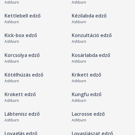
Ashburn
Ashburn
Kettlebell edző
Kézilabda edző
Ashburn
Ashburn
Kick-box edző
Konzultáció edző
Ashburn
Ashburn
Korcsolya edző
Kosárlabda edző
Ashburn
Ashburn
Kötélhúzás edző
Krikett edző
Ashburn
Ashburn
Krokett edző
Kungfu edző
Ashburn
Ashburn
Lábtenisz edző
Lacrosse edző
Ashburn
Ashburn
Lovaglás edző
Lovasíjászat edző