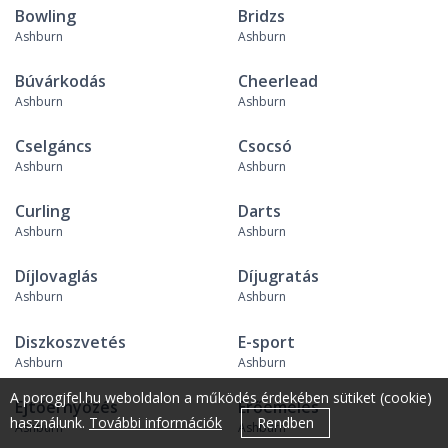
Bowling
Bridzs
Ashburn
Ashburn
Búvárkodás
Cheerlead
Ashburn
Ashburn
Cselgáncs
Csocsó
Ashburn
Ashburn
Curling
Darts
Ashburn
Ashburn
Díjlovaglás
Díjugratás
Ashburn
Ashburn
Diszkoszvetés
E-sport
Ashburn
Ashburn
A porogjfel.hu weboldalon a működés érdekében sütiket (cookie)
Ejtőernyőzés
Erőemelés
használunk.
További információk
Rendben
Ashburn
Ashburn