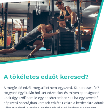
A tökéletes edzőt keresed?
A megfelelő edzőt megtalálni nem egyszerű. Kit keressek fel?
Hogyan? Egyáltalán hol tart edzéseket és milyen sportágban?
Csak úgy szólítsam le egy edzőteremben? És ha egy kevésbé
népszerű sportágban keresek edzőt? Ezekre a kérdésekre adunk
választ neked! A térkép segítségével első körben a helyszínt