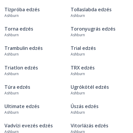
Tízpróba edzés
Tollaslabda edzés
Ashburn
Ashburn
Torna edzés
Toronyugrás edzés
Ashburn
Ashburn
Trambulin edzés
Trial edzés
Ashburn
Ashburn
Triatlon edzés
TRX edzés
Ashburn
Ashburn
Túra edzés
Ugrókötél edzés
Ashburn
Ashburn
Ultimate edzés
Úszás edzés
Ashburn
Ashburn
Vadvízi evezés edzés
Vitorlázás edzés
Ashburn
Ashburn