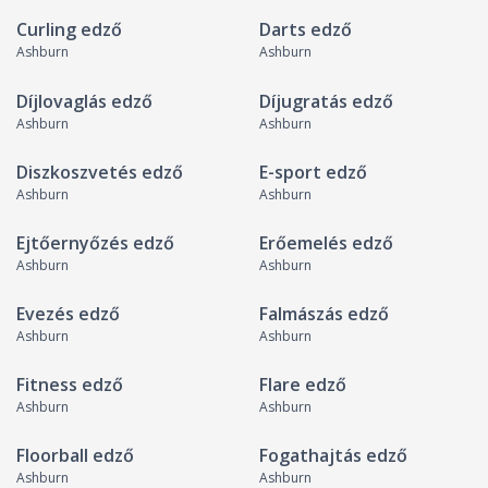
Curling edző
Darts edző
Ashburn
Ashburn
Díjlovaglás edző
Díjugratás edző
Ashburn
Ashburn
Diszkoszvetés edző
E-sport edző
Ashburn
Ashburn
Ejtőernyőzés edző
Erőemelés edző
Ashburn
Ashburn
Evezés edző
Falmászás edző
Ashburn
Ashburn
Fitness edző
Flare edző
Ashburn
Ashburn
Floorball edző
Fogathajtás edző
Ashburn
Ashburn