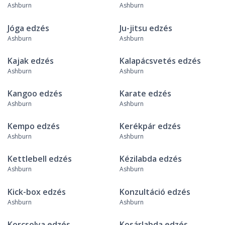
Ashburn
Ashburn
Jóga edzés
Ju-jitsu edzés
Ashburn
Ashburn
Kajak edzés
Kalapácsvetés edzés
Ashburn
Ashburn
Kangoo edzés
Karate edzés
Ashburn
Ashburn
Kempo edzés
Kerékpár edzés
Ashburn
Ashburn
Kettlebell edzés
Kézilabda edzés
Ashburn
Ashburn
Kick-box edzés
Konzultáció edzés
Ashburn
Ashburn
Korcsolya edzés
Kosárlabda edzés