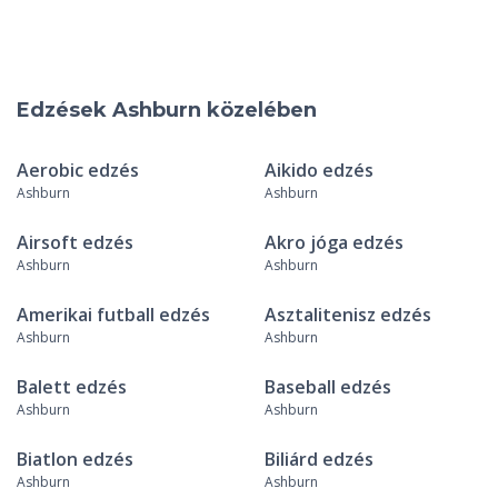
Edzések Ashburn közelében
Aerobic edzés
Aikido edzés
Ashburn
Ashburn
Airsoft edzés
Akro jóga edzés
Ashburn
Ashburn
Amerikai futball edzés
Asztalitenisz edzés
Ashburn
Ashburn
Balett edzés
Baseball edzés
Ashburn
Ashburn
Biatlon edzés
Biliárd edzés
Ashburn
Ashburn