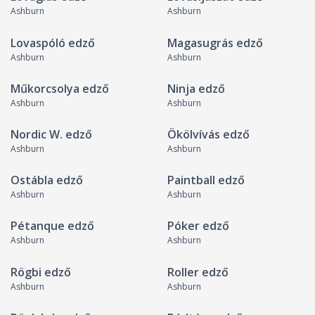
Ashburn
Ashburn
Lovaspóló edző
Magasugrás edző
Ashburn
Ashburn
Műkorcsolya edző
Ninja edző
Ashburn
Ashburn
Nordic W. edző
Ökölvívás edző
Ashburn
Ashburn
Ostábla edző
Paintball edző
Ashburn
Ashburn
Pétanque edző
Póker edző
Ashburn
Ashburn
Rögbi edző
Roller edző
Ashburn
Ashburn