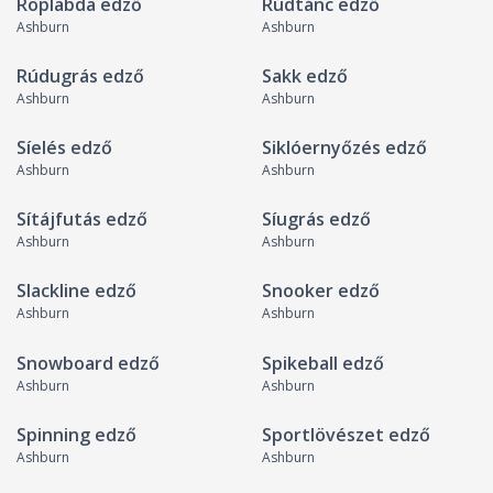
Röplabda edző
Rúdtánc edző
Ashburn
Ashburn
Rúdugrás edző
Sakk edző
Ashburn
Ashburn
Síelés edző
Siklóernyőzés edző
Ashburn
Ashburn
Sítájfutás edző
Síugrás edző
Ashburn
Ashburn
Slackline edző
Snooker edző
Ashburn
Ashburn
Snowboard edző
Spikeball edző
Ashburn
Ashburn
Spinning edző
Sportlövészet edző
Ashburn
Ashburn