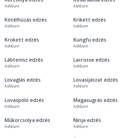
Ashburn
Ashburn
Kötélhúzás edzés
Krikett edzés
Ashburn
Ashburn
Krokett edzés
Kungfu edzés
Ashburn
Ashburn
Lábtenisz edzés
Lacrosse edzés
Ashburn
Ashburn
Lovaglás edzés
Lovasíjászat edzés
Ashburn
Ashburn
Lovaspóló edzés
Magasugrás edzés
Ashburn
Ashburn
Műkorcsolya edzés
Ninja edzés
Ashburn
Ashburn