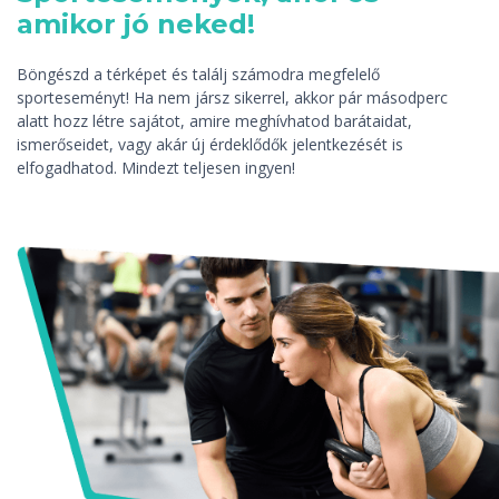
amikor jó neked!
Böngészd a térképet és találj számodra megfelelő
sporteseményt! Ha nem jársz sikerrel, akkor pár másodperc
alatt hozz létre sajátot, amire meghívhatod barátaidat,
ismerőseidet, vagy akár új érdeklődők jelentkezését is
elfogadhatod. Mindezt teljesen ingyen!