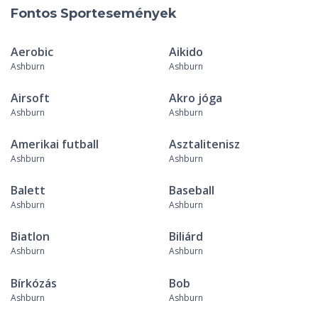
Fontos Sportesemények
Aerobic
Aikido
Ashburn
Ashburn
Airsoft
Akro jóga
Ashburn
Ashburn
Amerikai futball
Asztalitenisz
Ashburn
Ashburn
Balett
Baseball
Ashburn
Ashburn
Biatlon
Biliárd
Ashburn
Ashburn
Bírkózás
Bob
Ashburn
Ashburn