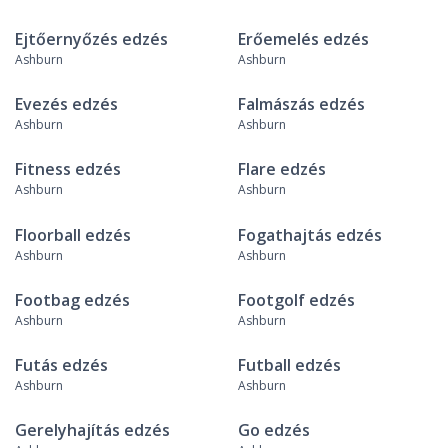
Ejtőernyőzés edzés
Erőemelés edzés
Ashburn
Ashburn
Evezés edzés
Falmászás edzés
Ashburn
Ashburn
Fitness edzés
Flare edzés
Ashburn
Ashburn
Floorball edzés
Fogathajtás edzés
Ashburn
Ashburn
Footbag edzés
Footgolf edzés
Ashburn
Ashburn
Futás edzés
Futball edzés
Ashburn
Ashburn
Gerelyhajítás edzés
Go edzés