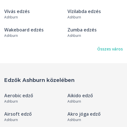
Vívás edzés
Vízilabda edzés
Ashburn
Ashburn
Wakeboard edzés
Zumba edzés
Ashburn
Ashburn
Összes város
Edzők Ashburn közelében
Aerobic edző
Aikido edző
Ashburn
Ashburn
Airsoft edző
Akro jóga edző
Ashburn
Ashburn