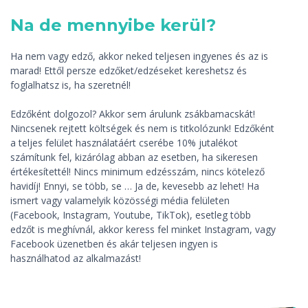
Na de mennyibe kerül?
Ha nem vagy edző, akkor neked teljesen ingyenes és az is
marad! Ettől persze edzőket/edzéseket kereshetsz és
foglalhatsz is, ha szeretnél!
Edzőként dolgozol? Akkor sem árulunk zsákbamacskát!
Nincsenek rejtett költségek és nem is titkolózunk! Edzőként
a teljes felület használatáért cserébe 10% jutalékot
számítunk fel, kizárólag abban az esetben, ha sikeresen
értékesítettél! Nincs minimum edzésszám, nincs kötelező
havidíj! Ennyi, se több, se … Ja de, kevesebb az lehet! Ha
ismert vagy valamelyik közösségi média felületen
(Facebook, Instagram, Youtube, TikTok), esetleg több
edzőt is meghívnál, akkor keress fel minket Instagram, vagy
Facebook üzenetben és akár teljesen ingyen is
használhatod az alkalmazást!