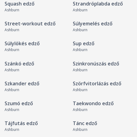
Squash edző
Strandröplabda edző
Ashburn
Ashburn
Street-workout edző
Súlyemelés edző
Ashburn
Ashburn
Súlylökés edző
Sup edző
Ashburn
Ashburn
Szánkó edző
Szinkronúszás edző
Ashburn
Ashburn
Szkander edző
Szörfvitorlázás edző
Ashburn
Ashburn
Szumó edző
Taekwondo edző
Ashburn
Ashburn
Tájfutás edző
Tánc edző
Ashburn
Ashburn