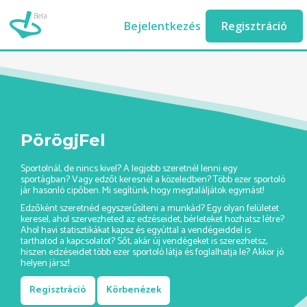
korcsolya-verseny-
Beta
Bejelentkezés
Regisztráció
ashburn//
PörögjFel
Sportolnál, de nincs kivel? A legjobb szeretnél lenni egy
sportágban? Vagy edzőt keresnél a közeledben? Több ezer sportoló
jár hasonló cipőben. Mi segítünk, hogy megtaláljátok egymást!
Edzőként szeretnéd egyszerűsíteni a munkád? Egy olyan felületet
keresel, ahol szervezheted az edzéseidet, bérleteket hozhatsz létre?
Ahol havi statisztikákat kapsz és egyúttal a vendégeiddel is
tarthatod a kapcsolatot? Sőt, akár új vendégeket is szerezhetsz,
hiszen edzéseidet több ezer sportoló látja és foglalhatja le? Akkor jó
helyen jársz!
Regisztráció
Körbenézek