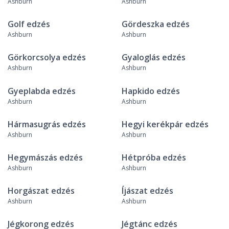
Ashburn
Ashburn
Golf edzés
Gördeszka edzés
Ashburn
Ashburn
Görkorcsolya edzés
Gyaloglás edzés
Ashburn
Ashburn
Gyeplabda edzés
Hapkido edzés
Ashburn
Ashburn
Hármasugrás edzés
Hegyi kerékpár edzés
Ashburn
Ashburn
Hegymászás edzés
Hétpróba edzés
Ashburn
Ashburn
Horgászat edzés
Íjászat edzés
Ashburn
Ashburn
Jégkorong edzés
Jégtánc edzés