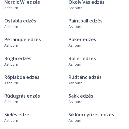
Nordic W. edzés
Ökölvívás edzés
Ashburn
Ashburn
Ostábla edzés
Paintball edzés
Ashburn
Ashburn
Pétanque edzés
Póker edzés
Ashburn
Ashburn
Rögbi edzés
Roller edzés
Ashburn
Ashburn
Röplabda edzés
Rúdtánc edzés
Ashburn
Ashburn
Rúdugrás edzés
Sakk edzés
Ashburn
Ashburn
Síelés edzés
Siklóernyőzés edzés
Ashburn
Ashburn