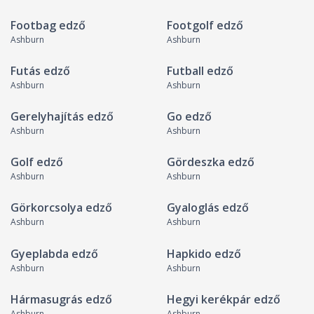
Footbag edző
Footgolf edző
Ashburn
Ashburn
Futás edző
Futball edző
Ashburn
Ashburn
Gerelyhajítás edző
Go edző
Ashburn
Ashburn
Golf edző
Gördeszka edző
Ashburn
Ashburn
Görkorcsolya edző
Gyaloglás edző
Ashburn
Ashburn
Gyeplabda edző
Hapkido edző
Ashburn
Ashburn
Hármasugrás edző
Hegyi kerékpár edző
Ashburn
Ashburn