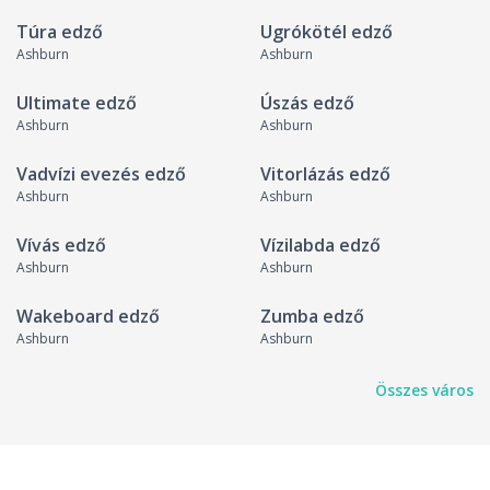
Túra edző
Ugrókötél edző
Ashburn
Ashburn
Ultimate edző
Úszás edző
Ashburn
Ashburn
Vadvízi evezés edző
Vitorlázás edző
Ashburn
Ashburn
Vívás edző
Vízilabda edző
Ashburn
Ashburn
Wakeboard edző
Zumba edző
Ashburn
Ashburn
Összes város