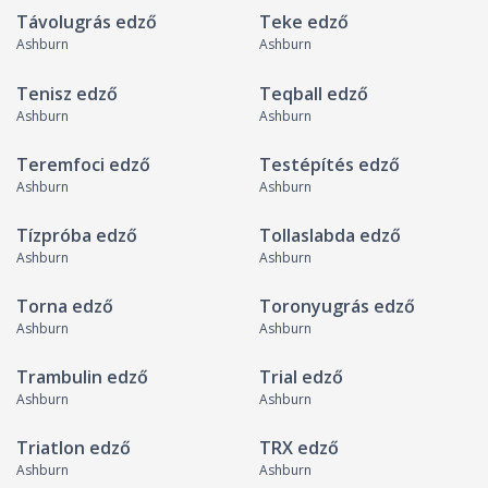
Távolugrás edző
Teke edző
Ashburn
Ashburn
Tenisz edző
Teqball edző
Ashburn
Ashburn
Teremfoci edző
Testépítés edző
Ashburn
Ashburn
Tízpróba edző
Tollaslabda edző
Ashburn
Ashburn
Torna edző
Toronyugrás edző
Ashburn
Ashburn
Trambulin edző
Trial edző
Ashburn
Ashburn
Triatlon edző
TRX edző
Ashburn
Ashburn